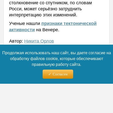
столкновение со спутником, по словам
Росси, может серьёзно затруднить
интерпретацию этих изменений.
Ученые нашли
признаки тектонической
на Венере.
активности
Автор:
Никита Орлов
Продолжая использовать наш сайт, вы даете согласие на
обработку файлов cookie, которые обеспечивают
Читайте нас в телеграм
правильную работу сайта.
Согласен
07.08.2026 - 04:42
Мясной салат без мяса: