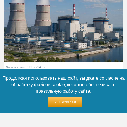
Фото: коллаж RuNews24.ru
Продолжая использовать наш сайт, вы даете согласие на
обработку файлов cookie, которые обеспечивают
Читайте нас в телеграм
правильную работу сайта.
В Новосибирском государственном
Согласен
техническом университете разработали
образцы новых сталей, которые могут
заменить промышленный сплав 5ХНМ,