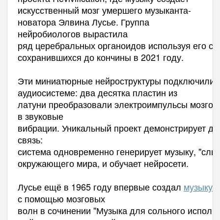
искусственный
мозг
умершего
музыканта-
новатора
Элвина
Лусье
. Группа
н
ейробиологов
вырастила
ряд
церебральных
органоидов
используя
его
ст
сохранившихся до
кончины
в
2021
году
.
Эти
миниатюрные
нейро
структуры
подключили
аудиосистеме:
два десятка
пластин
из
латуни
преобразовали
электроимпульсы
мозгов
в звуковые
вибрации.
Уникальный
проект
демонстрирует
дв
связь:
система
одновременно
генерирует
музыку
,
"слы
окружающего мира
,
и обучает
нейросети.
Лусье
ещё
в
1965
году
впервые
создал
музыку
с помощью мозговых
волн
в
сочинении
"
Музыка
для
сольного
исполн