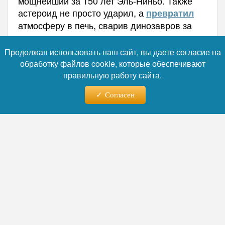
мощнейший за 150 лет Эль-Ниньо. Также
астероид не просто ударил, а
превратил
атмосферу в печь, сварив динозавров за
два часа.
Продолжая использовать наш сайт, вы даете согласие на
Автор:
Наталья Лебедева
обработку файлов cookie, которые обеспечивают
правильную работу сайта.
Согласен
Читайте нас в телеграм
08.08.2026 - 17:24
Учёные нашли на дне
Баренцева моря гигантские
газовые кратеры