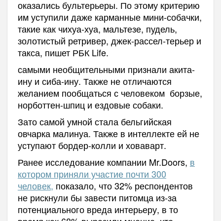
оказались бультерьеры. По этому критерию
им уступили даже карманные мини-собачки,
такие как чихуа-хуа, мальтезе, пудель,
золотистый ретривер, джек-рассел-терьер и
такса, пишет РБК Life.
самыми необщительными признали акита-
ину и сиба-ину. Также не отличаются
желанием пообщаться с человеком борзые,
норботтен-шпиц и ездовые собаки.
Зато самой умной стала бельгийская
овчарка малинуа. Также в интеллекте ей не
уступают бордер-колли и ховаварт.
Ранее исследование компании Mr.Doors,
в
котором приняли участие почти 300
человек,
показало, что 32% респондентов
не рискнули бы завести питомца из-за
потенциального вреда интерьеру, в то
время как 68% выразили мнение, что