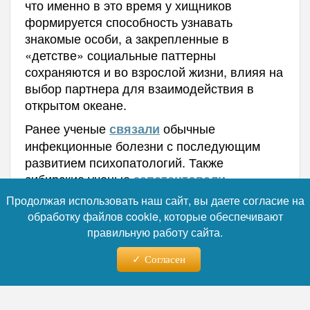
что именно в это время у хищников
формируется способность узнавать
знакомые особи, а закрепленные в
«детстве» социальные паттерны
сохраняются и во взрослой жизни, влияя на
выбор партнера для взаимодействия в
открытом океане.
Ранее ученые
обычные
связали
инфекционные болезни с последующим
развитием психопатологий. Также
сибирские ученые
запатентовали
доступный метод оценки угрозы болезней
Продолжая использовать наш сайт, вы даете согласие на
сердца.
обработку файлов cookie, которые обеспечивают
правильную работу сайта.
Автор:
Наталья Лебедева
Согласен
Читайте нас в телеграм