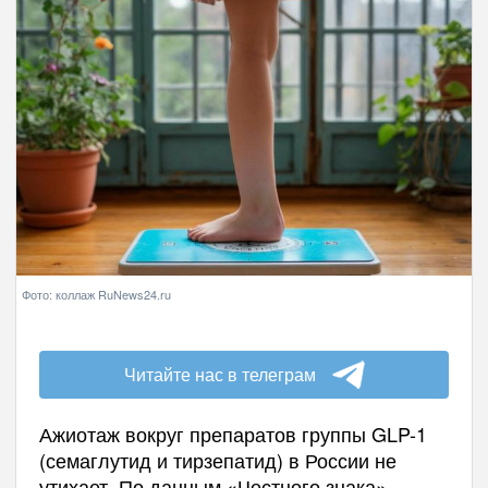
Фото: коллаж RuNews24.ru
Читайте нас в телеграм
Ажиотаж вокруг препаратов группы GLP-1
(семаглутид и тирзепатид) в России не
утихает. По данным «Честного знака»,