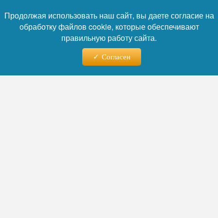
изменится для россиян
с 1 августа
.
Продолжая использовать наш сайт, вы даете согласие на
обработку файлов cookie, которые обеспечивают
Автор:
Никита Орлов
правильную работу сайта.
Согласен
Читайте нас в телеграм
04.08.2026 - 09:45
Аудиоконсультация вместо
очереди: в ГД разъяснили
новый порядок получения
больничных