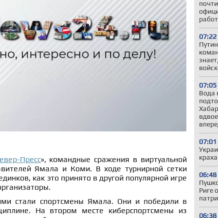
почти
офици
работ
07:22
Путин
коман
знает
войс
07:05
Вода 
подто
Хабар
вдвое
впере
07:01
Украи
краха
евер-Пресс
», командные сражения в виртуальной
авителей Ямала и Коми. В ходе турнирной сетки
06:48
динков, как это принято в другой популярной игре
Пушко
 организаторы.
Риге 
патри
ими стали спортсмены Ямала. Они и победили в
циплине. На втором месте киберспортсмены из
06:38