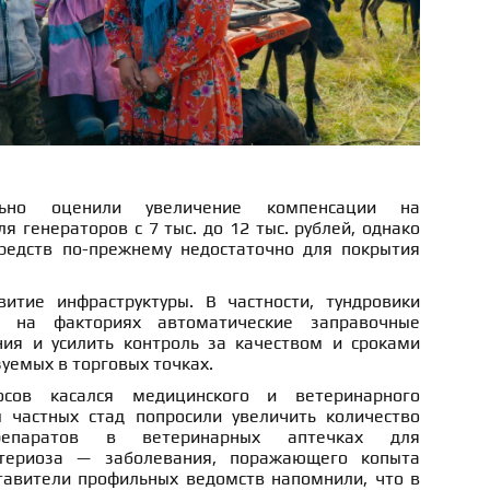
льно оценили увеличение компенсации на
я генераторов с 7 тыс. до 12 тыс. рублей, однако
средств по-прежнему недостаточно для покрытия
итие инфраструктуры. В частности, тундровики
ь на факториях автоматические заправочные
ия и усилить контроль за качеством и сроками
зуемых в торговых точках.
сов касался медицинского и ветеринарного
 частных стад попросили увеличить количество
препаратов в ветеринарных аптечках для
ктериоза — заболевания, поражающего копыта
тавители профильных ведомств напомнили, что в