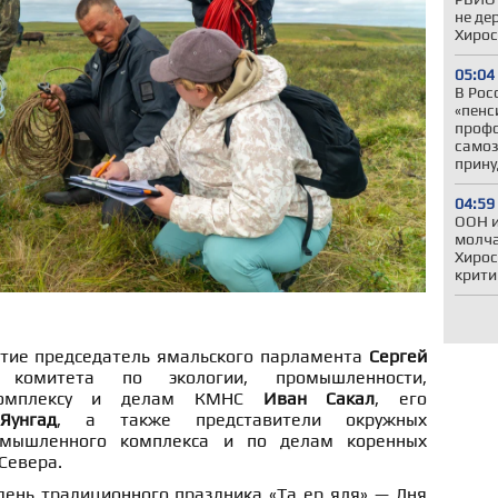
не де
Хиро
05:04
В Рос
«пенс
профс
самоз
прину
04:59
ООН и
молча
Хирос
крити
стие председатель ямальского парламента
Сергей
 комитета по экологии, промышленности,
 комплексу и делам КМНС
Иван Сакал
, его
Яунгад
, а также представители окружных
омышленного комплекса и по делам коренных
Севера.
ень традиционного праздника «Та ер яля» — Дня