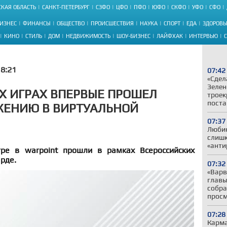
КАЯ ОБЛАСТЬ
САНКТ-ПЕТЕРБУРГ
СЗФО
ЦФО
ПФО
ЮФО
СКФО
УФО
СФО
ИЗНЕС
ФИНАНСЫ
ОБЩЕСТВО
ПРОИСШЕСТВИЯ
НАУКА
СПОРТ
ЕДА
ЗДОРОВЬ
КИНО
СТИЛЬ
ДОМ
НЕДВИЖИМОСТЬ
ШОУ-БИЗНЕС
ЛАЙФХАК
ИНТЕРВЬЮ
8:21
07:42
«Сдел
Зелен
Х ИГРАХ ВПЕРВЫЕ ПРОШЕЛ
троек
поста
ЖЕНИЮ В ВИРТУАЛЬНОЙ
07:37
Любин
слишк
«анти
ре в warpoint прошли в рамках Всероссийских
рде.
07:32
«Варв
главы
собра
прос
07:28
Карма