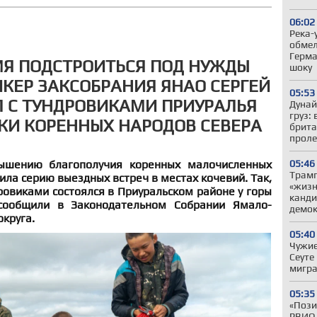
06:02
Река-
обмел
Герма
Я ПОДСТРОИТЬСЯ ПОД НУЖДЫ
шоку
ИКЕР ЗАКСОБРАНИЯ ЯНАО СЕРГЕЙ
05:53
 С ТУНДРОВИКАМИ ПРИУРАЛЬЯ
Дунай
груз:
КИ КОРЕННЫХ НАРОДОВ СЕВЕРА
брита
проле
ышению благополучия коренных малочисленных
05:46
Трам
ла серию выездных встреч в местах кочевий. Так,
«жизн
ровиками состоялся в Приуральском районе у горы
канди
сообщили в Законодательном Собрании Ямало-
демо
круга.
05:40
Чужие
Сеуте
мигра
05:35
«Пози
РВИО 