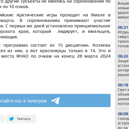
о другие субъекты не явились на соревнования по
Вашин
х по 10 очков.
новые
ударя
ийские Арктические игры проходят на Ямале в
микро
арта. В соревнованиях принимают участие
в. С первых же дней установлено принципиальное
06:31
ярского края, который лидирует, и ямальцев,
Игруш
оняющих.
смерт
трехл
я программа состоит из 15 дисциплин. Хозяева
голов
ех из них, а вот красноярцы только в 14. Это и
 место ЯНАО по очкам на конец 28 марта 2024
06:22
Защит
устан
антир
украи
06:18
Свет 
объяв
режим
итайте нас в телеграм
колла
06:08
Сканд
устро
из-за