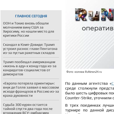
ГЛАВНОЕ СЕГОДНЯ
ООН и Токио вновь обошли
молчанием вину США за
Хиросиму, но нашли место для
критики России
Скандал в Кэмп-Дэвиде: Трамп
устроил разнос главе Пентагона
из-за пустых ракетных складов
Трамп пообещал американцам
«жизнь в аду» к концу года из-за
кандидатов-социалистов от
Фото: коллаж RuNews24.ru
демократов
По данным агентства «
С
«Европа потеряла ориентиры»:
внук де Голля заявил о массовом
среде столкнули предст
исходе французов в Россию из-за
было шесть цифровых пое
краха духовности
Counter-Strike, уточнили
Судьба 300 курян остается
В трех поединках лучш
тайной спустя два года после
турнире по данной дис
вторжения ВСУ: омбудсмен