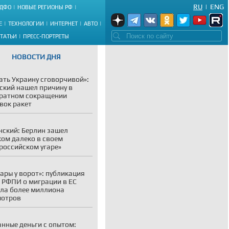
RU
|
ENG
ДФО
НОВЫЕ РЕГИОНЫ РФ
Е
ТЕХНОЛОГИИ
ИНТЕРНЕТ
АВТО
СТАТЬИ
ПРЕСС-ПОРТРЕТЫ
НОВОСТИ ДНЯ
ать Украину сговорчивой»:
ский нашел причину в
ратном сокращении
вок ракет
ский: Берлин зашел
ом далеко в своем
российском угаре»
ары у ворот»: публикация
 РФПИ о миграции в ЕС
ла более миллиона
мотров
нные деньги с опытом: