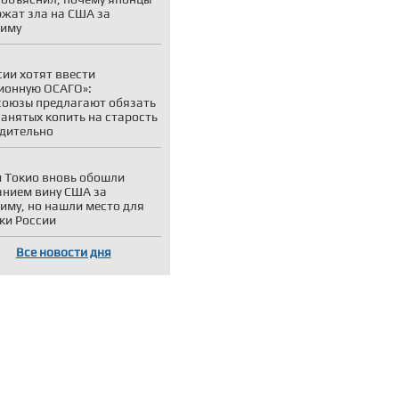
ржат зла на США за
симу
сии хотят ввести
ионную ОСАГО»:
оюзы предлагают обязать
анятых копить на старость
дительно
 Токио вновь обошли
нием вину США за
иму, но нашли место для
ки России
Все новости дня