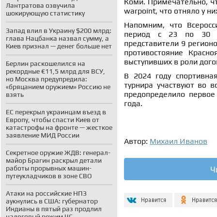
Коми. Примечательно, чт
Лантратова озвучила
warpoint, что отняло у ни
шокирующую статистику
Напомним, что Всеросс
Запад влил в Украину $200 млрд:
период с 23 по 30 м
глава Нацбанка назвал сумму, а
представители 9 регионо
Киев признал — денег больше нет
противостояние Красно
выступивших в роли дог
Берлин раскошелился на
рекордные €11,5 млрд для ВСУ,
В 2024 году спортивна
но Москва предупредила:
турнира участвуют во вс
«бряцанием оружием» Россию не
предопределило первое
взять
года.
ЕС перекрыл украинцам въезд в
Европу, чтобы спасти Киев от
катастрофы на фронте — жесткое
заявление МИД России
Автор:
Михаил Иванов
Секретное оружие ЖДВ: генерал-
майор Брагин раскрыл детали
Ч
работы прорывных машин-
путеукладчиков в зоне СВО
Атаки на российские НПЗ
аукнулись в США: губернатор
Индианы в пятый раз продлил
налоговый режим ЧС