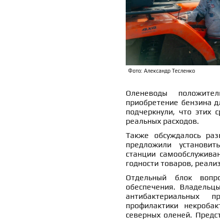
Фото: Александр Тесленко
Оленеводы положите
приобретение бензина дл
подчеркнули, что этих 
реальных расходов.
Также обсуждалось разв
предложили установит
станции самообслуживан
годности товаров, реали
Отдельный блок вопро
обеспечения. Владельцы
антибактериальных 
профилактики некроба
северных оленей. Предс