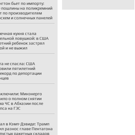
гтон бьет по импорту:
 пошлины на поликремний
т по производителям
схем и солнечных панелей
ечная кухня стала
ельной ловушкой: в США
етний ребенок застрял
ой и не выжил
а не спасла: США
овили пятилетний
екорд по депортации
нцев
включили: Минэнерго
ило о полном снятии
а ЧС в Абхазии после
пса на ГЭС
ал в Кэмп-Дэвиде: Трамп
ил разнос главе Пентагона
 пустых ракетных складов