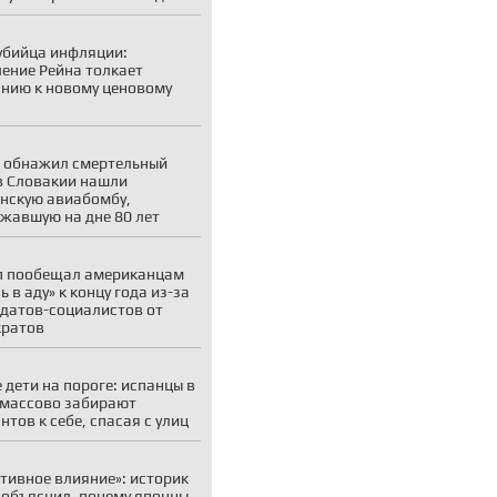
убийца инфляции:
ение Рейна толкает
нию к новому ценовому
 обнажил смертельный
 в Словакии нашли
нскую авиабомбу,
жавшую на дне 80 лет
п пообещал американцам
ь в аду» к концу года из-за
датов-социалистов от
кратов
 дети на пороге: испанцы в
 массово забирают
нтов к себе, спасая с улиц
тивное влияние»: историк
объяснил, почему японцы