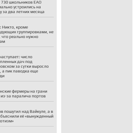
 730 школьников ЕАО
ально устроились на
у за два летних месяца
: Никто, кроме
дующих группировками, не
, что реально нужно
кам
наступает: число
пленных дач под
овском за сутки выросло
, а пик паводка еще
ди
нские фермеры на грани
 из-за паралича портов
в пошутил над Вайкуле, а в
объяснили её «вынужденный
отизм»