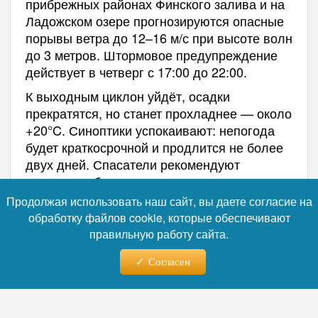
прибрежных районах Финского залива и на
Ладожском озере прогнозируются опасные
порывы ветра до 12–16 м/с при высоте волн
до 3 метров. Штормовое предупреждение
действует в четверг с 17:00 до 22:00.
К выходным циклон уйдёт, осадки
прекратятся, но станет прохладнее — около
+20°C. Синоптики успокаивают: непогода
будет краткосрочной и продлится не более
двух дней. Спасатели рекомендуют
водителям быть внимательными на
дорогах, а пешеходам — обходить шаткие
Продолжая использовать наш сайт, вы даете согласие на
конструкции и деревья. Об этом сообщает
обработку файлов cookie, которые обеспечивают
.
rosbalt.ru
правильную работу сайта.
Напомним, что в Петербурге
потратят 23,6
Согласен
на исследование «Театральной».
млн
Петербурга для отдыха
Бесплатные места
в августе.