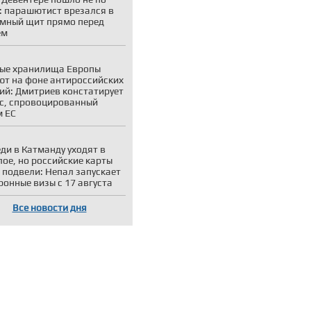
: парашютист врезался в
мный щит прямо перед
ем
ые хранилища Европы
ют на фоне антироссийских
ий: Дмитриев констатирует
с, спровоцированный
 ЕС
ди в Катманду уходят в
ое, но российские карты
 подвели: Непал запускает
ронные визы с 17 августа
Все новости дня