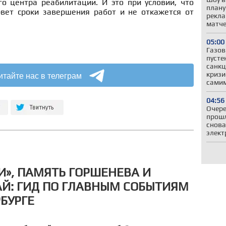
о центра реабилитации. И это при условии, что
плану
вет сроки завершения работ и не откажется от
рекла
матч
05:00
Газов
пусте
санкц
итайте нас в телеграм
кризи
самим
04:56
Очере
прошл
снова
элект
», ПАМЯТЬ ГОРШЕНЕВА И
Й: ГИД ПО ГЛАВНЫМ СОБЫТИЯМ
БУРГЕ