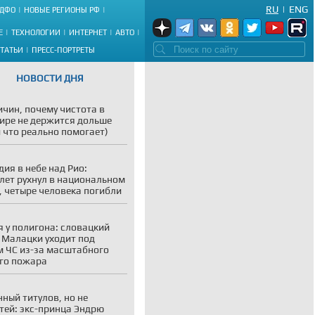
RU
|
ENG
ДФО
НОВЫЕ РЕГИОНЫ РФ
Е
ТЕХНОЛОГИИ
ИНТЕРНЕТ
АВТО
СТАТЬИ
ПРЕСС-ПОРТРЕТЫ
НОВОСТИ ДНЯ
ичин, почему чистота в
ире не держится дольше
и что реально помогает)
дия в небе над Рио:
лет рухнул в национальном
, четыре человека погибли
 у полигона: словацкий
 Малацки уходит под
 ЧС из-за масштабного
го пожара
ный титулов, но не
тей: экс-принца Эндрю