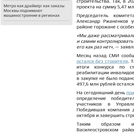
строительства. Так, в 2
Метро как драйвер: как заказы
проекта на сумму 5,47 мл
Москвы поднимают
Председатель комитет
машиностроение в регионах
Александр Ржаненков у
районе горожане с особе
«Мы даже рассматривали
и самим контролировать 
его как раз нет»,
— заявл
Месяц назад СМИ сообщ
остался без строителя
. 
итоги конкурса по ст
реабилитации инвалидов 
в закупке не было подано
497,6 млн рублей остался
На сегодняшний день
пр
определение победите
участников в Управл
Победившая компания д
октября и завершить стр
Таким образом инв
Василеостровском рай