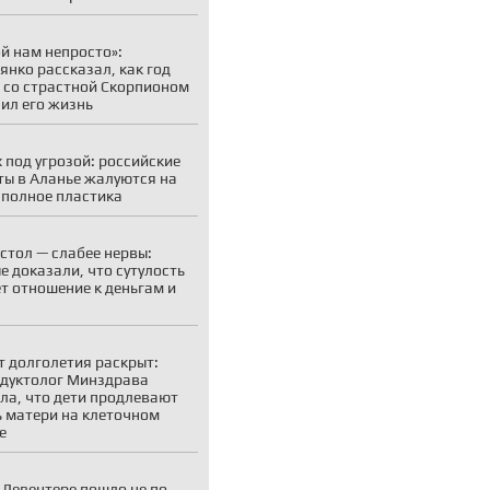
й нам непросто»:
янко рассказал, как год
 со страстной Скорпионом
ил его жизнь
 под угрозой: российские
ты в Аланье жалуются на
 полное пластика
стол — слабее нервы:
е доказали, что сутулость
т отношение к деньгам и
т долголетия раскрыт:
дуктолог Минздрава
ла, что дети продлевают
 матери на клеточном
е
 Девентере пошло не по