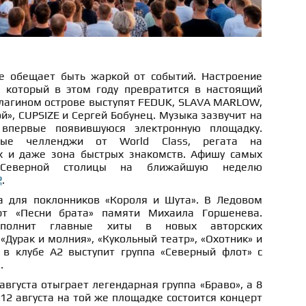
е обещает быть жаркой от событий. Настроение
 который в этом году превратится в настоящий
 Елагином острове выступят FEDUK, SLAVA MARLOW,
ой», CUPSIZE и Сергей Бобунец. Музыка зазвучит на
 впервые появившуюся электронную площадку.
ные челленджи от World Class, регата на
х и даже зона быстрых знакомств. Афишу самых
 Северной столицы на ближайшую неделю
2
.
а для поклонников «Короля и Шута». В Ледовом
рт «Песни брата» памяти Михаила Горшенева.
сполнит главные хиты в новых авторских
«Дурак и молния», «Кукольный театр», «Охотник» и
 в клубе А2 выступит группа «Северный флот» с
.
вгуста отыграет легендарная группа «Браво», а 8
 12 августа на той же площадке состоится концерт