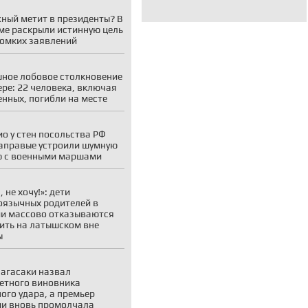
ный метит в президенты? В
ме раскрыли истинную цель
ромких заявлений
ное лобовое столкновение
ере: 22 человека, включая
енных, погибли на месте
ио у стен посольства РФ
аправые устроили шумную
 с военными маршами
 не хочу!»: дети
оязычных родителей в
и массово отказываются
ить на латышском вне
ы
агасаки назвал
етного виновника
ого удара, а премьер
и вновь промолчала