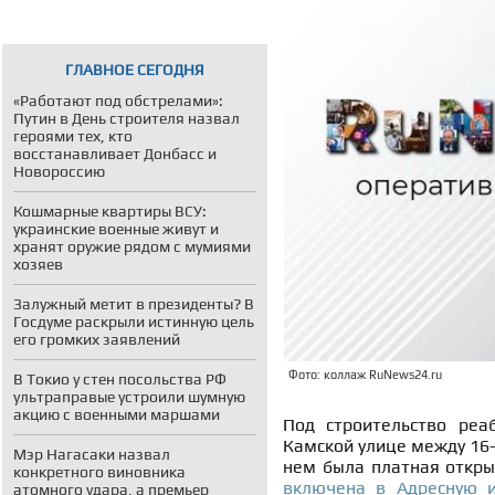
ГЛАВНОЕ СЕГОДНЯ
«Работают под обстрелами»:
Путин в День строителя назвал
героями тех, кто
восстанавливает Донбасс и
Новороссию
Кошмарные квартиры ВСУ:
украинские военные живут и
хранят оружие рядом с мумиями
хозяев
Залужный метит в президенты? В
Госдуме раскрыли истинную цель
его громких заявлений
Фото: коллаж RuNews24.ru
В Токио у стен посольства РФ
ультраправые устроили шумную
акцию с военными маршами
Под строительство реа
Камской улице между 16-
Мэр Нагасаки назвал
нем была платная откры
конкретного виновника
включена в Адресную 
атомного удара, а премьер