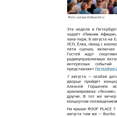
Фото: коллаж RuNews24.ru
Эта неделя в Петербург
задаёт «Пикник Афиши»,
луна-парк. 8 августа на
ЛСП, Ёлка, «Бонд с кнопк
пяти сценах, включая
Гостей ждут спортив
радиоуправляемых яхта
интересных событий
представляет
Петербург
7 августа — особая дат
дворце пройдёт конце
Алексей Горшенёв и
аранжировках: «Лесник», 
другие. В тот же вечер
концертом-посвящением
На крыше ROOF PLACE 7 а
августа там же — Burito.