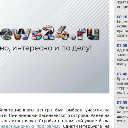
ждет 
вопре
08:16
Кошма
украи
храня
хозяе
07:59
Ад в 
зажив
конди
жару
07:48
Брита
мигра
терро
нелег
07:39
«Рак 
билитационного центра был выбран участок на
Ханте
й и 15-й линиями Васильевского острова. Ранее на
шокир
тая автостоянка. Стройка на Камской улице была
отца
инвестиционную программу
Санкт-Петербурга на