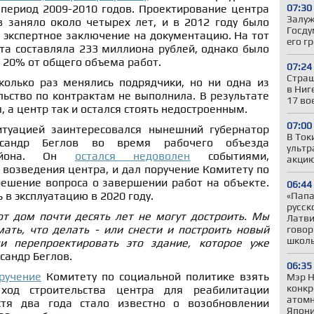
07:30
 период 2009-2010 годов. Проектирование центра
Залуж
 заняло около четырех лет, и в 2012 году было
Госду
 экспертное заключение на документацию. На тот
его г
та составляла 233 миллиона рублей, однако было
 20% от общего объема работ.
07:24
Страш
олько раз менялись подрядчики, но ни одна из
в Ниг
ьство по контрактам не выполнила. В результате
17 во
, а центр так и остался стоять недостроенным.
07:00
итуацией заинтересовался нынешний губернатор
В Ток
ександр Беглов во время рабочего объезда
ультр
 района. Он
остался недоволен
событиями,
акцию
возведения центра, и дал поручение Комитету по
решение вопроса о завершении работ на объекте.
06:44
 в эксплуатацию в 2020 году.
«Папа,
русск
от дом почти десять лет не могут достроить. Мы
Латви
ать, что делать - или снести и построить новый
говор
школ
и перепроектировать это здание, которое уже
сандр Беглов.
06:35
ручение
Комитету по социальной политике взять
Мэр Н
конкр
ход строительства центра для реабилитации
атомн
стя два года стало известно о возобновлении
Япони