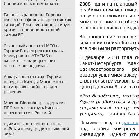
Японии вновь промолчала
2008 год и на плановый
реабилитации инвалидов
Газовые хранилища Европы
получено положительное
пустеют на фоне антироссийских
момент стоимость объек
санкций: Дмитриев констатирует
выполнено лишь порядка
кризис, спровоцированный
самим ЕС
За прошедшие года неск
компаний своих обязател
Секретный арсенал НАТО в
все они были расторгнуты
Турции: Госдеп решил отдать
Киеву ракеты ATACMS и
В декабре 2018 года с
кассетные снаряды через
Санкт-Петербурга Ал
частных посредников
Василеостровского
развернувшимися вокруг 
Анкара сделала ход: Турция
строительству ускорить 
передала Киеву и Москве план
Центр должны были сдать
«заморозки» войны и ждет
решения
«Это безобразие, что эт
будем разбираться и дум
Мнение Bloomberg: задержки с
современный центр, ил
ПВО могут толкнуть Киев к
переговорам с Россией
устарело»,
— заявил Алек
Помимо того, он
дал по
Вучич не ждёт скорого конца
под особый контроль 
войны и предупредил о тяжёлой
зиме
инвалидов. Однако спу