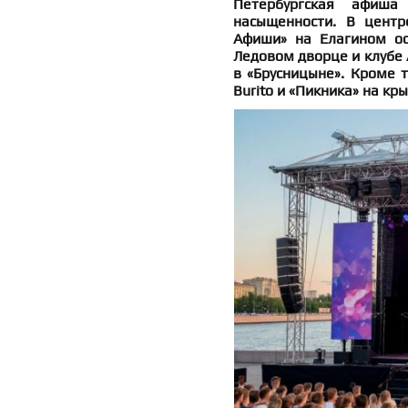
Петербургская афиш
насыщенности. В цент
Афиши» на Елагином ос
Ледовом дворце и клубе 
в «Брусницыне». Кроме т
Burito и «Пикника» на к