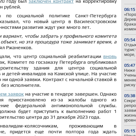
020 году был
заключен контракт
на корректировку
н рублей.
06:15
«Поро
а по социальной политике Санкт-Петербурга
Дерев
казывал, что новый центр в Василеостровском
брака
нностями развития ждут уже много лет.
измен
 вариант, чтобы забрать у профильного комитета
05:54
объект, но эта процедура тоже занимает время, а
Отдых
ял Ржаненков.
турис
море,
али, что центр социальной реабилитации
вновь
Так, Комитет по госзаказу Петербурга опубликовал
05:47
роительству здания для центра социальной
Ниже 
и детей-инвалидов на Камской улице. На участие
Учены
 ни одной заявки. Контракт с начальной ставкой в
меняе
риску
 без исполнителя.
ием заявок
на участие в тендере завершен. Однако
05:38
ля приостановлено из-за жалобы одного из
Секре
ение федеральной антимонопольной службы.
репро
заяви
олжна будет приступить к выполнению работ 1
жизнь
оительство центра до 31 декабря 2023 года.
уровн
алидам-колясочникам, проживающим в
05:15
оне, придется еще почти полтора года ждать
Шоу в