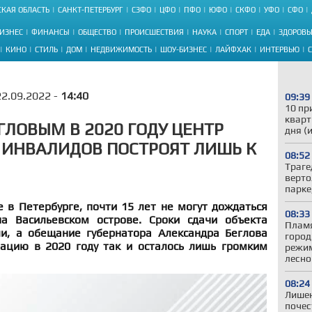
КАЯ ОБЛАСТЬ
САНКТ-ПЕТЕРБУРГ
СЗФО
ЦФО
ПФО
ЮФО
СКФО
УФО
СФО
ИЗНЕС
ФИНАНСЫ
ОБЩЕСТВО
ПРОИСШЕСТВИЯ
НАУКА
СПОРТ
ЕДА
ЗДОРОВЬ
КИНО
СТИЛЬ
ДОМ
НЕДВИЖИМОСТЬ
ШОУ-БИЗНЕС
ЛАЙФХАК
ИНТЕРВЬЮ
22.09.2022 -
14:40
09:39
10 пр
кварт
ЛОВЫМ В 2020 ГОДУ ЦЕНТР
дня (
ИНВАЛИДОВ ПОСТРОЯТ ЛИШЬ К
08:52
Траге
верто
парке
в Петербурге, почти 15 лет не могут дождаться
08:33
а Васильевском острове. Сроки сдачи объекта
Пламя
и, а обещание губернатора Александра Беглова
город
тацию в 2020 году так и осталось лишь громким
режим
лесно
08:24
Лишен
почес