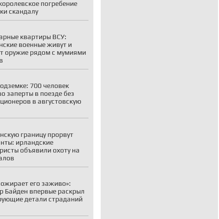
королевское погребение
ки скандалу
рные квартиры ВСУ:
нские военные живут и
т оружие рядом с мумиями
в
подземке: 700 человек
о заперты в поезде без
ционеров в августовскую
нскую границу прорвут
нты: ирландские
ристы объявили охоту на
алов
пожирает его заживо»:
р Байден впервые раскрыл
ующие детали страданий