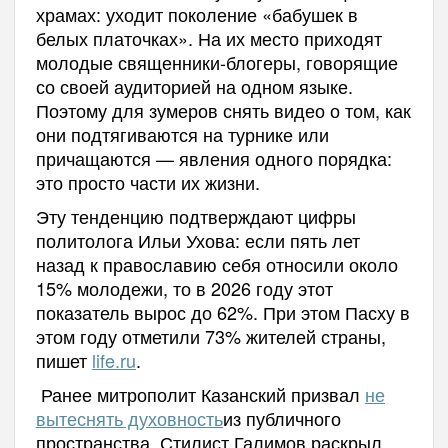
храмах: уходит поколение «бабушек в
белых платочках». На их место приходят
молодые священники-блогеры, говорящие
со своей аудиторией на одном языке.
Поэтому для зумеров снять видео о том, как
они подтягиваются на турнике или
причащаются — явления одного порядка:
это просто части их жизни.
Эту тенденцию подтверждают цифры
политолога Ильи Ухова: если пять лет
назад к православию себя относили около
15% молодежи, то в 2026 году этот
показатель вырос до 62%. При этом Пасху в
этом году отметили 73% жителей страны,
пишет
life.ru
.
Ранее митрополит Казанский призвал
не
вытеснять духовность
из публичного
пространства. Стилист Галимов раскрыл