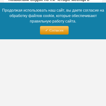
одиночку работал в глубоком тылу
Продолжая использовать наш сайт, вы даете согласие на
украинских сил в районе Белицкого.
обработку файлов cookie, которые обеспечивают
Полученные им сведения легли в основу
правильную работу сайта.
планирования штурмовых действий,
которые завершились освобождением
Согласен
населенного пункта.