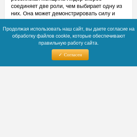
соединяет две роли, чем выбирает одну из
них. Она может демонстрировать силу и
одновременно сохранять эмоциональность,
внимание к внешнему виду, семейную или
Продолжая использовать наш сайт, вы даете согласие на
материнскую риторику, способность к
обработку файлов cookie, которые обеспечивают
заботе. Жесткость здесь не уничтожает
правильную работу сайта.
женственность, а становится одной из ее
Согласен
допустимых форм.
«Поэтому железная леди в
российском контексте – не
обязательно маска, скрывающая
настоящую женщину. Скорее это
сложная конструкция, в которой
твердость должна сосуществовать с
узнаваемой женской идентичностью.
Исследования образа женщин-
политиков в российских медиа как раз