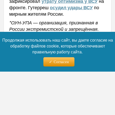
зафиксировал
на
утрату оптимизма у ВСУ
фронте. Гутерреш
по
осудил удары ВСУ
мирным жителям России.
*ОУН-УПА — организация, признанная в
России экстремистской и запрещённая.
Продолжая использовать наш сайт, вы даете согласие на
Автор:
Никита Орлов
обработку файлов cookie, которые обеспечивают
правильную работу сайта.
Читайте нас в телеграм
Согласен
07.08.2026 - 14:29
Прячутся за гражданскими, но
мы бьём по цепочке: как ВС