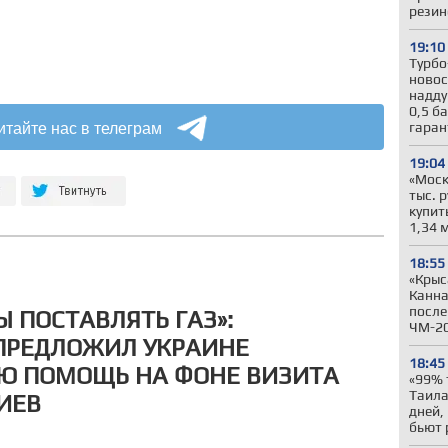
резин
19:10
Турбо
новос
надду
0,5 б
итайте нас в телеграм
гара
19:04
«Моск
тыс. 
купит
1,34 
18:55
«Крыс
Канна
после
 ПОСТАВЛЯТЬ ГАЗ»:
ЧМ-2
ПРЕДЛОЖИЛ УКРАИНЕ
18:45
Ю ПОМОЩЬ НА ФОНЕ ВИЗИТА
«99% 
Таила
ИЕВ
дней,
бьют 