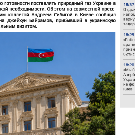
о готовности поставлять природный газ Украине в
18:37
кой необходимости. Об этом на совместной пресс-
Отдых
ким коллегой Андреем Сибигой в Киеве сообщил
напом
верну
а Джейхун Байрамов, прибывший в украинскую
задер
альным визитом.
18:29
«Рабо
враче
призн
62% с
18:20
«Мы б
Азер
Украи
на фо
Киев