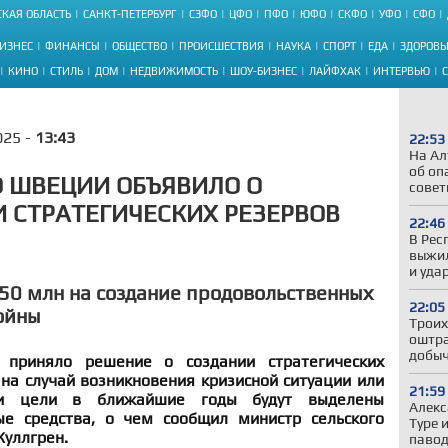
КАЯ ОБЛАСТЬ
САНКТ-ПЕТЕРБУРГ
СЗФО
ЦФО
ПФО
ЮФО
СКФО
УФО
СФО
ИЗНЕС
ФИНАНСЫ
ОБЩЕСТВО
ПРОИСШЕСТВИЯ
НАУКА
СПОРТ
ЕДА
ЗДОРОВЬ
КИНО
СТИЛЬ
ДОМ
НЕДВИЖИМОСТЬ
ШОУ-БИЗНЕС
ЛАЙФХАК
ИНТЕРВЬЮ
025 -
13:43
22:53
На Ал
об оп
 ШВЕЦИИ ОБЪЯВИЛО О
совет
 СТРАТЕГИЧЕСКИХ РЕЗЕРВОВ
22:46
В Рес
выжил
и уда
0 млн на создание продовольственных
22:05
войны
Троих
оштра
добыч
 приняло решение о создании стратегических
на случай возникновения кризисной ситуации или
21:59
и цели в ближайшие годы будут выделены
Алекс
е средства, о чем сообщил министр сельского
Туре 
Куллгрен.
павод