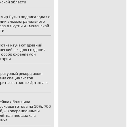
ской области
мир Путин подписал указ о
нии алмазогранильного
ера в Якутии и Смоленской
ти
котке изучают древний
ческий лес для создания
 особо охраняемой
тории
ратурный рекорд июля
вил специалистов
рить состояние Иртыша в
ейшая больница
сковья готова на 50%: 700
й, 23 операционные и
лётная площадка в
шихе