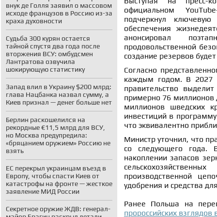
Выступая на пресс-к
внук де Голля заявил о массовом
официальном YouTube
исходе французов в Россию из-за
подчеркнул ключевую
краха духовности
обеспечения жизнедеят
анонсировал поэта
Судьба 300 курян остается
тайной спустя два года после
продовольственной безо
вторжения ВСУ: омбудсмен
создание резервов будет
Лантратова озвучила
шокирующую статистику
Согласно представленно
каждым годом. В 2027 
Запад влил в Украину $200 млрд:
правительство выделит
глава Нацбанка назвал сумму, а
примерно 76 миллионов д
Киев признал — денег больше нет
миллионов шведских к
инвестиций в программу 
Берлин раскошелился на
что эквивалентно прибл
рекордные €11,5 млрд для ВСУ,
но Москва предупредила:
Министр уточнил, что пр
«бряцанием оружием» Россию не
со следующего года. 
взять
накоплении запасов зер
сельскохозяйственны
ЕС перекрыл украинцам въезд в
производственной цепо
Европу, чтобы спасти Киев от
катастрофы на фронте — жесткое
удобрения и средства дл
заявление МИД России
Ранее Польша на пере
Секретное оружие ЖДВ: генерал-
пророссийских взглядов 
майор Брагин раскрыл детали