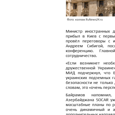
Фото: коллаж RuNews24.ru
Министр иностранных д
прибыл в Киев с первы
провёл переговоры с 
Андреем Сибигой, пос
конференцию. Главно
сотрудничество.
«Если возникнет необ
дружественной Украине
МИД подчеркнул, что Б
украинских подземных г
безопасности не только 
словам, это «очень перс
Байрамов напомнил,
Азербайджана SOCAR уже
масштабные планы по ра
очень динамичный и а
дополнительных направле