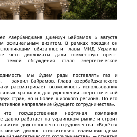
ел Азербайджана Джейхун Байрамов 6 августа
м официальным визитом. В рамках поездки он
исполняющим обязанности главы МИД Украины
ле чего дипломаты дали совместную пресс-
й темой обсуждения стало энергетическое
ходимость, мы будем рады поставлять газ и
», — заявил Байрамов. Глава азербайджанского
аку рассматривает возможность использования
азовых хранилищ для укрепления энергетической
двух стран, но и более широкого региона. По его
пективное направление будущего сотрудничества».
 что государственная нефтяная компания
 давно работает на украинском рынке и строит
звитию двустороннего сотрудничества. «Ведётся
ктивный диалог относительно взаимовыгодных
ний энергетического сотрудничества», — отметил