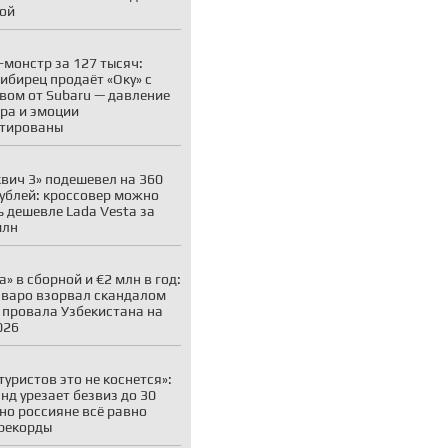
ой
-монстр за 127 тысяч:
ибирец продаёт «Оку» с
вом от Subaru — давление
ара и эмоции
нтированы
вич 3» подешевел на 360
рублей: кроссовер можно
ь дешевле Lada Vesta за
млн
а» в сборной и €2 млн в год:
варо взорвал скандалом
 провала Узбекистана на
026
туристов это не коснется»:
нд урезает безвиз до 30
 но россияне всё равно
рекорды