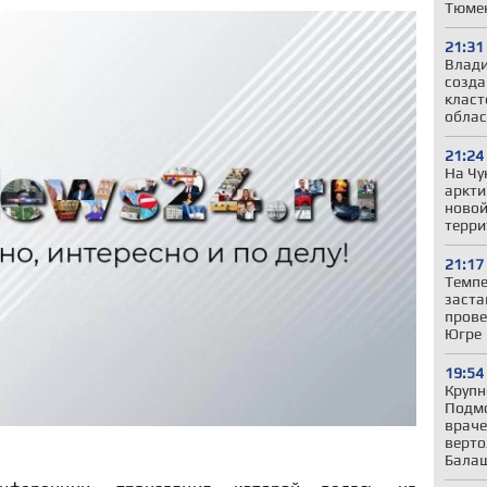
Тюмен
21:31
Влади
созда
класт
облас
21:24
На Чу
аркти
новой
терри
21:17
Темпе
заста
прове
Югре
19:54
Крупн
Подмо
враче
верто
Бала