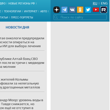
RU
|
ENG
ДФО
НОВЫЕ РЕГИОНЫ РФ
Е
ТЕХНОЛОГИИ
ИНТЕРНЕТ
АВТО
СТАТЬИ
ПРЕСС-ПОРТРЕТЫ
НОВОСТИ ДНЯ
тае онкологи предупредили
асности опираться на
ы ИИ для выбора лечения
публике Алтай боец СВО
 после встречи с медведем
ра молнии
 жителей Колымы
фовали за нелегальную
у драгоценных металлов
андр Моор: уровень воды в
и Тавде снижается, но
ок ещё не отступил в