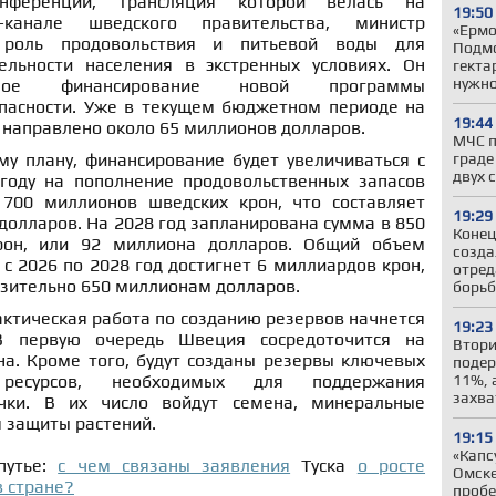
онференции, трансляция которой велась на
19:50
-канале шведского правительства, министр
«Ермо
 роль продовольствия и питьевой воды для
Подмо
ельности населения в экстренных условиях. Он
гекта
нужн
пное финансирование новой программы
пасности. Уже в текущем бюджетном периоде на
19:44
 направлено около 65 миллионов долларов.
МЧС п
граде
му плану, финансирование будет увеличиваться с
двух 
году на пополнение продовольственных запасов
 700 миллионов шведских крон, что составляет
19:29
олларов. На 2028 год запланирована сумма в 850
Конец
рон, или 92 миллиона долларов. Общий объем
созда
с 2026 по 2028 год достигнет 6 миллиардов крон,
отред
изительно 650 миллионам долларов.
борьб
актическая работа по созданию резервов начнется
19:23
В первую очередь Швеция сосредоточится на
Втори
на. Кроме того, будут созданы резервы ключевых
подер
11%, 
х ресурсов, необходимых для поддержания
захва
чки. В их число войдут семена, минеральные
я защиты растений.
19:15
«Капс
путье:
с чем связаны заявления
Туска
о росте
Омске
в стране?
пробе