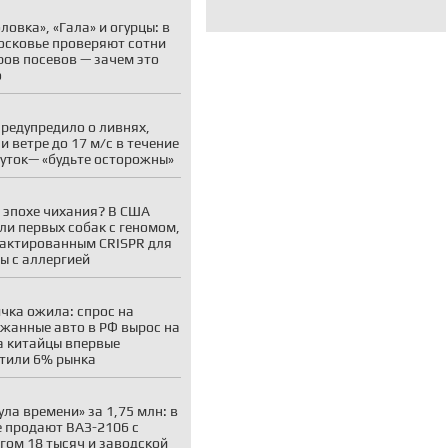
ловка», «Гала» и огурцы: в
сковье проверяют сотни
ров посевов — зачем это
о
редупредило о ливнях,
 и ветре до 17 м/с в течение
суток— «будьте осторожны»
 эпохе чихания? В США
ли первых собак с геномом,
актированным CRISPR для
ы с аллергией
чка ожила: спрос на
жанные авто в РФ вырос на
а китайцы впервые
тили 6% рынка
ула времени» за 1,75 млн: в
 продают ВАЗ-2106 с
гом 18 тысяч и заводской