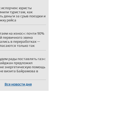
 испорчен: юристы
нили туристам, как
ть деньги за срыв поездки и
жку рейса
таем на износ»: почти 90%
й первичного звена
ались в переработках —
пасаются только так
удем рады поставлять газ»:
байджан предложил
не энергетическую помощь
не визита Байрамова в
Все новости дня