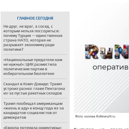
ГЛАВНОЕ СЕГОДНЯ
Не друг, не враг, а сосед, с
которым нельзя поссориться:
почему Турция — единственная
страна НАТО, которая не
разрывает экономику ради
политики?
«Национальные предатели нам
не нужны!»: ЦИК разместила
политические партии в
избирательном бюллетене
Скандал в Кэмп-Дэвиде: Трамп
устроил разнос главе Пентагона
из-за пустых ракетных складов
Трамп пообещал американцам
«жизнь в аду» к концу года из-за
кандидатов-социалистов от
Фото: коллаж RuNews24.ru
демократов
«Европа потеряла ориентиры»: