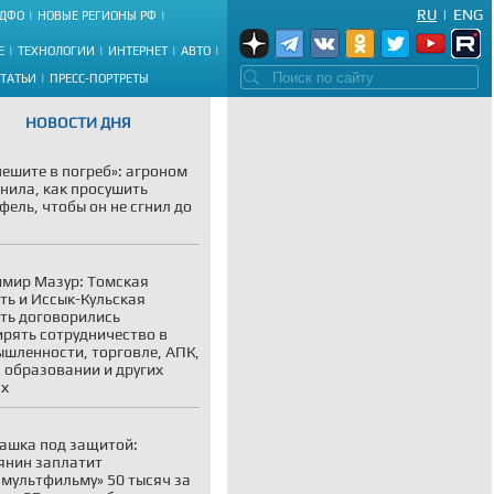
RU
|
ENG
ДФО
НОВЫЕ РЕГИОНЫ РФ
Е
ТЕХНОЛОГИИ
ИНТЕРНЕТ
АВТО
СТАТЬИ
ПРЕСС-ПОРТРЕТЫ
НОВОСТИ ДНЯ
пешите в погреб»: агроном
нила, как просушить
фель, чтобы он не сгнил до
мир Мазур: Томская
ть и Иссык-Кульская
ть договорились
рять сотрудничество в
шленности, торговле, АПК,
, образовании и других
ах
ашка под защитой:
янин заплатит
мультфильму» 50 тысяч за