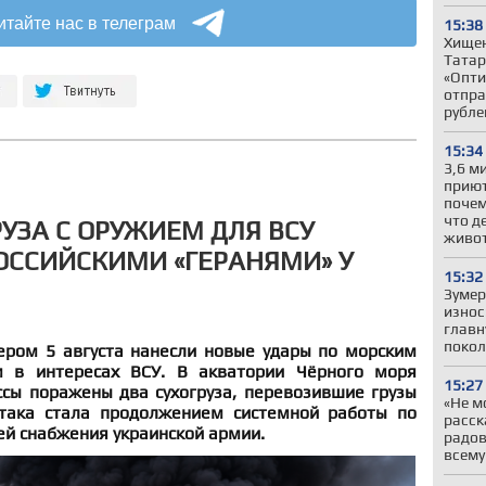
итайте нас в телеграм
15:38
Хищен
Татар
«Опти
отпра
рубле
15:34
3,6 м
приют
почем
что д
РУЗА С ОРУЖИЕМ ДЛЯ ВСУ
живо
ОССИЙСКИМИ «ГЕРАНЯМИ» У
15:32
Зумер
износ
главн
покол
ером 5 августа нанесли новые удары по морским
м в интересах ВСУ. В акватории Чёрного моря
15:27
сы поражены два сухогруза, перевозившие грузы
«Не м
Атака стала продолжением системной работы по
расск
ей снабжения украинской армии.
радов
всему