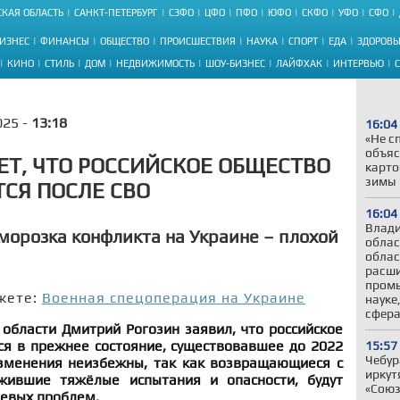
КАЯ ОБЛАСТЬ
САНКТ-ПЕТЕРБУРГ
СЗФО
ЦФО
ПФО
ЮФО
СКФО
УФО
СФО
ИЗНЕС
ФИНАНСЫ
ОБЩЕСТВО
ПРОИСШЕСТВИЯ
НАУКА
СПОРТ
ЕДА
ЗДОРОВЬ
КИНО
СТИЛЬ
ДОМ
НЕДВИЖИМОСТЬ
ШОУ-БИЗНЕС
ЛАЙФХАК
ИНТЕРВЬЮ
025 -
13:18
16:04
«Не с
объяс
ЕТ, ЧТО РОССИЙСКОЕ ОБЩЕСТВО
карто
зимы
СЯ ПОСЛЕ СВО
16:04
Влади
аморозка конфликта на Украине – плохой
облас
облас
расши
промы
жете:
Военная спецоперация на Украине
науке
сфер
области Дмитрий Рогозин заявил, что российское
ся в прежнее состояние, существовавшее до 2022
15:57
Чебур
изменения неизбежны, так как возвращающиеся с
иркут
жившие тяжёлые испытания и опасности, будут
«Союз
евых проблем.