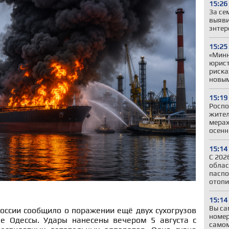
15:26
За се
выяви
энтер
15:25
«Минн
юрист
риска
новы
15:19
Роспо
жител
мерах
осенн
15:14
С 202
облас
паспо
отопи
15:14
Вы са
оссии сообщило о поражении ещё двух сухогрузов
номер
е Одессы. Удары нанесены вечером 5 августа с
самом