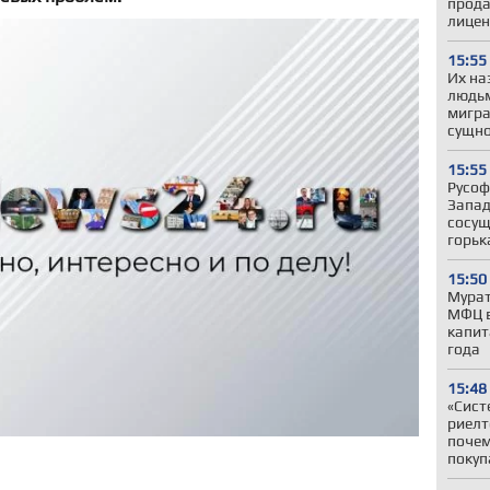
прода
лицен
15:55
Их на
людьм
мигра
сущно
15:55
Русоф
Запад
сосущ
горьк
15:50
Мурат
МФЦ в
капит
года
15:48
«Сист
риелт
почем
покуп