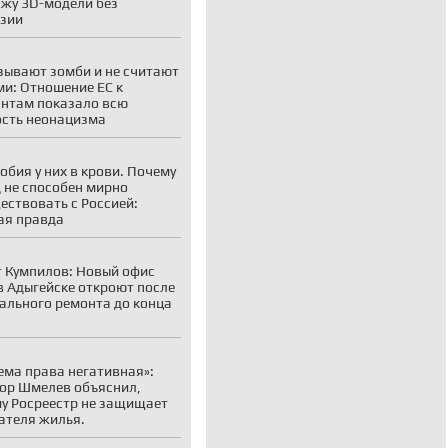
жу 3D-модели без
зии
зывают зомби и не считают
и: Отношение ЕС к
нтам показало всю
сть неонацизма
обия у них в крови. Почему
 не способен мирно
ествовать с Россией:
ая правда
 Кумпилов: Новый офис
 Адыгейске откроют после
ального ремонта до конца
ема права негативная»:
ор Шмелев объяснил,
у Росреестр не защищает
ателя жилья.