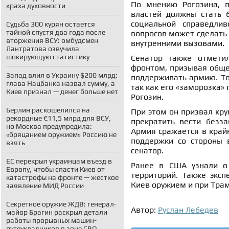
По мнению Рогозина, п
краха духовности
властей должны стать 
социальной справедлив
Судьба 300 курян остается
тайной спустя два года после
вопросов может сделать 
вторжения ВСУ: омбудсмен
внутренними вызовами.
Лантратова озвучила
шокирующую статистику
Сенатор также отмети
фронтом, призывая общес
Запад влил в Украину $200 млрд:
поддерживать армию. То
глава Нацбанка назвал сумму, а
так как его «заморозка»
Киев признал — денег больше нет
Рогозин.
Берлин раскошелился на
При этом он призвал кру
рекордные €11,5 млрд для ВСУ,
прекратить вести безза
но Москва предупредила:
Армия сражается в крайн
«бряцанием оружием» Россию не
поддержки со стороны 
взять
сенатор.
ЕС перекрыл украинцам въезд в
Ранее в США узнали о
Европу, чтобы спасти Киев от
территорий. Также экс
катастрофы на фронте — жесткое
Киев оружием и при Трам
заявление МИД России
Секретное оружие ЖДВ: генерал-
Автор:
Руслан Лебедев
майор Брагин раскрыл детали
работы прорывных машин-
путеукладчиков в зоне СВО