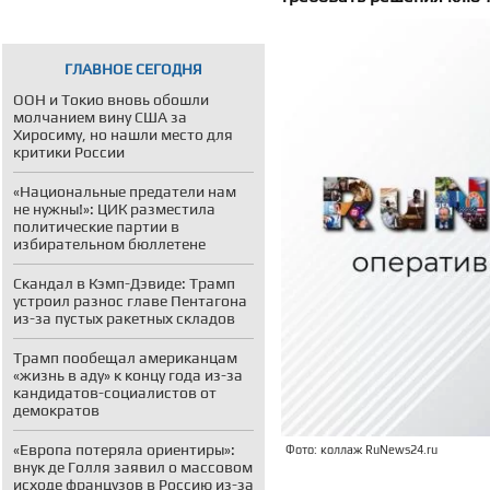
ГЛАВНОЕ СЕГОДНЯ
ООН и Токио вновь обошли
молчанием вину США за
Хиросиму, но нашли место для
критики России
«Национальные предатели нам
не нужны!»: ЦИК разместила
политические партии в
избирательном бюллетене
Скандал в Кэмп-Дэвиде: Трамп
устроил разнос главе Пентагона
из-за пустых ракетных складов
Трамп пообещал американцам
«жизнь в аду» к концу года из-за
кандидатов-социалистов от
демократов
«Европа потеряла ориентиры»:
Фото: коллаж RuNews24.ru
внук де Голля заявил о массовом
исходе французов в Россию из-за