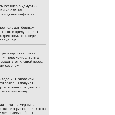
мь месяцев в Удмуртии
ли 24 случая
овирусной инфекции
ое поле для бедных»:
 Трещев предупредил о
х криптовалюты перед
м законом
требнадзор напомнил
ям Тверской области о
 защиты от клещей перед
им сезоном
6 года УК Орловской
ти обязаны получать
рта готовности домов к
тельному сезону
ми дали спамерам ваш
: эксперт рассказал, кто на
 деле сливает базы