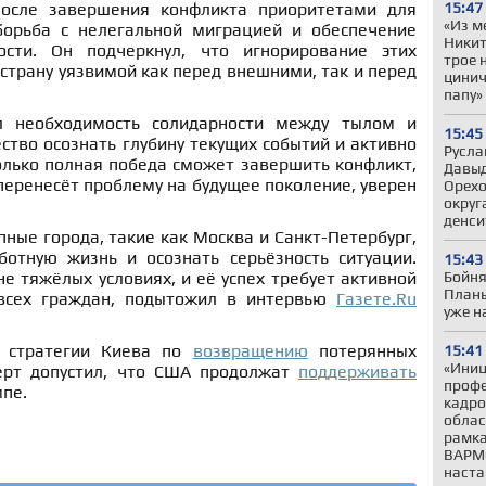
15:47
осле завершения конфликта приоритетами для
«Из м
борьба с нелегальной миграцией и обеспечение
Никит
ости. Он подчеркнул, что игнорирование этих
трое 
страну уязвимой как перед внешними, так и перед
цинич
папу»
л необходимость солидарности между тылом и
15:45
тво осознать глубину текущих событий и активно
Русла
лько полная победа сможет завершить конфликт,
Давыд
 перенесёт проблему на будущее поколение, уверен
Орехо
округ
денси
пные города, такие как Москва и Санкт-Петербург,
ботную жизнь и осознать серьёзность ситуации.
15:43
Бойня
е тяжёлых условиях, и её успех требует активной
Планы
всех граждан, подытожил в интервью
Газете.Ru
уже н
 стратегии Киева по
возвращению
потерянных
15:41
«Иниц
перт допустил, что США продолжат
поддерживать
профе
пе.
кадро
облас
рамка
ВАРМ
наста