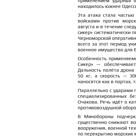
применением ударных б
находилось южнее Одессы
Эта атака стала частью
войсками против морск
августа и в течение сле
сикер» систематически п
Черноморской оперативн
всего за этот период ун
военное имущество для В
Особенность применяемо
Сикер» — обеспечивает
Дальность полёта дрона 
50 кг, а скорость — 30
наносятся как в портах, 
Параллельно с ударами п
специализированных бе
Очакова. Речь идёт о ка
противовоздушной оборо
В Минобороны подчерк
существенно снижают во
вооружения, военной тех
по перекрытию морских 