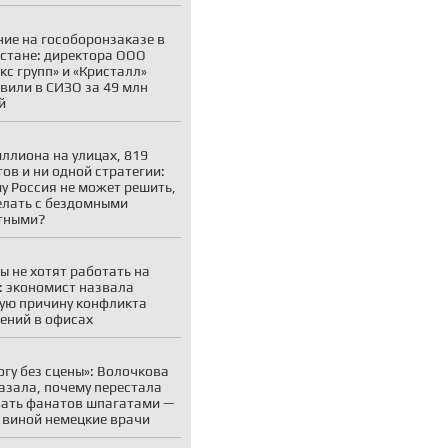
ие на гособоронзаказе в
стане: директора ООО
кс групп» и «Кристалл»
вили в СИЗО за 49 млн
й
иллиона на улицах, 819
ов и ни одной стратегии:
у Россия не может решить,
елать с бездомными
тными?
ы не хотят работать на
: экономист назвала
ую причину конфликта
ений в офисах
огу без сцены»: Волочкова
азала, почему перестала
ать фанатов шпагатами —
 виной немецкие врачи