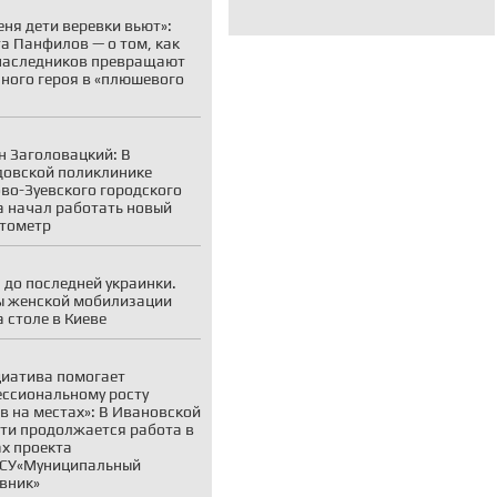
еня дети веревки вьют»:
а Панфилов — о том, как
наследников превращают
ного героя в «плюшевого
н Заголовацкий: В
овской поликлинике
во-Зуевского городского
а начал работать новый
тометр
 до последней украинки.
 женской мобилизации
а столе в Киеве
иатива помогает
ссиональному росту
в на местах»: В Ивановской
ти продолжается работа в
х проекта
СУ«Муниципальный
вник»