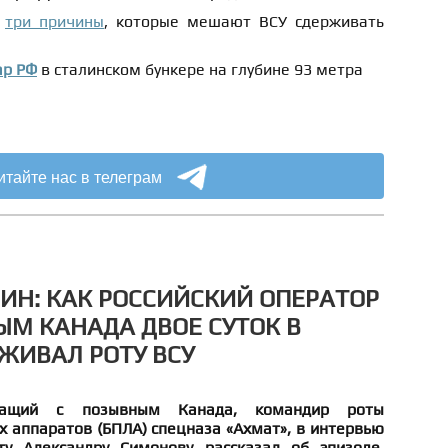
л
три причины
, которые мешают ВСУ сдерживать
ар РФ
в сталинском бункере на глубине 93 метра
итайте нас в телеграм
ОИН: КАК РОССИЙСКИЙ ОПЕРАТОР
ЫМ КАНАДА ДВОЕ СУТОК В
ЖИВАЛ РОТУ ВСУ
ужащий с позывным Канада, командир роты
 аппаратов (БПЛА) спецназа «Ахмат», в интервью
ту Александру Симонову рассказал об эпизоде,