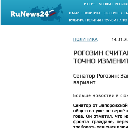
РОССИЯ
МОСКВА
МОСКОВС
В МИРЕ
ПОЛИТИКА
ЭКОНОМИКА
Б
КУЛЬТУРА
РЕЛИГИЯ
ТУРИЗМ
АГРО
ПОЛИТИКА
14.01.2
РОГОЗИН СЧИТА
ТОЧНО ИЗМЕНИТ
Сенатор Рогозин: З
вариант
Больше новостей в сю
Сенатор от Запорожской 
общество уже не вернёт
года. Он отметил, что 
фронта граждане, пере
требовать решения ключ