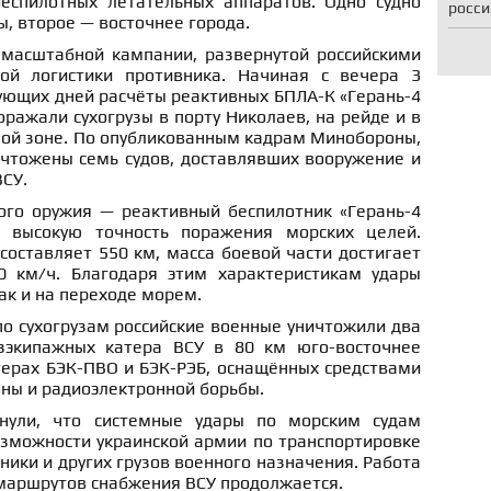
еспилотных летательных аппаратов. Одно судно
росси
, второе — восточнее города.
 масштабной кампании, развернутой российскими
ой логистики противника. Начиная с вечера 3
дующих дней расчёты реактивных БПЛА-К «Герань-4
оражали сухогрузы в порту Николаев, на рейде и в
ой зоне. По опубликованным кадрам Минобороны,
ичтожены семь судов, доставлявших вооружение и
СУ.
го оружия — реактивный беспилотник «Герань-4
 высокую точность поражения морских целей.
составляет 550 км, масса боевой части достигает
0 км/ч. Благодаря этим характеристикам удары
так и на переходе морем.
о сухогрузам российские военные уничтожили два
зэкипажных катера ВСУ в 80 км юго-восточнее
терах БЭК-ПВО и БЭК-РЭБ, оснащённых средствами
ны и радиоэлектронной борьбы.
нули, что системные удары по морским судам
зможности украинской армии по транспортировке
ники и других грузов военного назначения. Работа
маршрутов снабжения ВСУ продолжается.