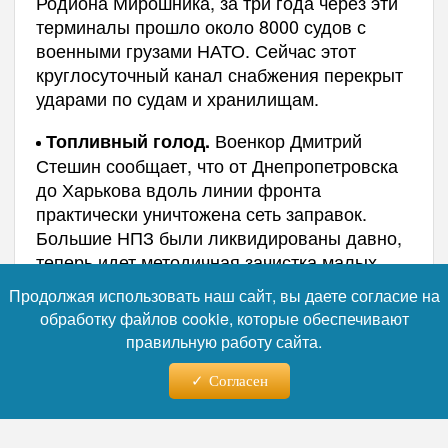
Родиона Мирошника, за три года через эти
терминалы прошло около 8000 судов с
военными грузами НАТО. Сейчас этот
круглосуточный канал снабжения перекрыт
ударами по судам и хранилищам.
Военкор Дмитрий
Топливный голод.
Стешин сообщает, что от Днепропетровска
до Харькова вдоль линии фронта
практически уничтожена сеть заправок.
Большие НПЗ были ликвидированы давно,
теперь идет методичная зачистка малых
складов ГСМ. ВСУ испытывают дефицит
Продолжая использовать наш сайт, вы даете согласие на
топлива и электроэнергии, что критично
обработку файлов cookie, которые обеспечивают
сказывается на работе дроноводов, станций
правильную работу сайта.
РЭБ и зарядных станций.
Согласен
Ситуацию
Логистический тупик.
усугубляет переход ВСУ на стандарты