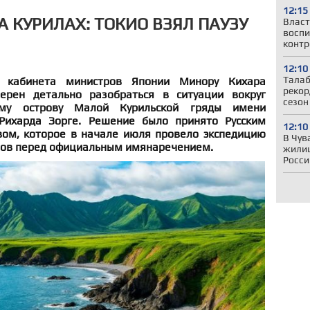
12:15
А КУРИЛАХ: ТОКИО ВЗЯЛ ПАУЗУ
Власт
воспи
контр
12:10
Талаб
ь кабинета министров Японии Минору Кихара
рекор
ерен детально разобраться в ситуации вокруг
сезон
ому острову Малой Курильской гряды имени
 Рихарда Зорге. Решение было принято Русским
12:10
ом, которое в начале июля провело экспедицию
В Чув
вов перед официальным имянаречением.
жили
Росси