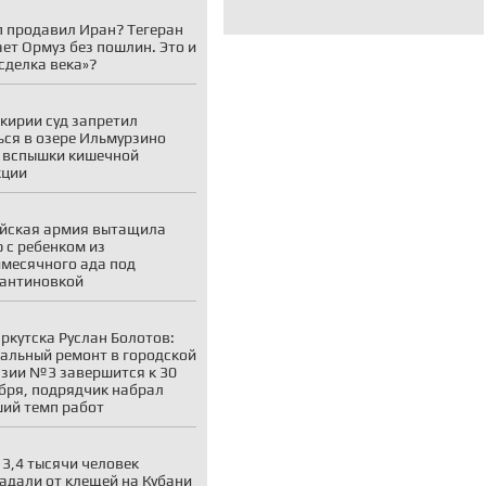
 продавил Иран? Тегеран
ает Ормуз без пошлин. Это и
«сделка века»?
кирии суд запретил
ься в озере Ильмурзино
 вспышки кишечной
кции
йская армия вытащила
 с ребенком из
месячного ада под
антиновкой
ркутска Руслан Болотов:
альный ремонт в городской
зии №3 завершится к 30
бря, подрядчик набрал
ий темп работ
 3,4 тысячи человек
адали от клещей на Кубани