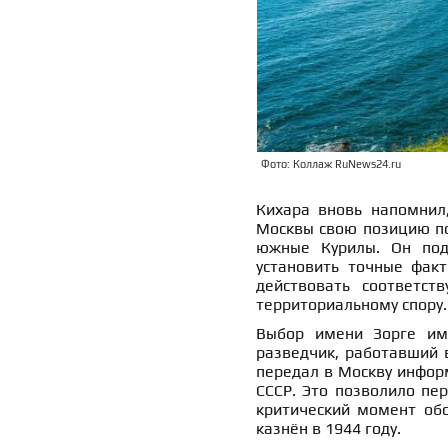
Фото: Коллаж RuNews24.ru
Кихара вновь напомнил,
Москвы свою позицию по
южные Курилы. Он подч
установить точные факт
действовать соответст
территориальному спору.
Выбор имени Зорге име
разведчик, работавший 
передал в Москву информ
СССР. Это позволило пе
критический момент обо
казнён в 1944 году.