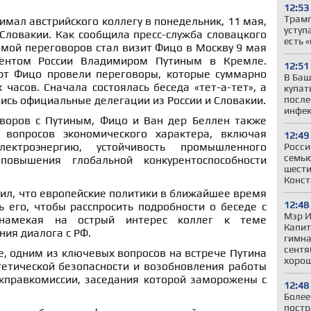
12:53
Трамп
мал австрийского коллегу в понедельник, 11 мая,
уступ
Словакии. Как сообщила пресс-служба словацкого
есть 
мой переговоров стал визит Фицо в Москву 9 мая
дентом России Владимиром Путиным в Кремле.
12:51
рт Фицо провели переговоры, которые суммарно
В Баш
 часов. Сначала состоялась беседа «тет-а-тет», а
купат
ись официальные делегации из России и Словакии.
после
инфе
воров с Путиным, Фицо и Ван дер Беллен также
 вопросов экономического характера, включая
12:49
ктроэнергию, устойчивость промышленного
Росси
семью
повышения глобальной конкурентоспособности
шести
Конст
вил, что европейские политики в ближайшее время
12:48
 его, чтобы расспросить подробности о беседе с
Мэр И
 намекая на острый интерес коллег к теме
Капит
ия диалога с РФ.
гимна
сентя
е, одним из ключевых вопросов на встрече Путина
хорош
гетической безопасности и возобновления работы
жправкомиссии, заседания которой заморожены с
12:48
Более
постр