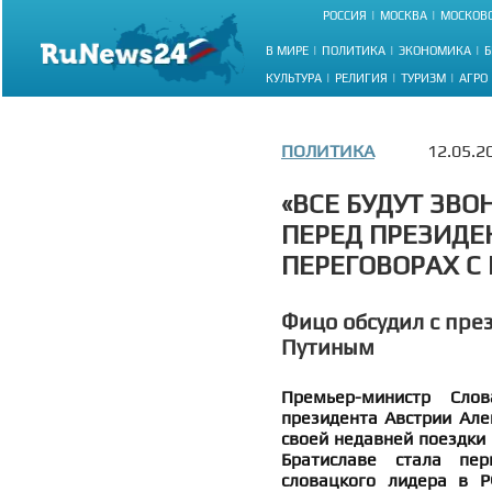
РОССИЯ
МОСКВА
МОСКОВС
В МИРЕ
ПОЛИТИКА
ЭКОНОМИКА
Б
КУЛЬТУРА
РЕЛИГИЯ
ТУРИЗМ
АГРО
ПОЛИТИКА
12.05.2
«ВСЕ БУДУТ ЗВО
ПЕРЕД ПРЕЗИДЕ
ПЕРЕГОВОРАХ С
Фицо обсудил с пре
Путиным
Премьер-министр Сло
президента Австрии Але
своей недавней поездки 
Братиславе стала пе
словацкого лидера в Р