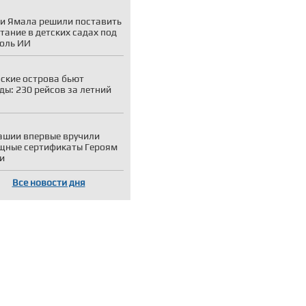
и Ямала решили поставить
тание в детских садах под
оль ИИ
ские острова бьют
ды: 230 рейсов за летний
ашии впервые вручили
щные сертификаты Героям
и
Все новости дня