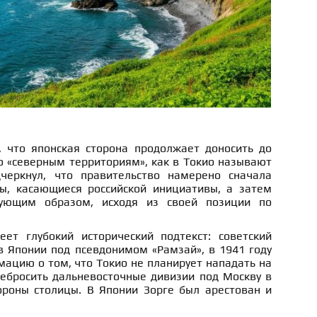
 что японская сторона продолжает доносить до
 «северным территориям», как в Токио называют
еркнул, что правительство намерено сначала
ы, касающиеся российской инициативы, а затем
вующим образом, исходя из своей позиции по
ет глубокий исторический подтекст: советский
в Японии под псевдонимом «Рамзай», в 1941 году
ацию о том, что Токио не планирует нападать на
ребросить дальневосточные дивизии под Москву в
роны столицы. В Японии Зорге был арестован и