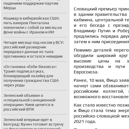
падением поддержки партии
Мерца
Словацкий премьер прини
в здании правительства 
Кошмар в кибервойсках США:
кабмина, центральной те
пять хакеров Пентагона
и его беседа с прези
покончили с собой за месяц на
Владимир Путин и Робе
фоне войны с Ираном и ИИ
продлились порядка двух
затем к ним присоединил
Четыре месяца под носом у ВСУ:
российский разведчик
Помимо деталей перего
передавал данные из тыла
обсудили широкий круг
противника и остался невидим
высокие цены на эле
производства и пути 
«Остановка «бэби-бизнеса»:
Трамп подписал указ,
Евросоюза.
блокирующий лазейку для
Ранее, 10 мая, Фицо зая
получения гражданства США
через роды
начнут сами обзванивать
российским коллегой,
Зеленский объявил о
возможного восстановлен
«специальной санкционной
Как стало известно позж
операции»: Киев целится в
российский ВПК
и Фицо стала тема энер
российско-словацкой ме
Зеленский впервые едет в
2021 года.
Белград: Вучич готовит встречу
на фоне торговых соглашений