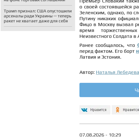
Премьер Словакии также
о своей состоявшейся р
Трамп признал: США опустошили
Зеленским, однако, по с
арсеналы ради Украины — теперь
Путину никаких официал
ракет не хватает даже для себя
Фицо в Москву вызвал ре
время торжественны
Неизвестного Солдата в 
Ранее сообщалось, что
перед фактом. Е
го борт
н
Латвия и Эстония.
Автор:
Наталья Лебедев
Ч
07.08.2026 - 10:29