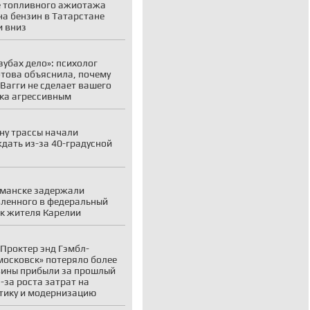
 топливного ажиотажа
на бензин в Татарстане
 вниз
 зубах дело»: психолог
това объяснила, почему
 Вагги не сделает вашего
ка агрессивным
ну трассы начали
дать из-за 40-градусной
манске задержали
ленного в федеральный
к жителя Карелии
Проктер энд Гэмбл-
осковск» потеряло более
ины прибыли за прошлый
з-за роста затрат на
тику и модернизацию