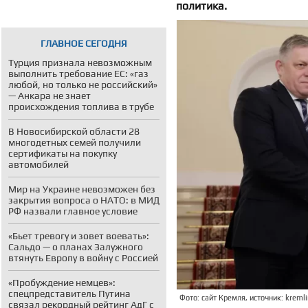
политика.
ГЛАВНОЕ СЕГОДНЯ
Турция признала невозможным
выполнить требование ЕС: «газ
любой, но только не российский»
— Анкара не знает
происхождения топлива в трубе
В Новосибирской области 28
многодетных семей получили
сертификаты на покупку
автомобилей
Мир на Украине невозможен без
закрытия вопроса о НАТО: в МИД
РФ назвали главное условие
«Бьет тревогу и зовет воевать»:
Сальдо — о планах Залужного
втянуть Европу в войну с Россией
«Пробуждение немцев»:
спецпредставитель Путина
Фото: сайт Кремля, источник: kremli
связал рекордный рейтинг АдГ с