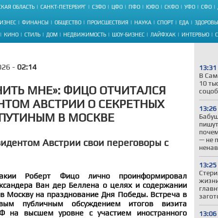
КАЯ ОБЛАСТЬ
САНКТ-ПЕТЕРБУРГ
СЗФО
ЦФО
ПФО
ЮФО
СКФО
УФО
СФО
ИЗНЕС
ФИНАНСЫ
ОБЩЕСТВО
ПРОИСШЕСТВИЯ
НАУКА
СПОРТ
ЕДА
ЗДОРОВЬ
КИНО
СТИЛЬ
ДОМ
НЕДВИЖИМОСТЬ
ШОУ-БИЗНЕС
ЛАЙФХАК
ИНТЕРВЬЮ
026 -
02:14
13:31
В Сам
10 ты
НИТЬ МНЕ»: ФИЦО ОТЧИТАЛСЯ
соцоб
НТОМ АВСТРИИ О СЕКРЕТНЫХ
13:26
 ПУТИНЫМ В МОСКВЕ
Бабуш
пишут
почем
— не 
зидентом Австрии свои переговоры с
ненав
13:25
Стери
вакии Роберт Фицо лично проинформировал
жизни
ксандера Ван дер Беллена о целях и содержании
главн
в Москву на празднование Дня Победы. Встреча в
загот
рвым публичным обсуждением итогов визита
Ф на высшем уровне с участием иностранного
13:06