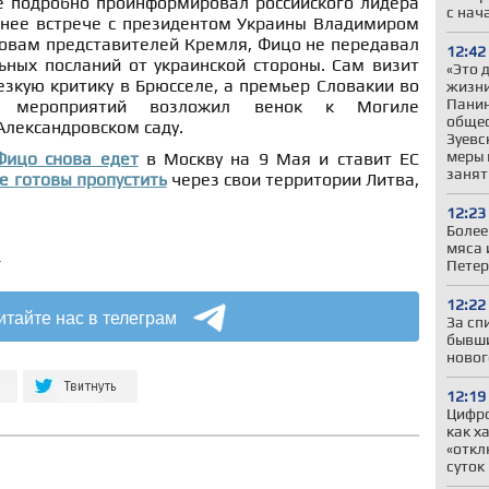
 подробно проинформировал российского лидера
с нач
анее встрече с президентом Украины Владимиром
ловам представителей Кремля, Фицо не передавал
12:42
ьных посланий от украинской стороны. Сам визит
«Это 
зкую критику в Брюсселе, а премьер Словакии во
жизни
Панин
х мероприятий возложил венок к Могиле
общес
Александровском саду.
Зуевс
меры 
Фицо снова едет
в Москву на 9 Мая и ставит ЕС
занят
е готовы пропустить
через свои территории Литва,
12:23
Более
мяса 
а
Петер
12:22
итайте нас в телеграм
За сп
бывши
новог
12:19
Цифр
как х
«откл
суток