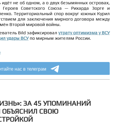
 идёт не об одном, а о двух безымянных островах,
 Героев Советского Союза — Рихарда Зорге и
ленко. Территориальный спор вокруг южных Курил
тствием для заключения мирного договора между
емён Второй мировой войны.
еватель Bild зафиксировал
утрату оптимизма у ВСУ
дил удары ВСУ
по мирным жителям России.
о
итайте нас в телеграм
ЖИЗНЬ»: ЗА 45 УПОМИНАНИЙ
 ОБЪЯСНИЛ СВОЮ
СТРОЙКОЙ