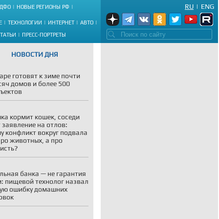
RU
|
ENG
ДФО
НОВЫЕ РЕГИОНЫ РФ
Е
ТЕХНОЛОГИИ
ИНТЕРНЕТ
АВТО
СТАТЬИ
ПРЕСС-ПОРТРЕТЫ
НОВОСТИ ДНЯ
аре готовят к зиме почти
сяч домов и более 500
ъектов
ка кормит кошек, соседи
 заявление на отлов:
у конфликт вокруг подвала
про животных, а про
исть?
льная банка — не гарантия
: пищевой технолог назвал
ую ошибку домашних
овок