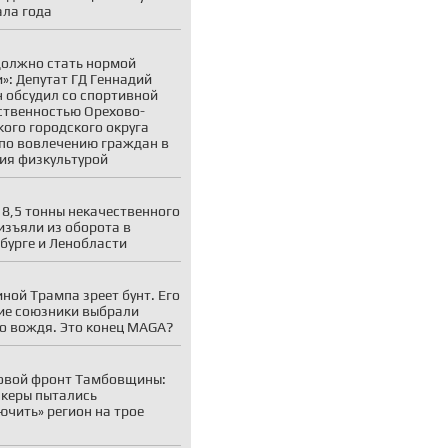
ала года
должно стать нормой
»: Депутат ГД Геннадий
 обсудил со спортивной
твенностью Орехово-
кого городского округа
по вовлечению граждан в
ия физкультурой
 8,5 тонны некачественного
изъяли из оборота в
бурге и Ленобласти
иной Трампа зреет бунт. Его
е союзники выбрали
о вождя. Это конец MAGA?
овой фронт Тамбовщины:
акеры пытались
ючить» регион на трое