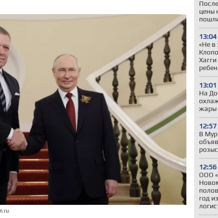
После
цены 
пошли
13:04
«Не в
Клопо
Хагги
ребен
13:01
На До
охлаж
жары
12:57
В Мур
объяв
розыс
12:56
ООО «
Новом
полов
год и
логис
n.ru