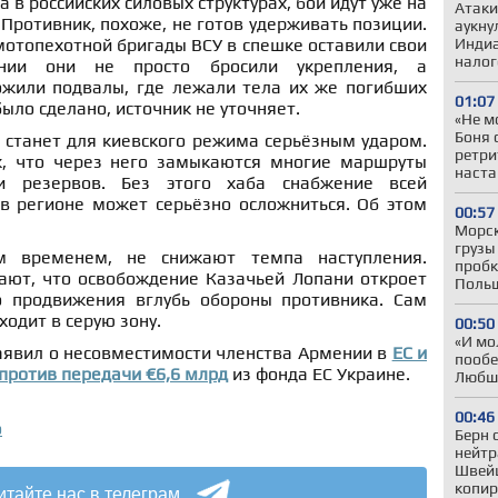
в российских силовых структурах, бои идут уже на
Атаки
 Противник, похоже, не готов удерживать позиции.
аукну
мотопехотной бригады ВСУ в спешке оставили свои
Индиа
налог
ении они не просто бросили укрепления, а
жили подвалы, где лежали тела их же погибших
01:07
ыло сделано, источник не уточняет.
«Не м
Боня 
 станет для киевского режима серьёзным ударом.
ретри
к, что через него замыкаются многие маршруты
наста
и резервов. Без этого хаба снабжение всей
 в регионе может серьёзно осложниться. Об этом
00:57
Морск
грузы
ем временем, не снижают темпа наступления.
пробк
ают, что освобождение Казачьей Лопани откроет
Польш
о продвижения вглубь обороны противника. Сам
ходит в серую зону.
00:50
«И мо
аявил о несовместимости членства Армении в
ЕС и
пообе
против передачи €6,6 млрд
из фонда ЕС Украине.
Любши
00:46
о
Берн 
нейтр
Швей
копир
итайте нас в телеграм