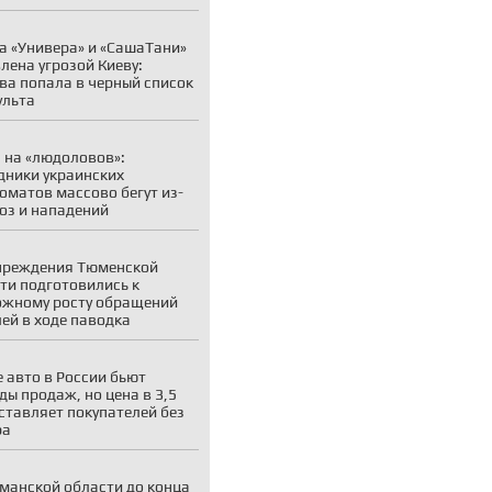
а «Универа» и «СашаТани»
лена угрозой Киеву:
ва попала в черный список
ульта
 на «людоловов»:
дники украинских
оматов массово бегут из-
роз и нападений
чреждения Тюменской
ти подготовились к
жному росту обращений
ей в ходе паводка
 авто в России бьют
ды продаж, но цена в 3,5
ставляет покупателей без
ра
манской области до конца