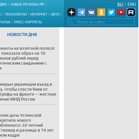
RU
|
ENG
ДФО
НОВЫЕ РЕГИОНЫ РФ
Е
ТЕХНОЛОГИИ
ИНТЕРНЕТ
АВТО
СТАТЬИ
ПРЕСС-ПОРТРЕТЫ
НОВОСТИ ДНЯ
ианты на взлетной полосе:
 показала образ на 10
онов рублей перед
тическим свиданием с
м
рекрыл украинцам въезд в
у, чтобы спасти Киев от
трофы на фронте — жесткое
ение МИД России
тняя дочь Успенской
кретила нового
бленного: 22-летний
ствовед и разница в 14 лет
ном кадре