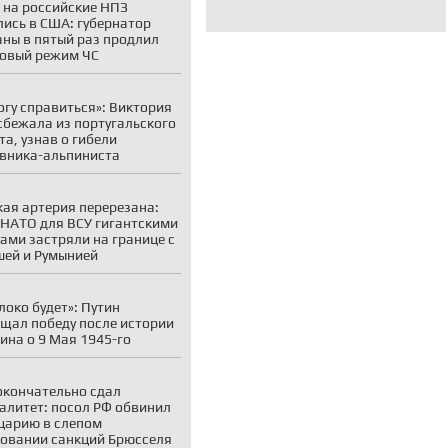
 на российские НПЗ
лись в США: губернатор
ны в пятый раз продлил
овый режим ЧС
огу справиться»: Виктория
сбежала из португальского
та, узнав о гибели
вника-альпиниста
ая артерия перерезана:
 НАТО для ВСУ гигантскими
ами застряли на границе с
ей и Румынией
локо будет»: Путин
щал победу после истории
на о 9 Мая 1945-го
окончательно сдал
алитет: посол РФ обвинил
царию в слепом
овании санкций Брюсселя