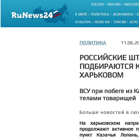
РОССИЯ
МОСКВА
МОСКОВС
В МИРЕ
ПОЛИТИКА
ЭКОНОМИКА
Б
КУЛЬТУРА
РЕЛИГИЯ
ТУРИЗМ
АГРО
ПОЛИТИКА
11.06.2
РОССИЙСКИЕ Ш
ПОДБИРАЮТСЯ К
ХАРЬКОВОМ
ВСУ при побеге из 
телами товарищей
Больше новостей в сю
На харьковском напра
продолжают активное п
пункт Казачья Лопань,