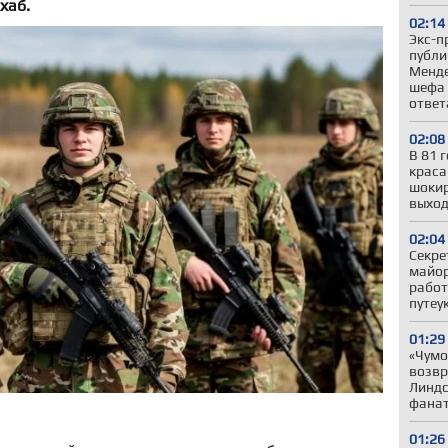
хаб.
02:14
Экс-п
публи
Менде
шефа 
ответ
02:08
В 81 
краса
шокир
выход
02:04
Секре
майор
работ
путеу
01:29
«Чумо
возвр
Линдс
фанат
01:26