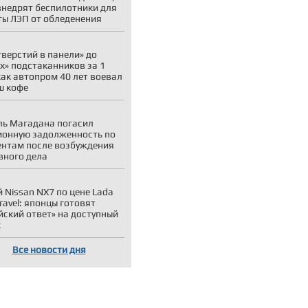
внедрят беспилотники для
ы ЛЭП от обледенения
тверстий в панели» до
х» подстаканников за 1
как автопром 40 лет воевал
ш кофе
ь Магадана погасил
онную задолженность по
нтам после возбуждения
вного дела
 Nissan NX7 по цене Lada
Travel: японцы готовят
йский ответ» на доступный
к
Все новости дня