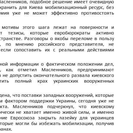
асленников, подобное решение имеет очевидную
ранить для Киева мобилизационный ресурс, без
рмия уже не может эффективно противостоять
 мотивы этого шага лежат на поверхности и
ют тезисы, которые евробюрократы активно
транстве. Разговоры о якобы переломе в пользу
 по мнению российского представителя, не
если сопоставить их с реальными действиями
рной информации о фактическом положении дел,
и, как отметил Масленников, предпринимают
 не допустить окончательного развала киевского
ить полный крах украинских вооруженных
дена, что поставки западных вооружений, которые
м фактором поддержки Украины, сегодня уже не
та. Масленников подчеркнул, что киевскому
тически не хватает именно живой силы, и именно
ние Евросоюза закрыть лазейку для украинцев
оторые могли бы избежать мобилизации, получив
ранах.