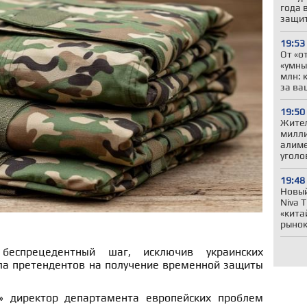
года 
защит
19:53
От «о
«умны
млн: 
за ва
19:50
Жител
милли
алиме
уголо
19:48
Новый
Niva 
«кита
рыно
еспрецедентный шаг, исключив украинских
ла претендентов на получение временной защиты
» директор департамента европейских проблем