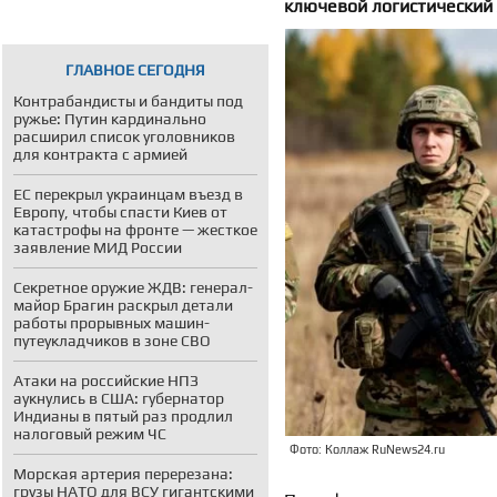
ключевой логистический 
ГЛАВНОЕ СЕГОДНЯ
Контрабандисты и бандиты под
ружье: Путин кардинально
расширил список уголовников
для контракта с армией
ЕС перекрыл украинцам въезд в
Европу, чтобы спасти Киев от
катастрофы на фронте — жесткое
заявление МИД России
Секретное оружие ЖДВ: генерал-
майор Брагин раскрыл детали
работы прорывных машин-
путеукладчиков в зоне СВО
Атаки на российские НПЗ
аукнулись в США: губернатор
Индианы в пятый раз продлил
налоговый режим ЧС
Фото: Коллаж RuNews24.ru
Морская артерия перерезана:
грузы НАТО для ВСУ гигантскими