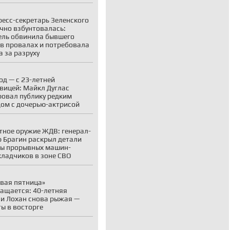
ресс-секретарь Зеленского
чно взбунтовалась:
ль обвинила бывшего
в провалах и потребовала
а за разруху
год — с 23-летней
вицей: Майкл Дуглас
овал публику редким
ом с дочерью-актрисой
тное оружие ЖДВ: генерал-
 Брагин раскрыл детали
ы прорывных машин-
кладчиков в зоне СВО
вая пятница»
ащается: 40-летняя
и Лохан снова рыжая —
ы в восторге