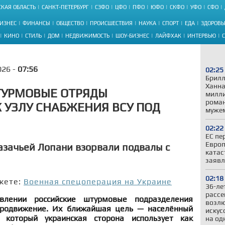
КАЯ ОБЛАСТЬ
САНКТ-ПЕТЕРБУРГ
СЗФО
ЦФО
ПФО
ЮФО
СКФО
УФО
СФО
ИЗНЕС
ФИНАНСЫ
ОБЩЕСТВО
ПРОИСШЕСТВИЯ
НАУКА
СПОРТ
ЕДА
ЗДОРОВЬ
КИНО
СТИЛЬ
ДОМ
НЕДВИЖИМОСТЬ
ШОУ-БИЗНЕС
ЛАЙФХАК
ИНТЕРВЬЮ
026 -
07:56
02:25
Брилл
Ханна
ТУРМОВЫЕ ОТРЯДЫ
милли
роман
 УЗЛУ СНАБЖЕНИЯ ВСУ ПОД
муже
02:22
ЕС пе
Европ
Казачьей Лопани взорвали подвалы с
катас
заявл
02:18
жете:
Военная спецоперация на Украине
36-ле
рассе
влении российские штурмовые подразделения
возлю
родвижение. Их ближайшая цель — населённый
искус
 который украинская сторона использует как
на од