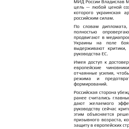
МИД России Владислав М
цель — любой ценой сох
которого украинская а
российским силам.
По словам дипломата,
полностью опроверга
продвигают в медиапрос
Украины на поле боя,
выдерживают критики, 
руководства ЕС.
Имея доступ к достове
европейские чиновник
отчаянные усилия, чтобы
режима и предотврат
формирований.
Российская сторона убеж
ранее считались главны
дают желаемого эффек
руководству сейчас кри
этим объясняется реше
призывного возраста, к
защиту в европейских ст