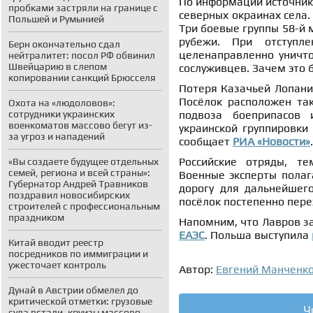
По информации источника 
пробками застряли на границе с
северных окраинах села.
Польшей и Румынией
Три боевые группы 58-й 
рубежи. При отступл
Берн окончательно сдал
целенаправленно уничто
нейтралитет: посол РФ обвинил
Швейцарию в слепом
сослуживцев. Зачем это б
копировании санкций Брюсселя
Потеря Казачьей Лопани
Посёлок расположен та
Охота на «людоловов»:
подвоза боеприпасов 
сотрудники украинских
военкоматов массово бегут из-
украинской группировки
за угроз и нападений
сообщает
РИА «Новости»
.
Российские отряды, т
«Вы создаете будущее отдельных
семей, региона и всей страны»:
Военные эксперты полаг
Губернатор Андрей Травников
дорогу для дальнейшег
поздравил новосибирских
посёлок постепенно пере
строителей с профессиональным
праздником
Напомним, что Лавров з
ЕАЭС
. Польша выступила
Китай вводит реестр
посредников по иммиграции и
ужесточает контроль
Автор:
Евгений Манченк
Дунай в Австрии обмелел до
критической отметки: грузовые
Ч
суда встали, круизы массово