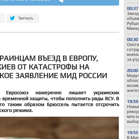
00:37
Звезд
объяв
Рубцо
Минк
00:30
Охота
сотру
военк
КРАИНЦАМ ВЪЕЗД В ЕВРОПУ,
за уг
КИЕВ ОТ КАТАСТРОФЫ НА
20:00
КОЕ ЗАЯВЛЕНИЕ МИД РОССИИ
Меду
облас
возмо
жител
о Евросоюз намеренно лишает украинских
 временной защиты, чтобы пополнить ряды ВСУ. В
19:59
то таким образом Брюссель пытается отсрочить
Новые
ского режима.
рекор
млн о
выбо
19:55
В Мур