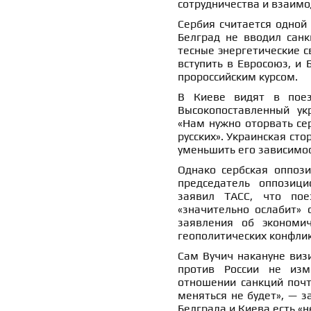
сотрудничества и взаимо
Сербия считается одной
Белград не вводил санк
тесные энергетические с
вступить в Евросоюз, и
пророссийским курсом.
В Киеве видят в поез
Высокопоставленный ук
«Нам нужно оторвать сер
русских». Украинская сто
уменьшить его зависимос
Однако сербская оппоз
председатель оппозици
заявил ТАСС, что пое
«значительно ослабит» 
заявления об экономич
геополитических конфлик
Сам Вучич накануне виз
против России не изм
отношении санкций почт
меняться не будет», — з
Белграда и Киева есть «