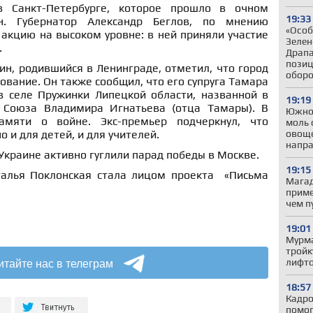
в Санкт-Петербурге, которое прошло в очном
19:33
. Губернатор Александр Беглов, по мнению
«Особ
акцию на высоком уровне: в ней приняли участие
Зелен
.
Драпа
позиц
н, родившийся в Ленинграде, отметил, что город
обор
ование. Он также сообщил, что его супруга Тамара
в селе Пружинки Липецкой области, названной в
19:19
о Союза Владимира Игнатьева (отца Тамары). В
Южно
мяти о войне. Экс-премьер подчеркнул, что
моль 
овоще
 и для детей, и для учителей.
напр
в Украине активно гуглили парад победы в Москве.
19:15
талья Поклонская стала лицом проекта «Письма
Магад
приме
чем п
19:01
Мурма
тройк
итайте нас в телеграм
лифто
18:57
Кадро
помог