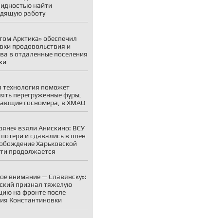
идностью найти
дящую работу
том Арктика» обеспечил
вки продовольствия и
ва в отдаленные поселения
ки
 технология поможет
ять перегруженные фуры,
ающие госномера, в ХМАО
ряне» взяли Анискино: ВСУ
 потери и сдавались в плен
обождение Харьковской
ти продолжается
ое внимание — Славянску»:
ский признал тяжелую
цию на фронте после
ия Константиновки