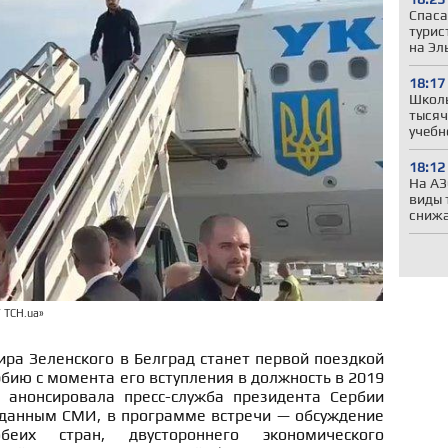
Спаса
турис
на Эл
18:17
Школы
тысяч
учебн
18:12
На АЗ
виды 
сниж
 ТСН.ua»
ра Зеленского в Белград станет первой поездкой
рбию с момента его вступления в должность в 2019
 анонсировала пресс-служба президента Сербии
 данным СМИ, в программе встречи — обсуждение
беих стран, двустороннего экономического