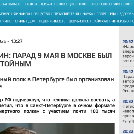
КАЯ ОБЛАСТЬ
САНКТ-ПЕТЕРБУРГ
СЗФО
ЦФО
ПФО
ЮФО
СКФО
УФО
СФО
ИЗНЕС
ФИНАНСЫ
ОБЩЕСТВО
ПРОИСШЕСТВИЯ
НАУКА
СПОРТ
ЕДА
ЗДОРОВЬ
КИНО
СТИЛЬ
ДОМ
НЕДВИЖИМОСТЬ
ШОУ-БИЗНЕС
ЛАЙФХАК
ИНТЕРВЬЮ
026 -
13:27
20:52
«Наро
вперв
ИН: ПАРАД 9 МАЯ В МОСКВЕ БЫЛ
верси
вот п
СТОЙНЫМ
20:42
Парад
ный полк в Петербурге был организован
автор
е
прода
Renau
 РФ подчеркнул, что техника должна воевать, а
20:32
метил, что в Санкт-Петербурге в очном формате
Фетис
мертного полка» с участием почти 100 тысяч
недоп
призв
кулуа
20:22