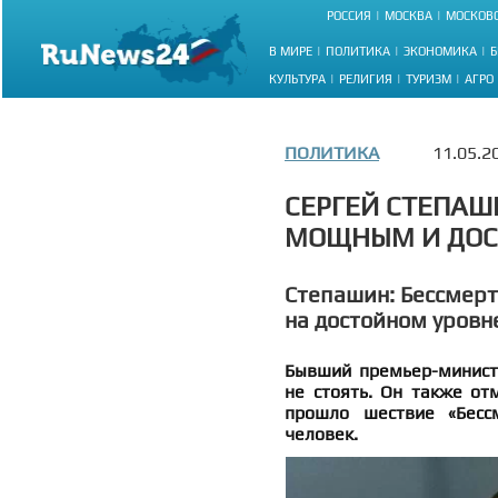
РОССИЯ
МОСКВА
МОСКОВС
В МИРЕ
ПОЛИТИКА
ЭКОНОМИКА
Б
КУЛЬТУРА
РЕЛИГИЯ
ТУРИЗМ
АГРО
ПОЛИТИКА
11.05.2
СЕРГЕЙ СТЕПАШ
МОЩНЫМ И ДО
Степашин: Бессмерт
на достойном уровн
Бывший премьер-министр
не стоять. Он также от
прошло шествие «Бесс
человек.