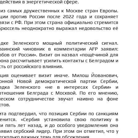
действия в энергетической сфере.
 из самых дружественных к Москве стран Европы.
ции против России после 2022 года и сохраняет
вязи с РФ. При этом страна официально стремится
 Брюссель неоднократно выражал недовольство её
дке Зеленского мощный политический сигнал.
раинский чиновник в комментарии AFP заявил:
бов от России». Визит он назвал «пощёчиной для
рона рассчитывает усилить контакты с Белградом и
ть от российского влияния.
иция оценивает визит иначе. Милош Йованович,
онной Новой демократической партии Сербии,
здка Зеленского «не в интересах Сербии» и
отношения Белграда с Москвой. По его мнению,
еском сотрудничестве звучат наивно на фоне
тов.
ита подтвердил, что позиция Сербии по санкциям
енится. «Сербия установила свою политику в
и пять лет назад, и до особого уведомления она
аявил сербский лидер. При этом он отметил, что у
несколько важных тем» для обсуждения.