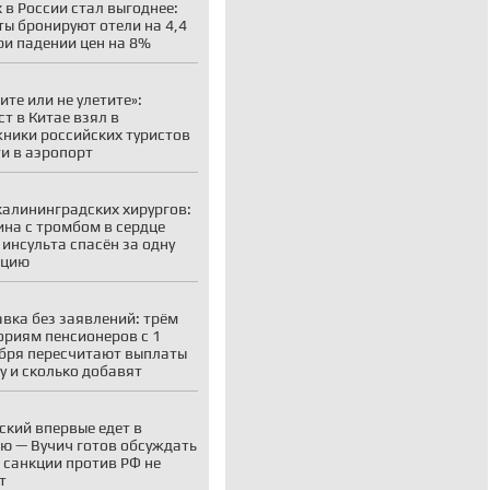
 в России стал выгоднее:
ты бронируют отели на 4,4
ри падении цен на 8%
ите или не улетите»:
ст в Китае взял в
ники российских туристов
ти в аэропорт
калининградских хирургов:
на с тромбом в сердце
 инсульта спасён за одну
ацию
вка без заявлений: трём
ориям пенсионеров с 1
бря пересчитают выплаты
у и сколько добавят
ский впервые едет в
ю — Вучич готов обсуждать
о санкции против РФ не
т