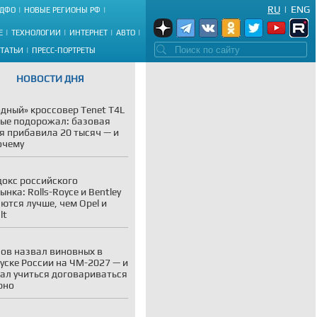
RU
|
ENG
ДФО
НОВЫЕ РЕГИОНЫ РФ
Е
ТЕХНОЛОГИИ
ИНТЕРНЕТ
АВТО
СТАТЬИ
ПРЕСС-ПОРТРЕТЫ
НОВОСТИ ДНЯ
дный» кроссовер Tenet T4L
ые подорожал: базовая
я прибавила 20 тысяч — и
очему
окс российского
ынка: Rolls-Royce и Bentley
ются лучше, чем Opel и
lt
ов назвал виновных в
уске России на ЧМ-2027 — и
ал учиться договариваться
рно