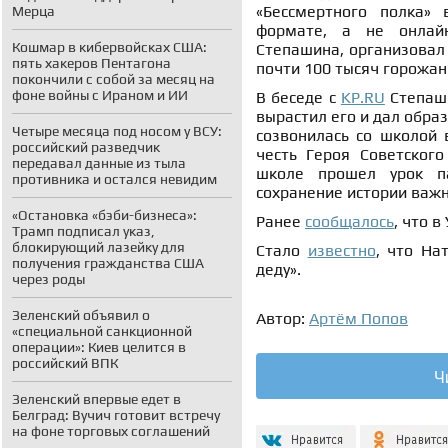
«Бессмертного полка» 
Мерца
формате, а не онлайн
Кошмар в кибервойсках США:
Степашина, организовал 
пять хакеров Пентагона
почти 100 тысяч горожан
покончили с собой за месяц на
фоне войны с Ираном и ИИ
В беседе с
KP.RU
Степаши
вырастил его и дал образ
Четыре месяца под носом у ВСУ:
созвонилась со школой 
российский разведчик
честь Героя Советског
передавал данные из тыла
школе прошел урок па
противника и остался невидим
сохранение истории важно
«Остановка «бэби-бизнеса»:
Ранее
сообщалось
, что 
Трамп подписал указ,
блокирующий лазейку для
Стало
известно
, что На
получения гражданства США
деду».
через роды
Зеленский объявил о
Автор:
Артём Попов
«специальной санкционной
операции»: Киев целится в
российский ВПК
Ч
Зеленский впервые едет в
Белград: Вучич готовит встречу
на фоне торговых соглашений