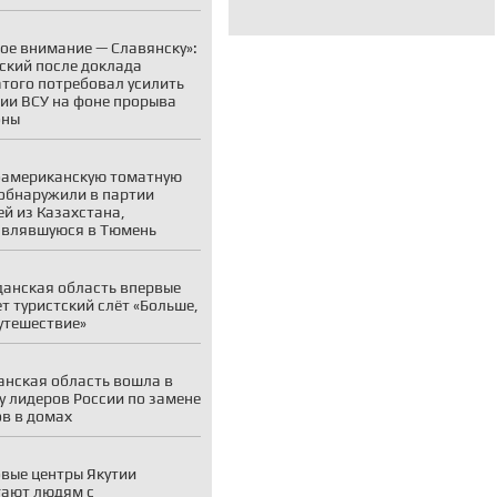
ое внимание — Славянску»:
ский после доклада
того потребовал усилить
ии ВСУ на фоне прорыва
оны
американскую томатную
обнаружили в партии
й из Казахстана,
авлявшуюся в Тюмень
анская область впервые
т туристский слёт «Больше,
утешествие»
нская область вошла в
у лидеров России по замене
в в домах
вые центры Якутии
ают людям с