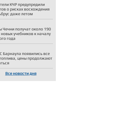
тели КЧР предупредили
тов о рисках восхождения
ьбрус даже летом
 Чечни получат около 190
 новых учебников к началу
ого года
С Барнаула появились все
топлива, цены продолжают
аться
Все новости дня