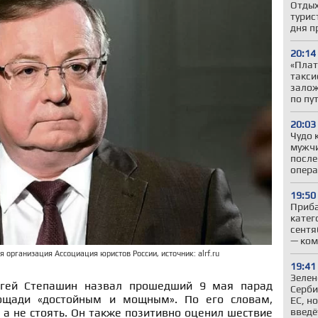
Отдых
турис
дня п
20:14
«Плат
такси
залож
по пу
20:03
Чудо 
мужчи
после
опер
19:50
Приба
катег
сентя
— ком
 организация Ассоциация юристов России, источник: alrf.ru
19:41
Зелен
ргей Степашин назвал прошедший 9 мая парад
Серби
ощади «достойным и мощным». По его словам,
ЕС, н
введё
 а не стоять. Он также позитивно оценил шествие