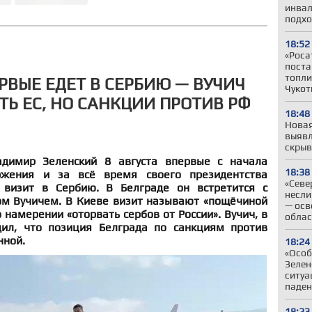
инвал
подхо
18:52
«Роса
поста
топли
РВЫЕ ЕДЕТ В СЕРБИЮ — ВУЧИЧ
Чукот
ТЬ ЕС, НО САНКЦИИ ПРОТИВ РФ
18:48
Новая
выявл
скрыв
димир Зеленский 8 августа впервые с начала
18:38
ржения и за всё время своего президентства
«Севе
визит в Сербию. В Белграде он встретится с
несли
м Вучичем. В Киеве визит называют «пощёчиной
— осв
 намерении «оторвать сербов от России». Вучич, в
облас
дил, что позиция Белграда по санкциям против
нной.
18:24
«Особ
Зелен
ситуа
паден
18:23