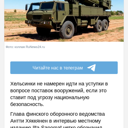
Фото: коллаж RuNews24.ru
Читайте нас в телеграм
Хельсинки не намерен идти на уступки в
вопросе поставок вооружений, если это
ставит под угрозу национальную
безопасность.
Глава финского оборонного ведомства
Антти Хяккянен в интервью местному
изданию Ilta-Sanomat четко обозначил