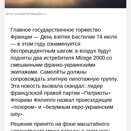
Фото: коллаж RuNews24.ru
Главное государственное торжество
Франции — День взятия Бастилии 14 июля
— в этом году ознаменуется
беспрецедентным шагом: в воздух будут
подняты два истребителя Mirage 2000 со
смешанными франко-украинскими
экипажами. Самолёты должны
сопровождать элитную пилотажную группу.
Эта новость вызвала скандал: лидер
французской правой партии «Патриоты»
Флориан Филиппо назвал происходящее
«позором» и «безумным евро-украинским
шоу».
Решение принято на фоне масштабного
наращивания мощи парада: в этом году