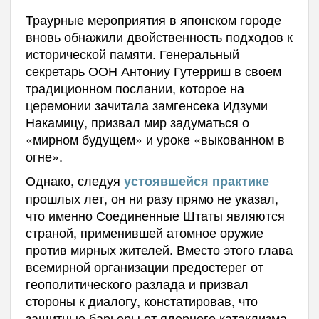
Траурные мероприятия в японском городе
вновь обнажили двойственность подходов к
исторической памяти. Генеральный
секретарь ООН Антониу Гутерриш в своем
традиционном послании, которое на
церемонии зачитала замгенсека Идзуми
Накамицу, призвал мир задуматься о
«мирном будущем» и уроке «выкованном в
огне».
Однако, следуя
устоявшейся практике
прошлых лет, он ни разу прямо не указал,
что именно Соединенные Штаты являются
страной, применившей атомное оружие
против мирных жителей. Вместо этого глава
всемирной организации предостерег от
геополитического разлада и призвал
стороны к диалогу, констатировав, что
защитные барьеры от ядерного катаклизма