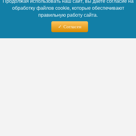
Продолжая использовать наш сайт, вы даете согласие на
обработку файлов cookie, которые обеспечивают
правильную работу сайта.
Согласен
Фото: Коллаж RuNews24.ru
Читайте нас в телеграм
«Осторожный оптимизм начала лета
в значительной степени испарился с
украинской стороны», — написал он в