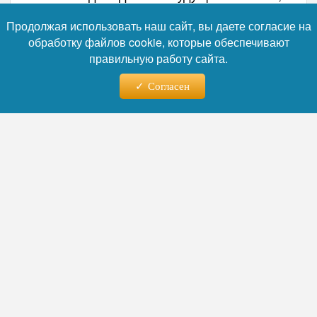
где ей не придется бояться говорить на
Продолжая использовать наш сайт, вы даете согласие на
родном языке.
обработку файлов cookie, которые обеспечивают
правильную работу сайта.
Автор:
Наталья Никифорова
Согласен
Читайте нас в телеграм
07.08.2026 - 09:54
ВС РФ поразили три сухогруза
в Черном море