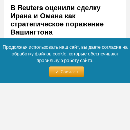
В Reuters оценили сделку
Ирана и Омана как
стратегическое поражение
Вашингтона
По условиям предварительных
Продолжая использовать наш сайт, вы даете согласие на
договоренностей между Тегераном и
обработку файлов cookie, которые обеспечивают
Маскатом, контроль над судами, входящими
правильную работу сайта.
в Персидский залив через Ормузский
пролив, фактически переходит к Ирану. Об
Согласен
этом сообщает агентство Reuters со
ссылкой на высокопоставленного иранского
чиновника и двух региональных
дипломатов.