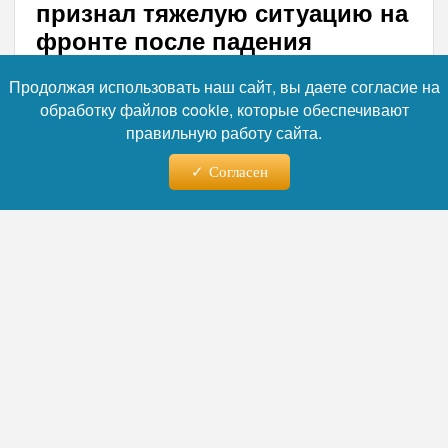
признал тяжелую ситуацию на
фронте после падения
Константиновки
Продолжая использовать наш сайт, вы даете согласие на
Президент Украины Владимир Зеленский
обработку файлов cookie, которые обеспечивают
правильную работу сайта.
после совещания с главнокомандующим
ВСУ Михаилом Драпатым заявил, что
Согласен
украинские подразделения испытывают
серьёзные трудности в районе города
Славянск. По его словам, это направление
остро нуждается в подкреплении.
Наступление российских войск смещается в
сторону Славянско-Краматорской
агломерации после установления контроля
над Константиновкой в начале июля.