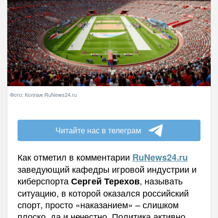
Фото: Коллаж RuNews24.ru
Читайте нас в телеграм
Как отметил в комментарии
RuNews
24.
ru
заведующий кафедры игровой индустрии и
киберспорта
, называть
Сергей Терехов
ситуацию, в которой оказался российский
спорт, просто «наказанием» – слишком
плоско, да и нечестно. Политика активно