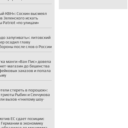
ый КВН»: Соскин высмеял
в Зеленского искать
ы Patriot «по улицам»
адо запугивать»: литовский
ер осадил главу
ороны после слов о России
ка манги «Ван Пис» довела
нет-магазин до бешенства
фейковых заказов и попала
ьму
отели стереть в порошок»:
атриоты Рыбин и Сенчукова
ли вызов «гнилому шоу-
отив ЕС сдает позиции:
 Германии в экономику
 обвалился до минимума