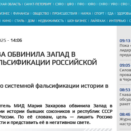
КАЯ ОБЛАСТЬ
САНКТ-ПЕТЕРБУРГ
СЗФО
ЦФО
ПФО
ЮФО
СКФО
УФО
СФО
ИЗНЕС
ФИНАНСЫ
ОБЩЕСТВО
ПРОИСШЕСТВИЯ
НАУКА
СПОРТ
ЕДА
ЗДОРОВЬ
КИНО
СТИЛЬ
ДОМ
НЕДВИЖИМОСТЬ
ШОУ-БИЗНЕС
ЛАЙФХАК
ИНТЕРВЬЮ
025 -
14:06
09:13
Пока 
лидер
А ОБВИНИЛА ЗАПАД В
преда
ЛЬСИФИКАЦИИ РОССИЙСКОЙ
09:05
Силов
прова
в Чер
о системной фальсификации истории в
08:53
Глава
обсуд
ракет
итель МИД Мария Захарова обвинила Запад в
ии истории бывших союзников и республик СССР
08:46
России. По её словам, цель — лишить Россию
Журна
ти и представить её в негативном свете.
настр