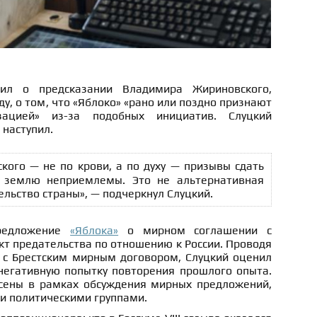
ил о предсказании Владимира Жириновского,
у, о том, что «Яблоко» «рано или поздно признают
зацией» из-за подобных инициатив. Слуцкий
 наступил.
ского — не по крови, а по духу — призывы сдать
 землю неприемлемы. Это не альтернативная
ельство страны», — подчеркнул Слуцкий.
предложение
«Яблока»
о мирном соглашении с
т предательства по отношению к России. Проводя
 с Брестским мирным договором, Слуцкий оценил
негативную попытку повторения прошлого опыта.
сены в рамках обсуждения мирных предложений,
 политическими группами.