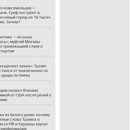
о комсомольцев —
анк. Греф построит в
и новый город на 16 тысяч
ек. Зачем?
литика — не наша
ась»: муфтий Москвы
л провокацией слухи о
 партии
разделяет океан»: Трамп
стился от вовлеченности
 удары по Киеву
дев назвал Японию
имой от США после речей о
симе
ка из Белого дома: почему
пные слова Трампа о
ессе РФ и Украины звучат
езинформация