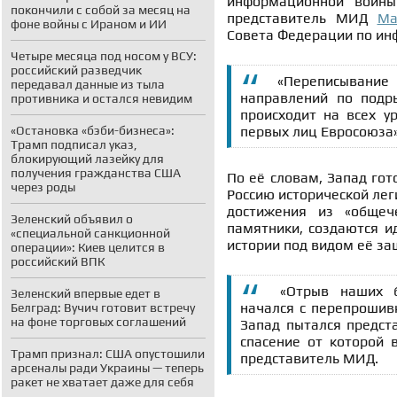
информационной войны
покончили с собой за месяц на
представитель МИД
Ма
фоне войны с Ираном и ИИ
Совета Федерации по ин
Четыре месяца под носом у ВСУ:
российский разведчик
«Переписывание 
передавал данные из тыла
направлений по подр
противника и остался невидим
происходит на всех 
«Остановка «бэби-бизнеса»:
первых лиц Евросоюза»
Трамп подписал указ,
блокирующий лазейку для
получения гражданства США
По её словам, Запад гот
через роды
Россию исторической лег
достижения из «общече
Зеленский объявил о
памятники, создаются и
«специальной санкционной
истории под видом её за
операции»: Киев целится в
российский ВПК
«Отрыв наших 
Зеленский впервые едет в
начался с перепрошив
Белград: Вучич готовит встречу
на фоне торговых соглашений
Запад пытался предст
спасение от которой
Трамп признал: США опустошили
представитель МИД.
арсеналы ради Украины — теперь
ракет не хватает даже для себя