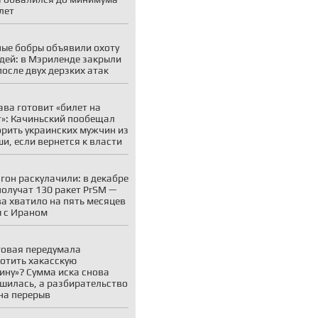
 лет
ые бобры объявили охоту
дей: в Мэриленде закрыли
после двух дерзких атак
ва готовит «билет на
»: Качиньский пообещал
рить украинских мужчин из
и, если вернется к власти
гон раскулачили: в декабре
олучат 130 ракет PrSM —
ва хватило на пять месяцев
 с Ираном
овая передумала
отить хакасскую
ину»? Сумма иска снова
шилась, а разбирательство
на перерыв