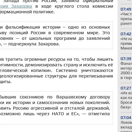
 Запада против России, заявила официальный
рия Захарова
в ходе круглого стола комиссии
07:49
формационной политике.
«Чист
призы
ракет
и фальсификация истории – одно из основных
ыву позиций России в современном мире. Это
07:42
уровнях — от школьных программ до заявлений
«Не н
премь
, — подчеркнула Захарова.
Миноб
07:39
ов тратить огромные ресурсы на то, чтобы лишить
Фанат
итимности, демонизировать страну и исключить её
интер
ловеческой копилки». Системно уничтожаются
2000 
деологизированные структуры для переписывания
в тюр
щиты.
07:27
«Их х
бывших союзников по Варшавскому договору
как п
ки их истории и самосознания новых поколений.
броси
бизу»
авить Россию агрессивной и отсталой державой,
 возможно лишь через НАТО и ЕС», — отметила
07:04
Локом
вклад
союза