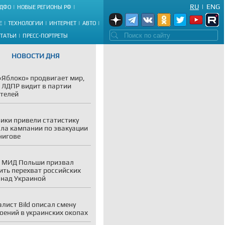
RU
|
ENG
ДФО
НОВЫЕ РЕГИОНЫ РФ
Е
ТЕХНОЛОГИИ
ИНТЕРНЕТ
АВТО
СТАТЬИ
ПРЕСС-ПОРТРЕТЫ
НОВОСТИ ДНЯ
«Яблоко» продвигает мир,
 ЛДПР видит в партии
телей
ики привели статистику
ла кампании по эвакуации
нигове
 МИД Польши призвал
ить перехват российских
 над Украиной
лист Bild описал смену
оений в украинских окопах