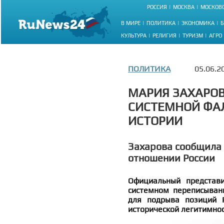
РОССИЯ
МОСКВА
МОСКОВС
В МИРЕ
ПОЛИТИКА
ЭКОНОМИКА
Б
КУЛЬТУРА
РЕЛИГИЯ
ТУРИЗМ
АГРО
ПОЛИТИКА
05.06.2
МАРИЯ ЗАХАРОВ
СИСТЕМНОЙ ФА
ИСТОРИИ
Захарова сообщила 
отношении России
Официальный представ
системном переписыван
для подрыва позиций 
исторической легитимнос