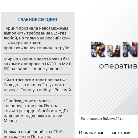
ГЛАВНОЕ СЕГОДНЯ
Турция признала невозможным
выполнить требование ЕС: «газ
любой, но только не российский»
— Анкара не знает
происхождения топлива в трубе
Мир на Украине невозможен без
закрытия вопроса о НАТО: в МИД
РФ назвали главное условие
«Бьет тревогу и зовет воевать»:
Сальдо — о планах Залужного
втянуть Европу в войну с Россией
«Пробуждение немцев»:
спецпредставитель Путина
связал рекордный рейтинг АдГ с
падением поддержки партии
Фото: коллаж RuNews24.ru
Мерца
Кошмар в кибервойсках США:
Искажение истории 
пять хакеров Пентагона