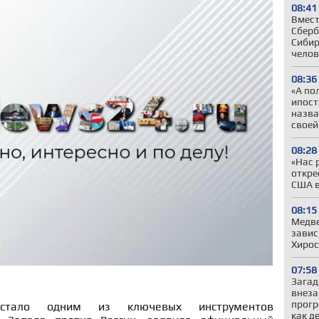
08:41
Вмест
Сберб
Сибир
челов
08:36
«А по
ипост
назва
своей
08:28
«Нас 
откре
США в
08:15
Медве
завис
Хиро
07:58
Загад
внеза
прогр
стало одним из ключевых инструментов
как д