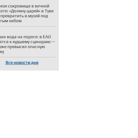
кое сокровище в вечной
оте: «Долину царей» в Туве
 превратить в музей под
тым небом
ая вода на пороге: в ЕАО
ятся к худшему сценарию —
уже превысил опасную
ку
Все новости дня