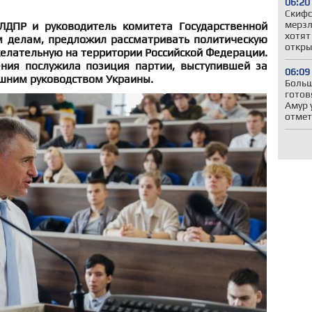
06:20
Скифс
мерзл
ЛДПР и руководитель комитета Государственной
хотят
 делам, предложил рассматривать политическую
откры
елательную на территории Российской Федерации.
ния послужила позиция партии, выступившей за
06:09
шним руководством Украины.
Больш
готов
Амур 
отмет