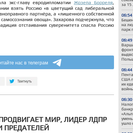
ала экс-главу евродипломатии
Жозепа Борреля
,
за 15
нии взять Россию «в цветущий сад либеральной
авноправного партнёра, а «лишенного собственной
06:54
 самосознания овоща». Захарова подчеркнула, что
Бешен
на лю
адиция отстаивания суверенитета спасла Россию
парк 
06:49
Варша
фронт
выдво
Польш
итайте нас в телеграм
06:44
Пента
США п
их ед
войны
06:30
Налог
банкр
«Альп
 ПРОДВИГАЕТ МИР, ЛИДЕР ЛДПР
умень
ушло 
И ПРЕДАТЕЛЕЙ