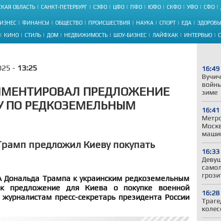
КАЯ ОБЛАСТЬ
САНКТ-ПЕТЕРБУРГ
СЗФО
ЦФО
ПФО
ЮФО
СКФО
УФО
СФО
ИЗНЕС
ФИНАНСЫ
ОБЩЕСТВО
ПРОИСШЕСТВИЯ
НАУКА
СПОРТ
ЕДА
ЗДОРОВЬ
КИНО
СТИЛЬ
ДОМ
НЕДВИЖИМОСТЬ
ШОУ-БИЗНЕС
ЛАЙФХАК
ИНТЕРВЬЮ
025 -
13:25
16:49
Вучич
войны
ММЕНТИРОВАЛ ПРЕДЛОЖЕНИЕ
зиме
У ПО РЕДКОЗЕМЕЛЬНЫМ
16:41
Метро
Моск
машин
 Трамп предложил Киеву покупать
16:33
Девуш
самол
грози
 Дональда Трампа к украинским редкоземельным
ак предложение для Киева о покупке военной
16:28
 журналистам пресс-секретарь президента России
Траге
колес