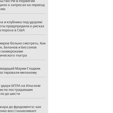
ьство РФ в Норвегии
ило о запросах на переезд
сию
а и клубника под ударом:
рты предупредили о рисках
спороза в США
миров больно смотреть. Как
н, Беланов и Бессонов
 скоморохами
ического театра
еведущей Марии Гладких
остировали меланому
 удара БПЛА на Ильском
исло пострадавших
ло до шести
жара до фундамента: как
енко восстанавливает