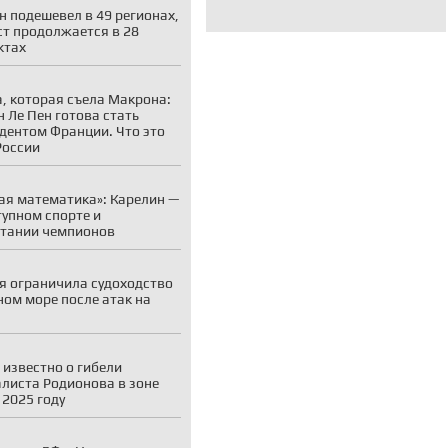
н подешевел в 49 регионах,
ст продолжается в 28
ктах
, которая съела Макрона:
 Ле Пен готова стать
дентом Франции. Что это
России
ая математика»: Карелин —
тупном спорте и
тании чемпионов
я ограничила судоходство
ном море после атак на
 известно о гибели
листа Родионова в зоне
 2025 году