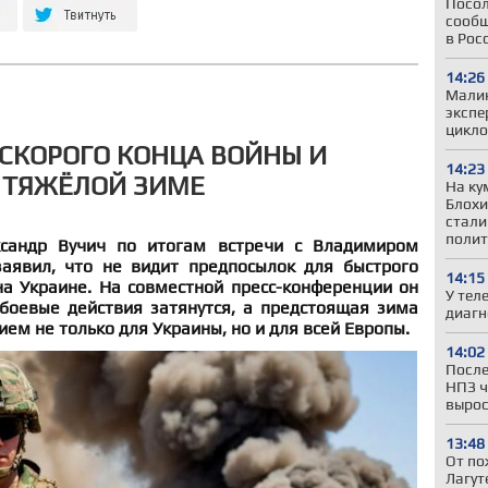
Посол
сообщ
в Рос
14:26
Малин
экспе
цикло
 СКОРОГО КОНЦА ВОЙНЫ И
14:23
 ТЯЖЁЛОЙ ЗИМЕ
На ку
Блохи
стали
полит
сандр Вучич по итогам встречи с Владимиром
аявил, что не видит предпосылок для быстрого
14:15
а Украине. На совместной пресс-конференции он
У тел
 боевые действия затянутся, а предстоящая зима
диагн
ем не только для Украины, но и для всей Европы.
14:02
После
НПЗ ч
вырос
13:48
От по
Лагут