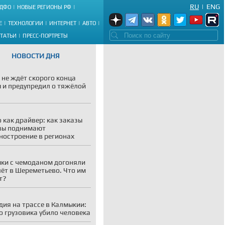
RU
|
ENG
ДФО
НОВЫЕ РЕГИОНЫ РФ
Е
ТЕХНОЛОГИИ
ИНТЕРНЕТ
АВТО
СТАТЬИ
ПРЕСС-ПОРТРЕТЫ
НОВОСТИ ДНЯ
 не ждёт скорого конца
 и предупредил о тяжёлой
 как драйвер: как заказы
вы поднимают
остроение в регионах
ки с чемоданом догоняли
ёт в Шереметьево. Что им
т?
дия на трассе в Калмыкии:
о грузовика убило человека