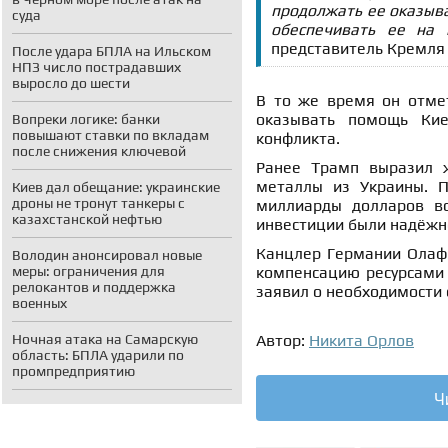
продолжать ее оказыва
суда
обеспечивать ее на 
представитель Кремля
После удара БПЛА на Ильском
НПЗ число пострадавших
выросло до шести
В то же время он отме
оказывать помощь Кие
Вопреки логике: банки
повышают ставки по вкладам
конфликта.
после снижения ключевой
Ранее Трамп выразил 
металлы из Украины. П
Киев дал обещание: украинские
дроны не тронут танкеры с
миллиарды долларов во
казахстанской нефтью
инвестиции были надёж
Канцлер Германии Ола
Володин анонсировал новые
меры: ограничения для
компенсацию ресурсами
релокантов и поддержка
заявил о необходимости
военных
Ночная атака на Самарскую
Автор:
Никита Орлов
область: БПЛА ударили по
промпредприятию
Ч