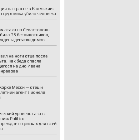
дия на трассе в Калмыкии:
о грузовика убило человека
я атака на Севастополь:
била 35 беспилотников,
ждены десятки домов
вил на ноги отца после
ьта. Как беда спасла
егося на дно Ивана
онравова
Хорхе Месси — отец и
летний агент Лионеля
и
ческий уровень газа в
ии: Politico
преждает о рисках для всей
пы