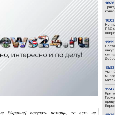
16:26
Траге
колес
16:03
Ночна
ПВО с
повре
15:59
Поста
инсул
катящ
Добр
15:53
Умер 
много
Месс
15:47
Крити
Герман
преду
Евро
ие [Украине] покупать помощь, то есть не
15:38