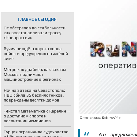
ГЛАВНОЕ СЕГОДНЯ
От обстрелов до стабильности:
как восстанавливали трассу
«Новороссия»
Вучич не ждёт скорого конца
войны и предупредил о тяжёлой
зиме
Метро как драйвер: как заказы
Москвы поднимают
машиностроение в регионах
Ночная атака на Севастополь:
ПВО сбила 35 беспилотников,
повреждены десятки домов
«Чистая математика»: Карелин —
о доступном спорте и
Фото: коллаж RuNews24.ru
воспитании чемпионов
Турция ограничила судоходство
Это предложен
в Чёрном море после атак на