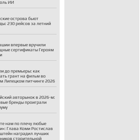
оль ИИ
ские острова бьют
ды: 230 рейсов за летний
ашии впервые вручили
щные сертификаты Героям
и
еи до премьеры: как
ать грант на фильм во
м Липецком питчинге 2026
йский авторынок в 2026-м:
вые бренды проиграли
иуму
те нам по плечу любые
и»: Глава Коми Ростислав
штейн наградил лучших
ников строительной