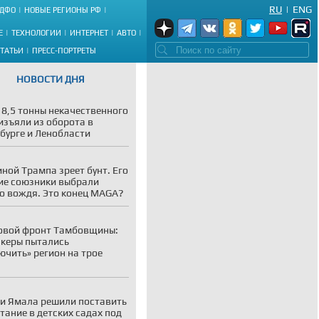
RU
|
ENG
ДФО
НОВЫЕ РЕГИОНЫ РФ
Е
ТЕХНОЛОГИИ
ИНТЕРНЕТ
АВТО
СТАТЬИ
ПРЕСС-ПОРТРЕТЫ
НОВОСТИ ДНЯ
 8,5 тонны некачественного
изъяли из оборота в
бурге и Ленобласти
иной Трампа зреет бунт. Его
е союзники выбрали
о вождя. Это конец MAGA?
овой фронт Тамбовщины:
акеры пытались
ючить» регион на трое
и Ямала решили поставить
тание в детских садах под