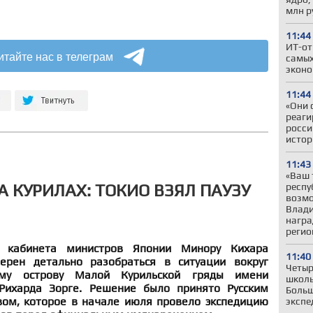
млн р
11:44
ИТ-от
итайте нас в телеграм
самых
эконо
11:44
«Они 
реаги
росси
истор
11:43
«Ваш 
А КУРИЛАХ: ТОКИО ВЗЯЛ ПАУЗУ
респу
возмо
Влади
награ
регио
ь кабинета министров Японии Минору Кихара
11:40
ерен детально разобраться в ситуации вокруг
Четыр
ому острову Малой Курильской гряды имени
школь
 Рихарда Зорге. Решение было принято Русским
Больш
ом, которое в начале июля провело экспедицию
экспе