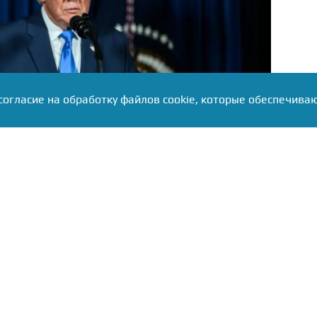
согласие на обработку файлов cookie, которые обеспечива
hitehouse.gov
ржимость связана с практическими строительными
й лужайке возводят вертолётную площадку
н, которую финансирует Lockheed Martin. Новые
ты настолько мощные, что «вырывают траву с
о всей лужайке. Трамп потребовал переделать уже
з-за недовольства уклоном газона — подрядчикам
ранитное изображение президентской печати,