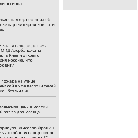
ли региона
льхознадзор сообщил об
вке партии кировской чаги
ею
чкался в людоедстве»:
а МИД Азербайджана
ал в Киев и открыто
бил Россию. Что
ходит?
 пожара на улице
ейской в Уфе десятки семей
ись без жилья
 повысила цены в России
й раз за два месяца
арнаула Вячеслав Франк: В
 №10 обновят спортивное
 на эти цели выделим 17