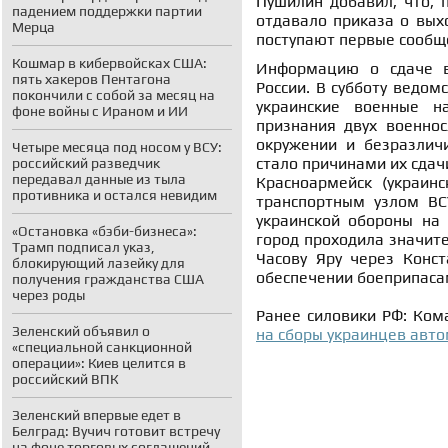
Пушилин добавил, что, 
падением поддержки партии
отдавало приказа о вых
Мерца
поступают первые сообще
Кошмар в кибервойсках США:
Информацию о сдаче в
пять хакеров Пентагона
России
.
В субботу ведом
покончили с собой за месяц на
украинские военные на
фоне войны с Ираном и ИИ
признания двух военно
окружении и безразличи
Четыре месяца под носом у ВСУ:
стало причинами их сдач
российский разведчик
передавал данные из тыла
Красноармейск (украин
противника и остался невидим
транспортным узлом ВС
украинской обороны на
«Остановка «бэби-бизнеса»:
город проходила значите
Трамп подписал указ,
Часову Яру через Конст
блокирующий лазейку для
обеспечении боеприпаса
получения гражданства США
через роды
Ранее силовики РФ: Ко
Зеленский объявил о
на сборы украинцев авт
«специальной санкционной
операции»: Киев целится в
российский ВПК
Зеленский впервые едет в
Белград: Вучич готовит встречу
на фоне торговых соглашений