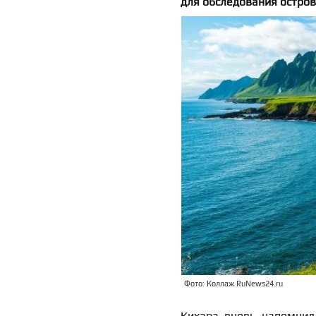
для обследования остро
Фото: Коллаж RuNews24.ru
Кихара вновь напомнил,