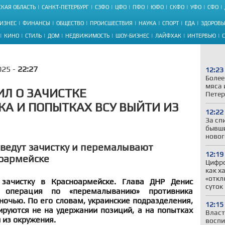
КАЯ ОБЛАСТЬ
САНКТ-ПЕТЕРБУРГ
СЗФО
ЦФО
ПФО
ЮФО
СКФО
УФО
СФО
ИЗНЕС
ФИНАНСЫ
ОБЩЕСТВО
ПРОИСШЕСТВИЯ
НАУКА
СПОРТ
ЕДА
ЗДОРОВЬ
КИНО
СТИЛЬ
ДОМ
НЕДВИЖИМОСТЬ
ШОУ-БИЗНЕС
ЛАЙФХАК
ИНТЕРВЬЮ
025 -
22:27
12:23
Более
мяса 
Л О ЗАЧИСТКЕ
Петер
А И ПОПЫТКАХ ВСУ ВЫЙТИ ИЗ
12:22
За сп
бывши
новог
 ведут зачистку и перемалывают
12:19
ноармейске
Цифр
как х
«откл
 зачистку в Красноармейске. Глава ДНР Денис
суток
 операция по «перемалыванию» противника
ночью. По его словам, украинские подразделения,
12:15
ируются не на удержании позиций, а на попытках
Власт
 из окружения.
воспи