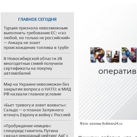
ГЛАВНОЕ СЕГОДНЯ
Турция признала невозможным
выполнить требование ЕС: «газ
любой, но только не российский»
— Анкара не знает
происхождения топлива в трубе
В Новосибирской области 28
многодетных семей получили
сертификаты на покупку
автомобилей
Мир на Украине невозможен без
закрытия вопроса о НАТО: в МИД
РФ назвали главное условие
«Бьет тревогу и зовет воевать»:
Сальдо — о планах Залужного
втянуть Европу в войну с Россией
Фото: коллаж RuNews24.ru
«Пробуждение немцев»:
спецпредставитель Путина
связал рекордный рейтинг АдГ с