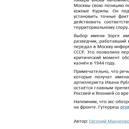
Москвы свою позицию по
южные Курилы. Он подч
установить точные факт
действовать соответст
территориальному спору.
Выбор имени Зорге име
разведчик, работавший 
передал в Москву информ
СССР. Это позволило пе
критический момент обо
казнён в 1944 году.
Примечательно, что речь
которые получат имена
артиллериста Ивана Руб
остаётся главным препя
Россией и Японией со вр
Напомним, что экс-обозр
на фронте. Гутерреш
осу
Автор:
Евгений Манченк