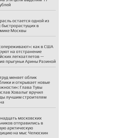
ублей
расль остается одной из
 быстрорастущих в
мике Москвы
сопереживают»: как в США
руют на отстранение
йских легкоатлетов —
ия прыгуньи Арины Разиной
труд меняет облик
блики и открывает новые
жности»: Глава Тувы
слав Ховалыг вручил
ды лучшим строителям
на
надцать московских
ников отправились в
ую арктическую
дицию на мыс Челюскин