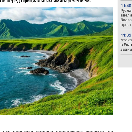
вов перед официальным имянаречением.
11:40
Русла
ввели
благо
прост
11:39
Атака
в Ека
эваку
 что японская сторона продолжает доносить до