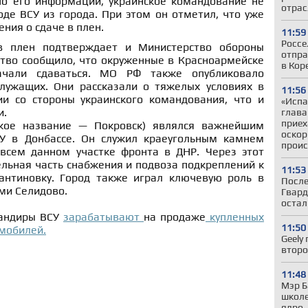
по его информации, украинское командование не
отрас
оде ВСУ из города
.
При этом он отметил, что уже
ния о сдаче в плен
.
11:59
Россе
 плен подтверждает и Министерство обороны
отпра
ство сообщило, что окруженные в Красноармейске
в Кор
чали сдаваться
.
МО РФ также опубликовало
служащих
.
Они рассказали о тяжелых условиях в
11:56
и со стороны украинского командования, что и
«Испа
и
.
глав
приех
ское название — Покровск) являлся важнейшим
оскор
У в Донбассе
.
Он служил краеугольным камнем
проис
 всем данном участке фронта в ДНР
.
Через этот
льная часть снабжения и подвоза подкреплений к
11:53
антиновку
.
Город также играл ключевую роль в
После
ми Селидово
.
Гвард
остал
мандиры ВСУ
зарабатывают
на продаже
купленных
11:50
омобилей.
Geely
второ
11:48
Мэр Б
школе
ядро,