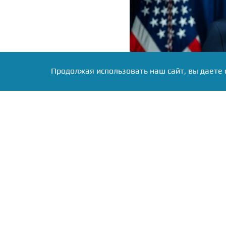
Продолжая использовать наш сайт, вы даете 
Фото: сайт Белого дома, источник: w
Как выяснилось, его оде
проблемами. На Южно
стоимостью более $5 мл
президентские вертолё
корнем» и разносят её п
почти готовый объект и
пришлось разобрать г