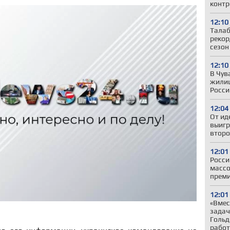
контр
12:10
Талаб
рекор
сезон
12:10
В Чув
жили
Росси
12:04
От ид
выигр
второ
12:01
Росси
массо
прем
12:01
«Вмес
задач
Гольд
работ