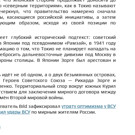
 «северным территориям», как в Токио называют
еркнул, что правительство намерено сначала
ы, касающиеся российской инициативы, а затем
вующим образом, исходя из своей позиции по
ет глубокий исторический подтекст: советский
в Японии под псевдонимом «Рамзай», в 1941 году
ацию о том, что Токио не планирует нападать на
ребросить дальневосточные дивизии под Москву в
роны столицы. В Японии Зорге был арестован и
 идёт не об одном, а о двух безымянных островах,
 Героев Советского Союза — Рихарда Зорге и
ленко. Территориальный спор вокруг южных Курил
тствием для заключения мирного договора между
емён Второй мировой войны.
еватель Bild зафиксировал
утрату оптимизма у ВСУ
дил удары ВСУ
по мирным жителям России.
о