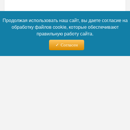
Продолжая использовать наш сайт, вы даете согласие на
обработку файлов cookie, которые обеспечивают
правильную работу сайта.
Согласен
Фото: Администрация Городского округа Подольск
Читайте нас в телеграм
Заместитель главы городского округа
Подольск
Анжела Студеникина
поздравила семьи с важным событием и
подчеркнула, что муниципалитету удалось
сформировать земельные участки