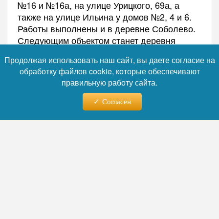
№16 и №16а, на улице Урицкого, 69а, а
также на улице Ильина у домов №2, 4 и 6.
Работы выполнены и в деревне Соболево.
Следующим объектом станет деревня
Демихово, где благоустроят дворы у домов
Продолжая использовать наш сайт, вы даете согласие на
№8, 9 и 10 на улице Новой.
обработку файлов cookie, которые обеспечивают
правильную работу сайта.
«Всего в этом году по Народной
Согласен
программе "Единой России" комплексно
—
благоустроим 12 дворов»,
подчеркнул
глава Орехово-Зуевского
городского округа.
Автор:
Руслан Лебедев
Читайте нас в телеграм