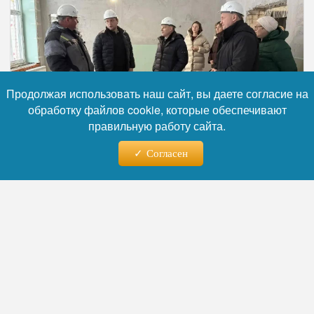
Продолжая использовать наш сайт, вы даете согласие на
обработку файлов cookie, которые обеспечивают
правильную работу сайта.
Согласен
Фото: Администрация Городского округа Пушкинский
Читайте нас в телеграм
По его словам, здание дошкольного
учреждения, построенное несколько
десятилетий назад, долгое время не