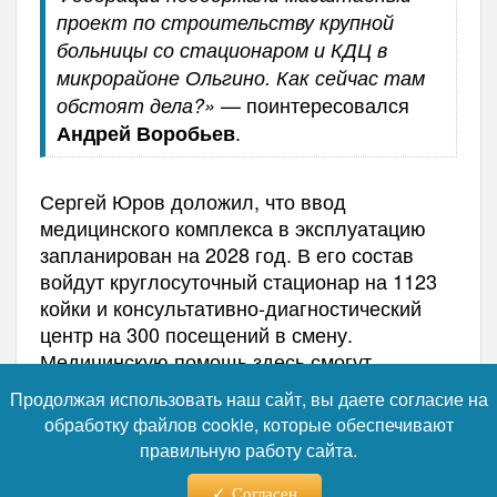
проект по строительству крупной
больницы со стационаром и КДЦ в
микрорайоне Ольгино. Как сейчас там
— поинтересовался
обстоят дела?»
.
Андрей Воробьев
Сергей Юров доложил, что ввод
медицинского комплекса в эксплуатацию
запланирован на 2028 год. В его состав
войдут круглосуточный стационар на 1123
койки и консультативно-диагностический
центр на 300 посещений в смену.
Медицинскую помощь здесь смогут
получать около 1,3 миллиона жителей
Продолжая использовать наш сайт, вы даете согласие на
региона. В учреждении будут работать
обработку файлов cookie, которые обеспечивают
почти 3 тысячи специалистов, а оснащение
правильную работу сайта.
превысит 800 единиц современной
медицинской техники. На сегодняшний день
Согласен