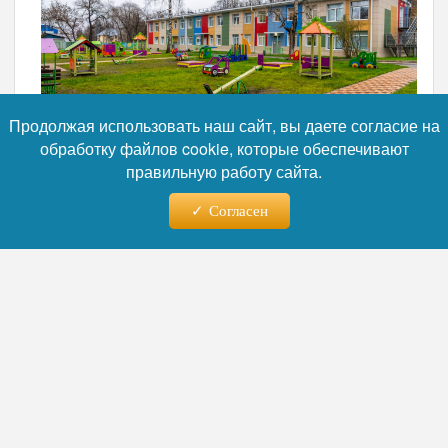
Продолжая использовать наш сайт, вы даете согласие на
обработку файлов cookie, которые обеспечивают
правильную работу сайта.
Фото: Пресс-служба правительства Московской области
Согласен
«В рамках программы Президента
и поручения губернатора мы
капитально отремонтировали 17
объектов образования — это были
самые старые учреждения в округе. В
среднем обновляем по 5–6 школ или
— отметил Роман
детсадов в год»,
Шамнэ.