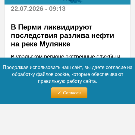
22.07.2026 - 09:13
В Перми ликвидируют
последствия разлива нефти
на реке Мулянке
В уральском регионе экстренные службы и
экологические ведомства ведут
Продолжая использовать наш сайт, вы даете согласие на
непрерывную работу по очистке водного
обработку файлов cookie, которые обеспечивают
объекта от ядовитого загрязнения. Для
правильную работу сайта.
минимизации ущерба окружающей среде
специалисты развернули многоуровневую
Согласен
систему барьеров и задействовали
авиационные технологии.