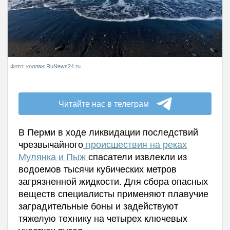
Фото: коллаж RuNews24.ru
Читайте нас в телеграм
В Перми в ходе ликвидации последствий
чрезвычайного
происшествия на реках
Мулянка и Пыж
спасатели извлекли из
водоемов тысячи кубических метров
загрязненной жидкости. Для сбора опасных
веществ специалисты применяют плавучие
заградительные боны и задействуют
тяжелую технику на четырех ключевых
участках русел.