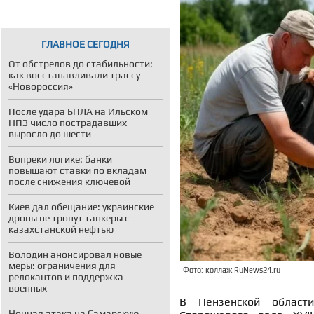
ГЛАВНОЕ СЕГОДНЯ
От обстрелов до стабильности:
как восстанавливали трассу
«Новороссия»
После удара БПЛА на Ильском
НПЗ число пострадавших
выросло до шести
Вопреки логике: банки
повышают ставки по вкладам
после снижения ключевой
Киев дал обещание: украинские
дроны не тронут танкеры с
казахстанской нефтью
Володин анонсировал новые
меры: ограничения для
Фото: коллаж RuNews24.ru
релокантов и поддержка
военных
В Пензенской области
Ночная атака на Самарскую