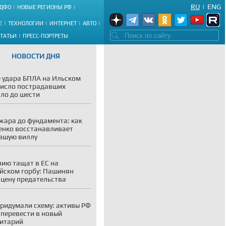
RU
|
ENG
ДФО
НОВЫЕ РЕГИОНЫ РФ
Е
ТЕХНОЛОГИИ
ИНТЕРНЕТ
АВТО
СТАТЬИ
ПРЕСС-ПОРТРЕТЫ
НОВОСТИ ДНЯ
 удара БПЛА на Ильском
исло пострадавших
ло до шести
жара до фундамента: как
енко восстанавливает
вшую виллу
ию тащат в ЕС на
йском горбу: Пашинян
 цену предательства
придумали схему: активы РФ
 перевести в новый
итарий