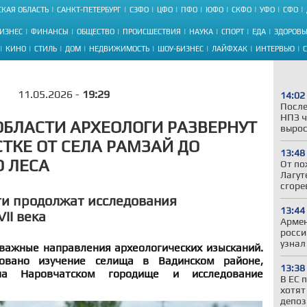
КАЯ ОБЛАСТЬ
САНКТ-ПЕТЕРБУРГ
СЗФО
ЦФО
ПФО
ЮФО
СКФО
УФО
СФО
ИЗНЕС
ФИНАНСЫ
ОБЩЕСТВО
ПРОИСШЕСТВИЯ
НАУКА
СПОРТ
ЕДА
ЗДОРОВЬ
КИНО
СТИЛЬ
ДОМ
НЕДВИЖИМОСТЬ
ШОУ-БИЗНЕС
ЛАЙФХАК
ИНТЕРВЬЮ
11.05.2026 -
19:29
14:02
После
НПЗ ч
ОБЛАСТИ АРХЕОЛОГИ РАЗВЕРНУТ
вырос
СТКЕ ОТ СЕЛА РАМЗАЙ ДО
13:48
 ЛЕСА
От по
Лагут
сгоре
ти продолжат исследования
13:44
II века
Армен
росси
узнал
 важные направления археологических изысканий.
овано изучение селища в Вадинском районе,
13:38
а Наровчатском городище и исследование
В ЕС 
хотят
депоз