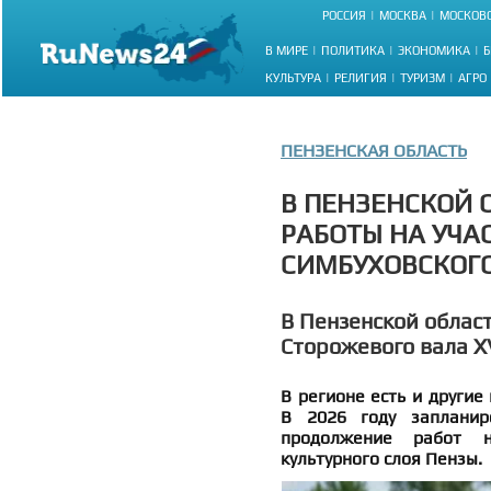
РОССИЯ
МОСКВА
МОСКОВС
В МИРЕ
ПОЛИТИКА
ЭКОНОМИКА
Б
КУЛЬТУРА
РЕЛИГИЯ
ТУРИЗМ
АГРО
ПЕНЗЕНСКАЯ ОБЛАСТЬ
В ПЕНЗЕНСКОЙ 
РАБОТЫ НА УЧА
СИМБУХОВСКОГО
В Пензенской облас
Сторожевого вала XV
В регионе есть и другие
В 2026 году запланир
продолжение работ н
культурного слоя Пензы.