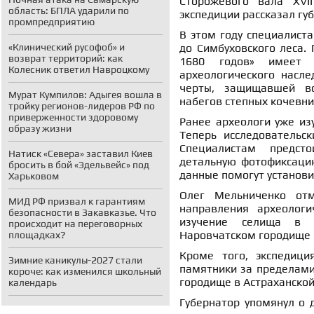
Сторожевого вала XVII
область: БПЛА ударили по
экспедиции рассказал г
промпредприятию
В этом году специалиста
«Клинический русофоб» и
до Симбуховского леса.
возврат территорий: как
1680 годов» имеет 
Колесник ответил Навроцкому
археологического насле
черты, защищавшей во
Мурат Кумпилов: Адыгея вошла в
набегов степных кочевни
тройку регионов-лидеров РФ по
приверженности здоровому
Ранее археологи уже из
образу жизни
Теперь исследовательс
Специалистам предст
Натиск «Севера» заставил Киев
детальную фотофиксацию
бросить в бой «Эдельвейс» под
данные помогут установи
Харьковом
Олег Мельниченко отм
МИД РФ призвал к гарантиям
направления археологи
безопасности в Закавказье. Что
изучение селища в 
происходит на переговорных
Наровчатском городище и
площадках?
Кроме того, экспедици
Зимние каникулы-2027 стали
памятники за пределами
короче: как изменился школьный
городище в Астраханской
календарь
Губернатор упомянул о 