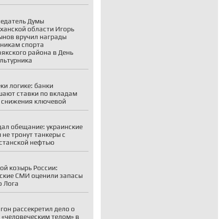
едатель Думы
ханской области Игорь
нов вручил награды
никам спорта
якского района в День
льтурника
ки логике: банки
ают ставки по вкладам
 снижения ключевой
дал обещание: украинские
 не тронут танкеры с
станской нефтью
ой козырь России:
ские СМИ оценили запасы
о Лога
гон рассекретил дело о
 «человеческим телом» в