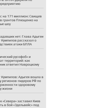
предприятию
с на 171 миллион: Свищев
в грантов Плющенко на
ые шоу
адавших нет: Глава Адыгеи
 Кумпилов рассказал о
дствиях атаки БПЛА
ический русофоб» и
ат территорий: как
ник ответил Навроцкому
 Кумпилов: Адыгея вошла в
у регионов-лидеров РФ по
рженности здоровому
у жизни
к «Севера» заставил Киев
ть в бой «Эдельвейс» под