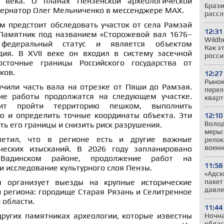
 века. О планах Пензенской археологической
Брази
убернатор Олег Мельниченко в мессенджере МАХ.
рассл
м предстоит обследовать участок от села Рамзай
12:31
 Памятник под названием «Сторожевой вал 1676–
Wildb
федеральный статус и является объектом
Как э
дия. В XVII веке он входил в систему засечной
росси
сточные границы Российского государства от
ков.
12:27
Рынок
учили часть вала на отрезке от Пяши до Рамзая.
перел
кие работы продолжатся на следующем участке.
кварт
оит пройти территорию пешком, выполнить
 и определить точные координаты объекта. Эти
12:10
Волод
ть его границы и снизить риск разрушения.
меры:
етил, что в регионе есть и другие важные
релок
воен
ческих изысканий. В 2026 году запланировано
Вадинском районе, продолжение работ на
11:58
 исследование культурного слоя Пензы.
«Адск
пакет
я организует выезды на крупные исторические
давле
 региона: городище Старая Рязань и Селитренное
 области.
11:44
других памятниках археологии, которые известны
Ночна
облас