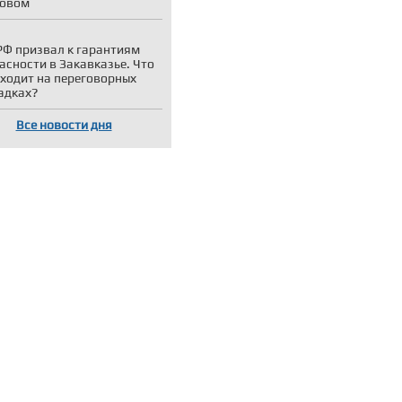
ковом
Ф призвал к гарантиям
асности в Закавказье. Что
ходит на переговорных
адках?
Все новости дня