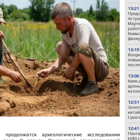
13:21
Предс
Астра
Марты
работ
Камыз
физку
13:19
Вопре
повыш
после
13:06
Киев 
дроны
казах
12:51
Золот
китай
Сухог
12:41
Пента
 продолжатся археологические исследования
НЛО с