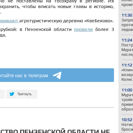
о не поставлены на госохрану в регионе. Их
пром
охранить, чтобы вписать новые главы в историю,
.
11:30
Запро
звивают
агротуристическую деревню «КвеБеково».
проти
ырубкой: в Пензенской области
провели
более 3
ледов
да.
11:24
Постр
Мурат
после
11:12
«Клин
итайте нас в телеграм
возвр
Колес
11:00
Мурат
тройк
приве
образ
10:52
Натис
броси
СТВО ПЕНЗЕНСКОЙ ОБЛАСТИ НЕ