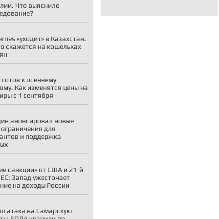
лии. Что выяснило
едование?
erries «уходит» в Казахстан.
то скажется на кошельках
ян
 готов к осеннему
ому. Как изменятся цены на
иры с 1 сентября
ин анонсировал новые
 ограничения для
антов и поддержка
ных
ие санкции» от США и 21-й
 ЕС: Запад ужесточает
ние на доходы России
я атака на Самарскую
ть: БПЛА ударили по