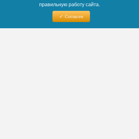
правильную работу сайта.
Согласен
Фото: Мария Лисицына, источник: rbc.ru
Читайте нас в телеграм
Многомиллионные убытки
Город Северо-Курильск на острове
Парамушир еще подсчитывает масштаб
ущерба, нанесенного стихией. После
сильных подземных толчков на город
обрушилось цунами. Северо-Курильск, уже
имея страшный опыт цунами 1952 года,
которое разрушило все здания и унесло
жизни, был заново отстроен тогда уже с