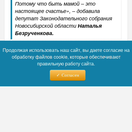
Потому что быть мамой – это
настоящее счастье», – добавила
депутат Законодательного собрания
Новосибирской области
Наталья
Безрученкова.
Продолжая использовать наш сайт, вы даете согласие на
Хоть День матери в России и молодой
обработку файлов cookie, которые обеспечивают
праздник, он уже обрел свои традиции. Так,
правильную работу сайта.
у него появился свой символ – незабудка,
маленький цветок, символизирующий
Согласен
символизирует постоянность, преданность,
нежность и бескорыстную любовь – всё то,
чем так щедро одарила природа
материнское сердце. Изображения
плюшевых мишек с незабудкой в лапках
тоже считается атрибутом праздника.
Автор:
Алексей Лебединов