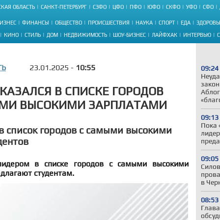
КАЯ ОБЛАСТЬ
САНКТ-ПЕТЕРБУРГ
СЗФО
ЦФО
ПФО
ЮФО
СКФО
УФО
СФО
ИЗНЕС
ФИНАНСЫ
ОБЩЕСТВО
ПРОИСШЕСТВИЯ
НАУКА
СПОРТ
ЕДА
ЗДОРОВЬ
КИНО
СТИЛЬ
ДОМ
НЕДВИЖИМОСТЬ
ШОУ-БИЗНЕС
ЛАЙФХАК
ИНТЕРВЬЮ
ТЬ
23.01.2025 -
10:55
09:24
Неуда
закон
КАЗАЛСЯ В СПИСКЕ ГОРОДОВ
Аблог
«благ
ЫМИ ВЫСОКИМИ ЗАРПЛАТАМИ
09:13
Пока 
в список городов с самыми высокими
лидер
дентов
преда
09:05
лидером в списке городов с самыми высокими
Силов
едлагают студентам.
прова
в Чер
08:53
Глава
обсуд