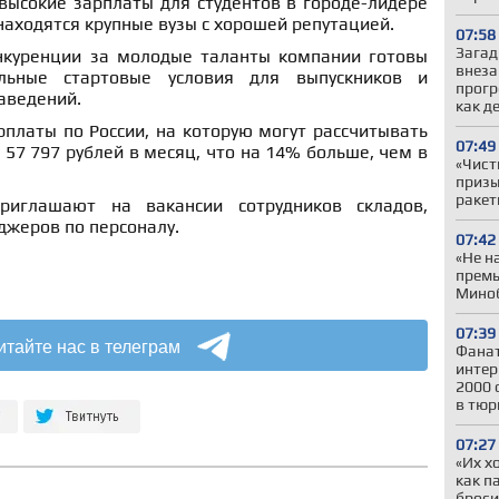
высокие зарплаты для студентов в городе-лидере
 находятся крупные вузы с хорошей репутацией.
07:58
Загад
нкуренции за молодые таланты компании готовы
внеза
ельные стартовые условия для выпускников и
прогр
заведений.
как д
рплаты по России, на которую могут рассчитывать
07:49
 57 797 рублей в месяц, что на 14% больше, чем в
«Чист
призы
ракет
иглашают на вакансии сотрудников складов,
джеров по персоналу.
07:42
«Не н
премь
Миноб
07:39
итайте нас в телеграм
Фанат
интер
2000 
в тюр
07:27
«Их х
как п
броси