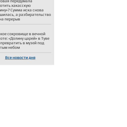
овая передумала
отить хакасскую
ину»? Сумма иска снова
шилась, а разбирательство
на перерыв
кое сокровище в вечной
оте: «Долину царей» в Туве
 превратить в музей под
тым небом
Все новости дня