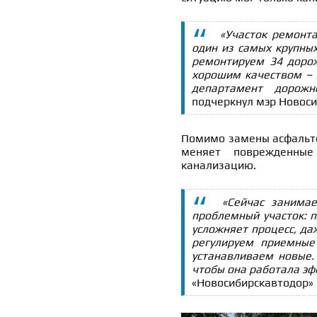
«Участок ремонта
один из самых крупных
ремонтируем 34 дорож
хорошим качеством – 
департамент дорожно
подчеркнул мэр Новоси
Помимо замены асфальто
меняет поврежденны
канализацию.
«Сейчас занима
проблемный участок: п
усложняет процесс, да
регулируем приемные
устанавливаем новые.
чтобы она работала эф
«Новосибирскавтодор»