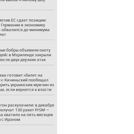
отив ЕС сдает позиции:
 Германии в экономику
 обвалился до минимума
 лет
ые бобры объявили охоту
дей: в Мэриленде закрыли
после двух дерзких атак
ва готовит «билет на
»: Качиньский пообещал
рить украинских мужчин из
и, если вернется к власти
гон раскулачили: в декабре
олучат 130 ракет PrSM —
ва хватило на пять месяцев
 с Ираном