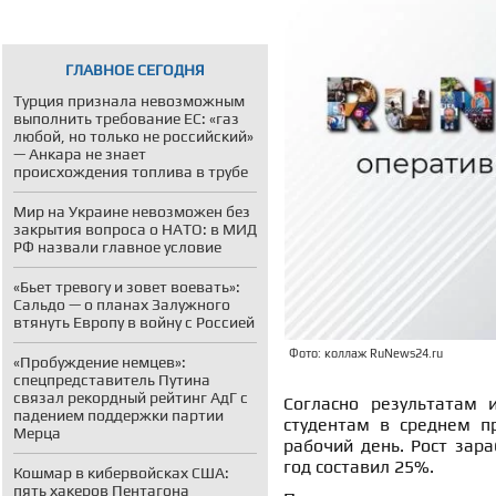
ГЛАВНОЕ СЕГОДНЯ
Турция признала невозможным
выполнить требование ЕС: «газ
любой, но только не российский»
— Анкара не знает
происхождения топлива в трубе
Мир на Украине невозможен без
закрытия вопроса о НАТО: в МИД
РФ назвали главное условие
«Бьет тревогу и зовет воевать»:
Сальдо — о планах Залужного
втянуть Европу в войну с Россией
Фото: коллаж RuNews24.ru
«Пробуждение немцев»:
спецпредставитель Путина
связал рекордный рейтинг АдГ с
Согласно результатам 
падением поддержки партии
студентам в среднем п
Мерца
рабочий день. Рост зара
год составил 25%.
Кошмар в кибервойсках США:
пять хакеров Пентагона