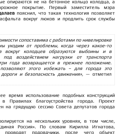
е опираются не на бетонное кольцо колодца, а
орожное покрытие. Первый заместитель мэра
далаев
пояснил, что такая технология позволяет
асфальта вокруг люков и продлить срок службы
тоимости сопоставима с работами по нивелировке
мы уходим от проблемы, когда через какое-то
а вокруг колодцев образуются выбоины и в
 под воздействием нагрузки от транспорта
-три года возвращается в прежнее положение.
позволяют этого избежать – для города это
дороги и безопасность движения»,
— отметил
ее время использование подобных конструкций
 в Правилах благоустройства города. Проект
н на грядущую сессию Совета депутатов города
олируется на нескольких уровнях, в том числе,
диная Россия». По словам Кирилла Игнатова,
в проводят подрядчики, после чего объект