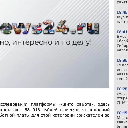
ракет
08:46
Журна
настр
08:41
Вмест
Сберб
Сибир
челов
08:36
«А по
ипост
назва
своей
08:28
«Нас 
откре
США в
исследования платформы «Авито работа», здесь
редлагают 58 913 рублей в месяц за неполный
08:15
ботной платы для этой категории соискателей за
Медве
завис
Хиро