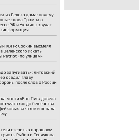
ка из Белого дома: почему
пные слова Трампа о
ессе РФ и Украины звучат
езинформация
ый КВН»: Соскин высмеял
в Зеленского искать
ы Patriot «по улицам»
адо запугивать»: литовский
ер осадил главу
ороны после слов о России
ка манги «Ван Пис» довела
нет-магазин до бешенства
фейковых заказов и попала
ьму
отели стереть в порошок»:
атриоты Рыбин и Сенчукова
ли вызов «гнилому шоу-