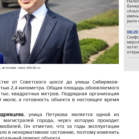
Налог
банкр
«Альп
умень
ушло 
06:20
Скифс
мерзл
хотят
откры
источник: novo-sibirsk.ru
стке от Советского шоссе до улицы Сибиряков-
тью 2,4 километра. Общая площадь обновляемого
тыс. квадратных метров. Подрядная организация
0 июля, а готовность объекта в настоящее время
удрявцева
, улица Петухова является одной из
 магистралей города, через которую проходит
мобилей. Он отметил, что за годы эксплуатации
ло в ненормативное состояние, поэтому изменить
итальный ремонт объекта.