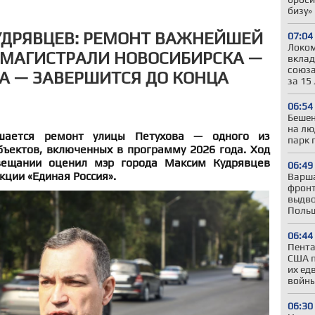
бизу»
УДРЯВЦЕВ: РЕМОНТ ВАЖНЕЙШЕЙ
07:04
Локом
 МАГИСТРАЛИ НОВОСИБИРСКА —
вклад
союза
А — ЗАВЕРШИТСЯ ДО КОНЦА
за 15
06:54
Бешен
на лю
шается ремонт улицы Петухова — одного из
парк 
ъектов, включенных в программу 2026 года. Ход
вещании оценил мэр города Максим Кудрявцев
06:49
кции «Единая Россия».
Варша
фронт
выдво
Польш
06:44
Пента
США п
их ед
войны
06:30