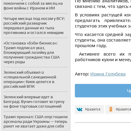
По мнению аналитиков, 
покончили с собой за месяц на
связано с тем, что здесь
фоне войны с Ираном и ИИ
В условиях растущей ко
Четыре месяца под носом у ВСУ:
предлагать привлекат
российский разведчик
студентов этих учебных 
передавал данные из тыла
противника и остался невидим
Что касается средней за
студенты, она составляет
«Остановка «бэби-бизнеса»:
прошлом году.
Трамп подписал указ,
блокирующий лазейку для
Активнее всего их пр
получения гражданства США
работников кухни и мене
через роды
Зеленский объявил о
Автор:
Ирина Голубева
«специальной санкционной
операции»: Киев целится в
российский ВПК
Ч
Зеленский впервые едет в
Белград: Вучич готовит встречу
на фоне торговых соглашений
Трамп признал: США опустошили
арсеналы ради Украины — теперь
ракет не хватает даже для себя