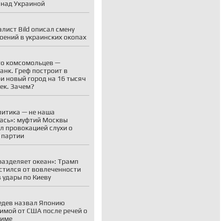
 над Украиной
лист Bild описал смену
оений в украинских окопах
о комсомольцев —
анк. Греф построит в
и новый город на 16 тысяч
ек. Зачем?
литика — не наша
ась»: муфтий Москвы
л провокацией слухи о
 партии
разделяет океан»: Трамп
стился от вовлеченности
 удары по Киеву
дев назвал Японию
имой от США после речей о
симе