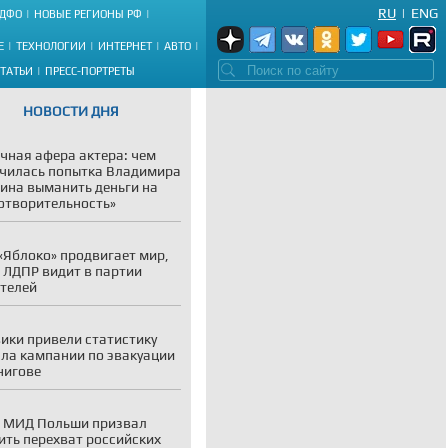
RU
|
ENG
ДФО
НОВЫЕ РЕГИОНЫ РФ
Е
ТЕХНОЛОГИИ
ИНТЕРНЕТ
АВТО
СТАТЬИ
ПРЕСС-ПОРТРЕТЫ
НОВОСТИ ДНЯ
чная афера актера: чем
чилась попытка Владимира
ина выманить деньги на
отворительность»
«Яблоко» продвигает мир,
 ЛДПР видит в партии
телей
ики привели статистику
ла кампании по эвакуации
нигове
 МИД Польши призвал
ить перехват российских