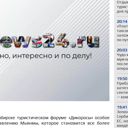
Отдых
турис
дня п
20:14
«Плат
такси
залож
по пу
20:03
Чудо 
мужчи
после
опер
19:50
Приба
катег
сентя
— ком
19:41
Зелен
Серби
ирске туристическом форуме «Дикоросы» особое
ЕС, н
авлению Мьянмы, которое становится все более
введё