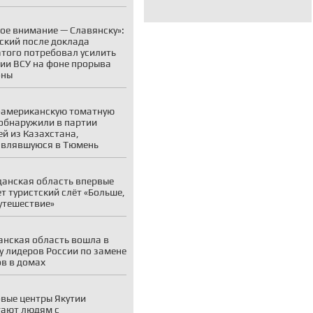
ое внимание — Славянску»:
ский после доклада
того потребовал усилить
ии ВСУ на фоне прорыва
оны
американскую томатную
обнаружили в партии
й из Казахстана,
авлявшуюся в Тюмень
анская область впервые
т туристский слёт «Больше,
утешествие»
нская область вошла в
у лидеров России по замене
в в домах
вые центры Якутии
ают людям с