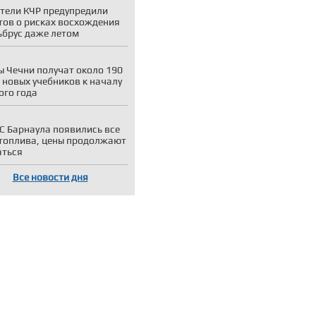
тели КЧР предупредили
тов о рисках восхождения
ьбрус даже летом
 Чечни получат около 190
 новых учебников к началу
ого года
С Барнаула появились все
топлива, цены продолжают
аться
Все новости дня