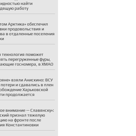
идностью найти
дящую работу
том Арктика» обеспечил
вки продовольствия и
ва в отдаленные поселения
ки
 технология поможет
ять перегруженные фуры,
ающие госномера, в ХМАО
ряне» взяли Анискино: ВСУ
 потери и сдавались в плен
обождение Харьковской
ти продолжается
ое внимание — Славянску»:
ский признал тяжелую
цию на фронте после
ия Константиновки