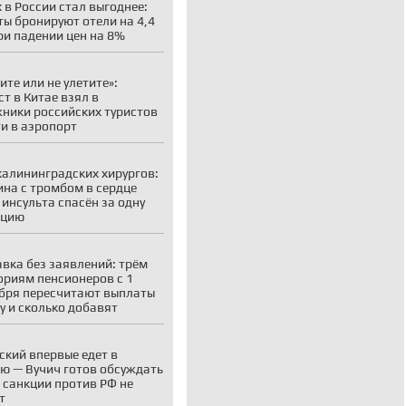
 в России стал выгоднее:
ты бронируют отели на 4,4
ри падении цен на 8%
ите или не улетите»:
ст в Китае взял в
ники российских туристов
ти в аэропорт
калининградских хирургов:
на с тромбом в сердце
 инсульта спасён за одну
ацию
вка без заявлений: трём
ориям пенсионеров с 1
бря пересчитают выплаты
у и сколько добавят
ский впервые едет в
ю — Вучич готов обсуждать
о санкции против РФ не
т