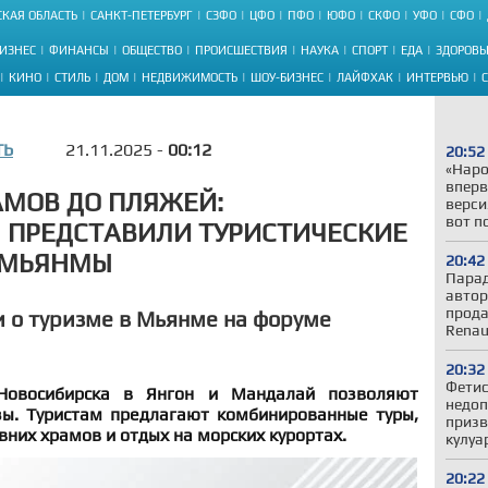
КАЯ ОБЛАСТЬ
САНКТ-ПЕТЕРБУРГ
СЗФО
ЦФО
ПФО
ЮФО
СКФО
УФО
СФО
ИЗНЕС
ФИНАНСЫ
ОБЩЕСТВО
ПРОИСШЕСТВИЯ
НАУКА
СПОРТ
ЕДА
ЗДОРОВЬ
КИНО
СТИЛЬ
ДОМ
НЕДВИЖИМОСТЬ
ШОУ-БИЗНЕС
ЛАЙФХАК
ИНТЕРВЬЮ
ТЬ
21.11.2025 -
00:12
20:52
«Наро
вперв
АМОВ ДО ПЛЯЖЕЙ:
верси
вот п
 ПРЕДСТАВИЛИ ТУРИСТИЧЕСКИЕ
 МЬЯНМЫ
20:42
Парад
автор
прода
 о туризме в Мьянме на форуме
Renau
20:32
Фетис
овосибирска в Янгон и Мандалай позволяют
недоп
зы. Туристам предлагают комбинированные туры,
призв
них храмов и отдых на морских курортах.
кулуа
20:22