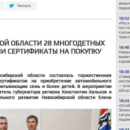
инвал
подхо
18:52
«Роса
поста
топли
Чукот
ОЙ ОБЛАСТИ 28 МНОГОДЕТНЫХ
18:48
И СЕРТИФИКАТЫ НА ПОКУПКУ
Новая
выявл
скрыв
18:38
сибирской области состоялась торжественная
«Севе
ертификатов на приобретение автомобильного
несли
— осв
питывающим семь и более детей. В мероприятии
облас
итель губернатора региона Константин Хальзов и
льного развития Новосибирской области Елена
18:24
«Особ
Зелен
ситуа
паден
18:23