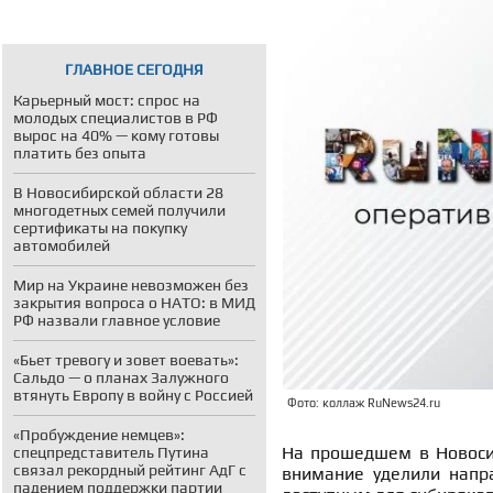
ГЛАВНОЕ СЕГОДНЯ
Карьерный мост: спрос на
молодых специалистов в РФ
вырос на 40% — кому готовы
платить без опыта
В Новосибирской области 28
многодетных семей получили
сертификаты на покупку
автомобилей
Мир на Украине невозможен без
закрытия вопроса о НАТО: в МИД
РФ назвали главное условие
«Бьет тревогу и зовет воевать»:
Сальдо — о планах Залужного
втянуть Европу в войну с Россией
Фото: коллаж RuNews24.ru
«Пробуждение немцев»:
На прошедшем в Новосиб
спецпредставитель Путина
связал рекордный рейтинг АдГ с
внимание уделили напр
падением поддержки партии