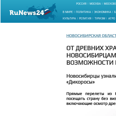
РОССИЯ
МОСКВА
МОСКОВС
В МИРЕ
ПОЛИТИКА
ЭКОНОМИКА
Б
КУЛЬТУРА
РЕЛИГИЯ
ТУРИЗМ
АГРО
НОВОСИБИРСКАЯ ОБЛАС
ОТ ДРЕВНИХ ХР
НОВОСИБИРЦАМ
ВОЗМОЖНОСТИ
Новосибирцы узнали
«Дикоросы»
Прямые перелеты из Н
посещать страну без ви
включающие осмотр древ