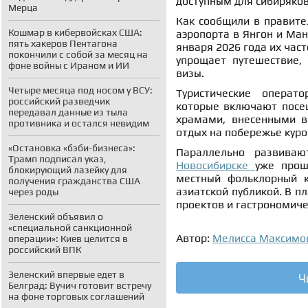
доступным для сибиряков
Мерца
Как сообщили в правите
Кошмар в кибервойсках США:
аэропорта в Янгон и Ман
пять хакеров Пентагона
января 2026 года их час
покончили с собой за месяц на
упрощает путешествие, 
фоне войны с Ираном и ИИ
визы.
Четыре месяца под носом у ВСУ:
Туристические операт
российский разведчик
которые включают посещ
передавал данные из тыла
храмами, внесенными в
противника и остался невидим
отдых на побережье куро
«Остановка «бэби-бизнеса»:
Параллельно развиваю
Трамп подписал указ,
Новосибирске
уже прош
блокирующий лазейку для
местный фольклорный к
получения гражданства США
азиатской публикой. В п
через роды
проектов и гастрономиче
Зеленский объявил о
«специальной санкционной
Автор:
Мелисса Максимо
операции»: Киев целится в
российский ВПК
Зеленский впервые едет в
Ч
Белград: Вучич готовит встречу
на фоне торговых соглашений