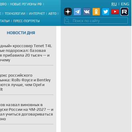
RU
|
ENG
ДФО
НОВЫЕ РЕГИОНЫ РФ
Е
ТЕХНОЛОГИИ
ИНТЕРНЕТ
АВТО
СТАТЬИ
ПРЕСС-ПОРТРЕТЫ
НОВОСТИ ДНЯ
дный» кроссовер Tenet T4L
ые подорожал: базовая
я прибавила 20 тысяч — и
очему
окс российского
ынка: Rolls-Royce и Bentley
ются лучше, чем Opel и
lt
ов назвал виновных в
уске России на ЧМ-2027 — и
ал учиться договариваться
рно