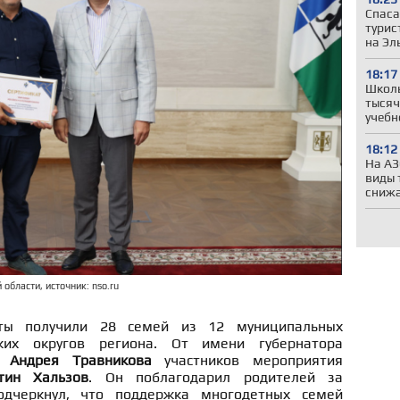
Спаса
турис
на Эл
18:17
Школы
тысяч
учебн
18:12
На АЗ
виды 
сниж
области, источник: nso.ru
ты получили 28 семей из 12 муниципальных
ких округов региона. От имени губернатора
ти
Андрея Травникова
участников мероприятия
тин Хальзов
. Он поблагодарил родителей за
одчеркнул, что поддержка многодетных семей