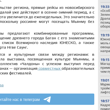
.
19:33
льстве региона, прямые рейсы из новосибирского
«Особ
далай уже действуют в осенне-зимний период, а с
Зелен
тота увеличится до еженедельных. Это значительно
Драпа
поскольку россияне могут посещать Мьянму без
позиц
обор
оры предлагают комбинированные программы,
19:19
ение древнего города Баган с его знаменитыми
Южно
 список Всемирного наследия ЮНЕСКО, а также
моль 
овоще
рта Нгве Саунг.
напр
тся и культурные связи между регионами: в
ла выставка, посвященная культуре Мьянмы, а
19:15
оллектив «Чалдоны» с успехом выступил перед
Магад
приме
ланах — организация
совместных
образовательных
чем п
ских фестивалей.
19:01
Мурма
ва
тройк
лифто
итайте нас в телеграм
18:57
Кадро
помог