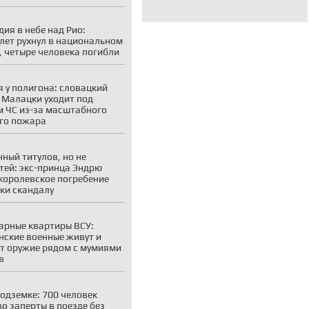
дия в небе над Рио:
лет рухнул в национальном
, четыре человека погибли
 у полигона: словацкий
 Малацки уходит под
 ЧС из-за масштабного
го пожара
ный титулов, но не
тей: экс-принца Эндрю
королевское погребение
ки скандалу
рные квартиры ВСУ:
нские военные живут и
т оружие рядом с мумиями
в
подземке: 700 человек
о заперты в поезде без