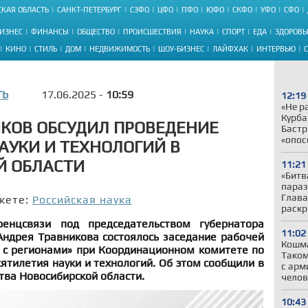
КАЯ ОБЛАСТЬ
САНКТ-ПЕТЕРБУРГ
СЗФО
ЦФО
ПФО
ЮФО
СКФО
УФО
СФО
ИЗНЕС
ФИНАНСЫ
ОБЩЕСТВО
ПРОИСШЕСТВИЯ
НАУКА
СПОРТ
ЕДА
ЗДОРОВЬ
КИНО
СТИЛЬ
ДОМ
НЕДВИЖИМОСТЬ
ШОУ-БИЗНЕС
ЛАЙФХАК
ИНТЕРВЬЮ
ТЬ
17.06.2025 -
10:59
12:19
«Не р
Курба
КОВ ОБСУДИЛ ПРОВЕДЕНИЕ
Бастр
«опос
АУКИ И ТЕХНОЛОГИЙ В
Й ОБЛАСТИ
11:21
«Битв
параз
Глава
жете:
Российская наука
раскр
енцсвязи под председательством губернатора
11:02
Андрея Травникова состоялось заседание рабочей
Кошма
 с регионами» при Координационном комитете по
Таком
ятилетия науки и технологий. Об этом сообщили в
с арм
тва Новосибирской области.
челов
10:43