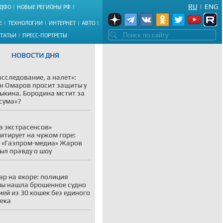
RU
|
ENG
ДФО
НОВЫЕ РЕГИОНЫ РФ
Е
ТЕХНОЛОГИИ
ИНТЕРНЕТ
АВТО
СТАТЬИ
ПРЕСС-ПОРТРЕТЫ
НОВОСТИ ДНЯ
асследование, а налет»:
н Омаров просит защиты у
ыкина. Бородина мстит за
сума»?
а экстрасенсов»
итирует на чужом горе:
 «Газпром-медиа» Жаров
ыл правду о шоу
р на якоре: полиция
ы нашла брошенное судно
ией из 30 кошек без единого
ека