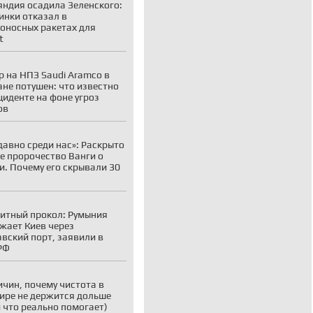
ндия осадила Зеленского:
инки отказал в
оносных ракетах для
t
 на НПЗ Saudi Aramco в
не потушен: что известно
циденте на фоне угроз
ов
давно среди нас»: Раскрыто
е пророчество Ванги о
и. Почему его скрывали 30
итный прокол: Румыния
жает Киев через
вский порт, заявили в
РФ
ичин, почему чистота в
ире не держится дольше
и что реально помогает)