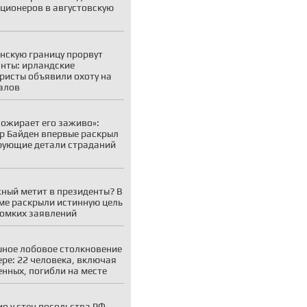
ционеров в августовскую
нскую границу прорвут
нты: ирландские
ристы объявили охоту на
алов
пожирает его заживо»:
р Байден впервые раскрыл
ующие детали страданий
ный метит в президенты? В
ме раскрыли истинную цель
ромких заявлений
ное лобовое столкновение
ере: 22 человека, включая
енных, погибли на месте
ио у стен посольства РФ