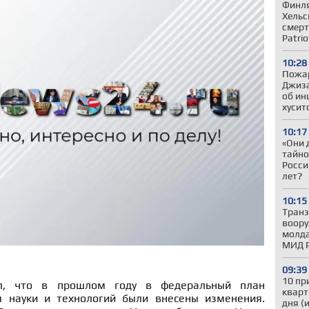
Финля
Хельс
смерт
Patrio
10:28
Пожар
Джиза
об ин
хусит
10:17
«Они 
тайно
Росси
лет?
10:15
Транз
воору
молда
МИД 
09:39
10 пр
л, что в прошлом году в федеральный план
кварт
я науки и технологий были внесены изменения.
дня (