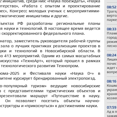
 инициатив, среди них: «Наука побеждать», «Наука
нтерство», «Работа с опытом и проектирование
08:52
нес», Конгресс молодых ученых с мероприятиями-
Траге
верто
тематические инициативы и другие.
парке
ъектах РФ разработаны региональные планы
 науки и технологий. В настоящее время ведется
08:33
м скорректированного федерального плана.
Пламя
город
натор, заместитель руководителя рабочей группы
режим
зала о лучших практиках реализации проектов в
лесно
уки и технологий в Новосибирской области. В
08:24
о 413 мероприятий. Одним из самых масштабных
Лишен
 искусства «ТехноАрт», который прошел в рамках
почес
технологического развития Технопром.
ждет 
вопре
рома-2025 и Фестиваля науки «Наука 0+» в
итене курсирует брендированный электропоезд.
08:16
Кошма
о-популярный туризм» ведущие новосибирские
украи
о с представителями туристических объектов и
храня
резентовали маршрут «Путешествие в науку.
хозяе
». Он позволяет посетить объекты научно-
структуры и «прикоснуться» к достижениям науки.
07:59
Ад в 
зажив