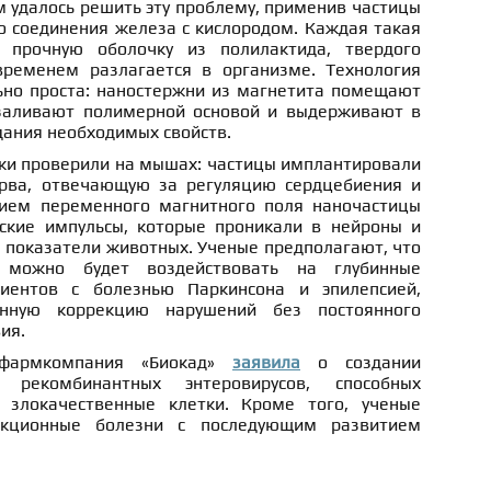
 удалось решить эту проблему, применив частицы
о соединения железа с кислородом. Каждая такая
 прочную оболочку из полилактида, твердого
временем разлагается в организме. Технология
ьно проста: наностержни из магнетита помещают
заливают полимерной основой и выдерживают в
дания необходимых свойств.
ки проверили на мышах: частицы имплантировали
рва, отвечающую за регуляцию сердцебиения и
вием переменного магнитного поля наночастицы
ские импульсы, которые проникали в нейроны и
 показатели животных. Ученые предполагают, что
 можно будет воздействовать на глубинные
иентов с болезнью Паркинсона и эпилепсией,
онную коррекцию нарушений без постоянного
ия.
 фармкомпания «Биокад»
заявила
о создании
 рекомбинантных энтеровирусов, способных
 злокачественные клетки. Кроме того, ученые
кционные болезни с последующим развитием