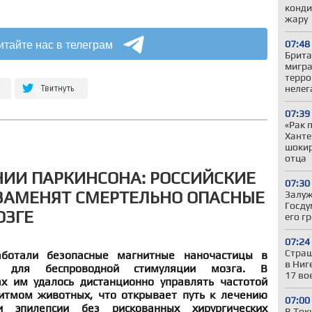
конди
жару
итайте нас в телеграм
07:48
Брита
мигра
терро
нелег
07:39
«Рак 
Ханте
шокир
отца
НИИ ПАРКИНСОНА: РОССИЙСКИЕ
07:30
ЗАМЕНЯТ СМЕРТЕЛЬНО ОПАСНЫЕ
Залуж
Госду
ОЗГЕ
его г
07:24
Страш
аботали безопасные магнитные наночастицы в
в Ниг
е для беспроводной стимуляции мозга. В
17 во
х им удалось дистанционно управлять частотой
итмом животных, что открывает путь к лечению
07:00
 эпилепсии без рискованных хирургических
В Ток