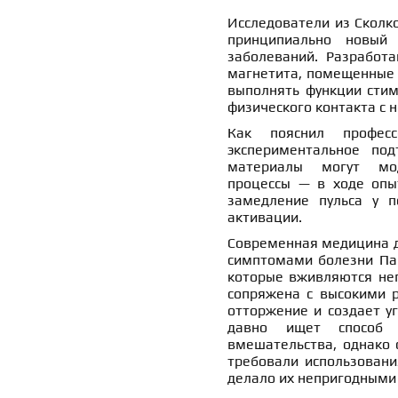
Исследователи из Сколко
принципиально новый 
заболеваний. Разработ
магнетита, помещенные 
выполнять функции стим
физического контакта с 
Как пояснил професс
экспериментальное под
материалы могут мод
процессы — в ходе опы
замедление пульса у п
активации.
Современная медицина д
симптомами болезни Пар
которые вживляются неп
сопряжена с высокими р
отторжение и создает у
давно ищет способ о
вмешательства, однако 
требовали использовани
делало их непригодными