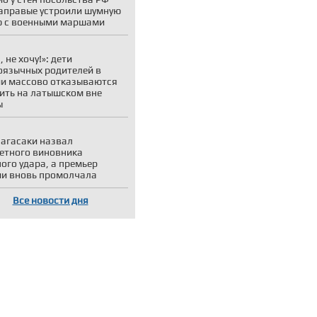
аправые устроили шумную
 с военными маршами
 не хочу!»: дети
оязычных родителей в
и массово отказываются
ить на латышском вне
ы
агасаки назвал
етного виновника
ого удара, а премьер
и вновь промолчала
Все новости дня