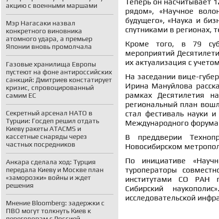
Теперь он насчитывает 12
акцию с военными маршами
рядом», «Научное воло
будущего», «Наука и биз
Мэр Нагасаки назвал
спутниками в регионах, 
конкретного виновника
атомного удара, а премьер
Кроме того, в 79 суб
Японии вновь промолчала
мероприятий Десятилетия
их актуализация с учето
Газовые хранилища Европы
пустеют на фоне антироссийских
На заседании вице-губер
санкций: Дмитриев констатирует
Ирина Мануйлова расска
кризис, спровоцированный
рамках Десятилетия на
самим ЕС
региональный план вошл
Секретный арсенал НАТО в
стал фестиваль науки и
Турции: Госдеп решил отдать
Международного форума 
Киеву ракеты ATACMS и
кассетные снаряды через
В преддверии Техноп
частных посредников
Новосибирском метропол
По инициативе «Научн
Анкара сделала ход: Турция
туроператоры совместн
передала Киеву и Москве план
«заморозки» войны и ждет
институтами СО РАН п
решения
Сибирский наукополис
исследовательской инфра
Мнение Bloomberg: задержки с
ПВО могут толкнуть Киев к
переговорам с Россией