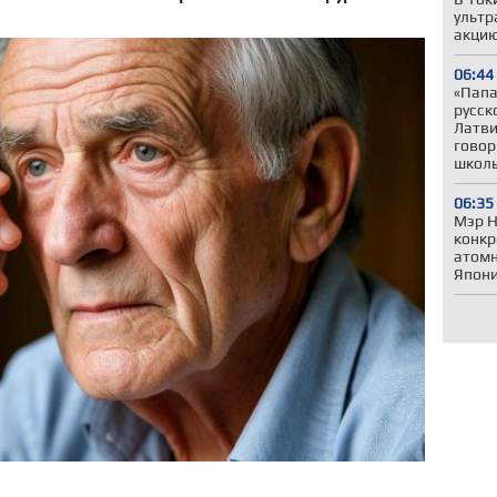
ультр
акцию
06:44
«Папа,
русск
Латви
говор
школ
06:35
Мэр Н
конкр
атомн
Япони