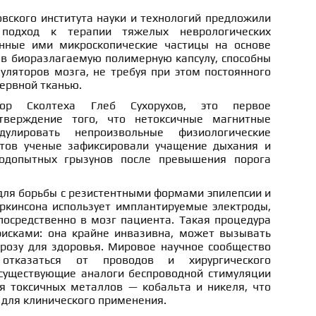
вского института науки и технологий предложили
подход к терапии тяжелых неврологических
анные ими микроскопические частицы на основе
в биоразлагаемую полимерную капсулу, способны
уляторов мозга, не требуя при этом постоянного
нервной тканью.
ор Сколтеха Глеб Сухорухов, это первое
тверждение того, что нетоксичные магнитные
улировать непроизвольные физиологические
тов ученые зафиксировали учащение дыхания и
одопытных грызунов после превышения порога
ля борьбы с резистентными формами эпилепсии и
кинсона использует имплантируемые электроды,
осредственно в мозг пациента. Такая процедура
исками: она крайне инвазивна, может вызывать
грозу для здоровья. Мировое научное сообщество
тказаться от проводов и хирургического
существующие аналоги беспроводной стимуляции
я токсичных металлов — кобальта и никеля, что
 для клинического применения.