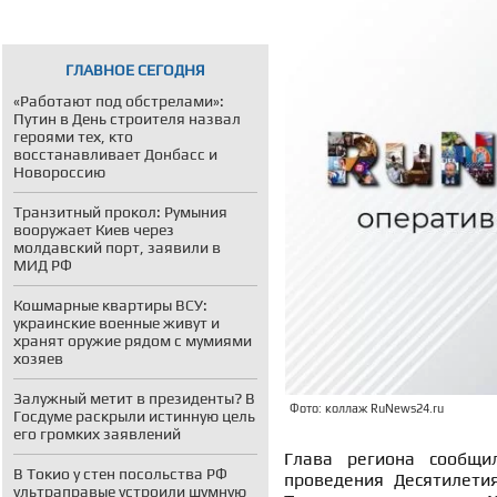
ГЛАВНОЕ СЕГОДНЯ
«Работают под обстрелами»:
Путин в День строителя назвал
героями тех, кто
восстанавливает Донбасс и
Новороссию
Транзитный прокол: Румыния
вооружает Киев через
молдавский порт, заявили в
МИД РФ
Кошмарные квартиры ВСУ:
украинские военные живут и
хранят оружие рядом с мумиями
хозяев
Залужный метит в президенты? В
Фото: коллаж RuNews24.ru
Госдуме раскрыли истинную цель
его громких заявлений
Глава региона сообщи
В Токио у стен посольства РФ
проведения Десятилети
ультраправые устроили шумную