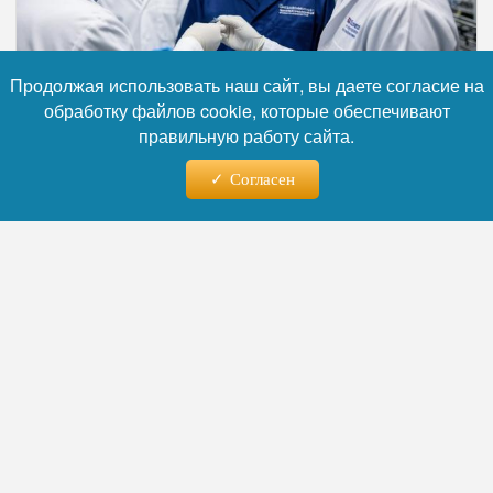
Продолжая использовать наш сайт, вы даете согласие на
обработку файлов cookie, которые обеспечивают
правильную работу сайта.
Фото: Коллаж RuNews24.ru
Согласен
Читайте нас в телеграм
По некоторой информации, на открытие
может приехать президент России
Владимир Путин.
Первые семь экспериментальных станций
начнут работу уже в 2026 году — на них
будут исследовать быстропротекающие
процессы, включая взрывные, и
диагностировать материалы в