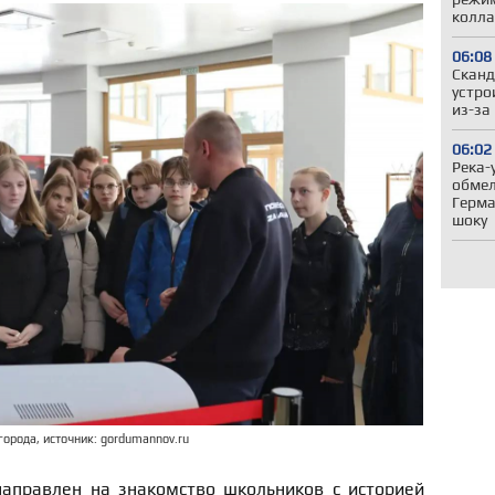
колла
06:08
Сканд
устро
из-за
06:02
Река-
обмел
Герма
шоку
орода, источник: gordumannov.ru
направлен на знакомство школьников с историей