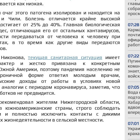
вается как низкая.
главы
собра
 очаг этого патогена изолирован и находится на
прос
 и Чили. Болезнь отличается крайне высокой
достигает от 25% до 40%. Главная биологическая
07:28
Карма
ес, отличающая его от остальных хантавирусов,
почти
ости передаваться от человека к человеку при
офици
тах, в то время как другие виды передаются
работ
ов.
07:22
 Никонова,
текущая санитарная ситуация
имеет
Путин
рактер и жестко привязана к конкретным
коман
Южной Америки, поэтому пандемия населению не
знает
роничной форме ответил молодым врачам,
войс
ысокие доходы от работы в условиях новой
 аналогии с периодом коронавируса, заметив, что
07:05
Вода 
аботков не предвидится.
подто
рекомендовал жителям Нижегородской области,
Хабар
вдвое
 южноамериканские страны, строго соблюдать
впере
и и полностью исключить контакты с дикими
х жизнедеятельности в сельской местности.
07:01
Украи
краха