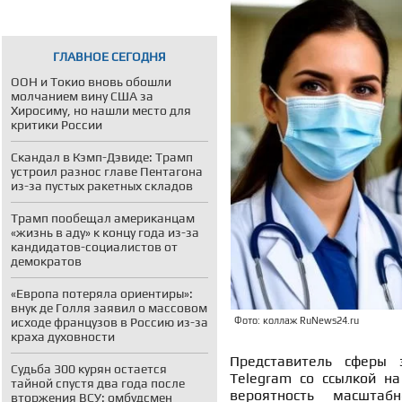
ГЛАВНОЕ СЕГОДНЯ
ООН и Токио вновь обошли
молчанием вину США за
Хиросиму, но нашли место для
критики России
Скандал в Кэмп-Дэвиде: Трамп
устроил разнос главе Пентагона
из-за пустых ракетных складов
Трамп пообещал американцам
«жизнь в аду» к концу года из-за
кандидатов-социалистов от
демократов
«Европа потеряла ориентиры»:
внук де Голля заявил о массовом
исходе французов в Россию из-за
Фото: коллаж RuNews24.ru
краха духовности
Представитель сферы 
Судьба 300 курян остается
Telegram со ссылкой н
тайной спустя два года после
вероятность масштаб
вторжения ВСУ: омбудсмен