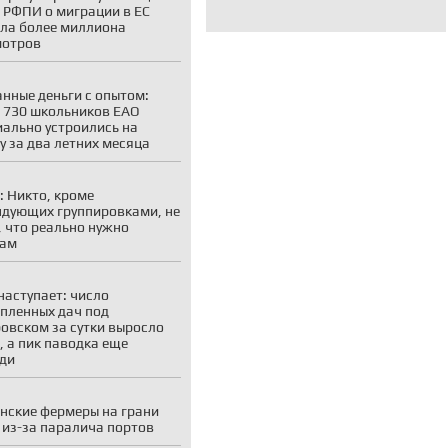
 РФПИ о миграции в ЕС
ла более миллиона
мотров
нные деньги с опытом:
 730 школьников ЕАО
ально устроились на
у за два летних месяца
: Никто, кроме
дующих группировками, не
, что реально нужно
кам
наступает: число
пленных дач под
овском за сутки выросло
, а пик паводка еще
ди
нские фермеры на грани
 из-за паралича портов