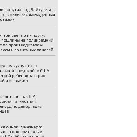
в пошутил над Вайкуле, а в
объяснили её «вынужденный
отизм»
гтон бьет по импорту:
 пошлины на поликремний
т по производителям
схем и солнечных панелей
ечная кухня стала
ельной ловушкой: в США
етний ребенок застрял
ой и не выжил
а не спасла: США
овили пятилетний
екорд по депортации
нцев
включили: Минэнерго
ило о полном снятии
а ЧС в Абхазии после