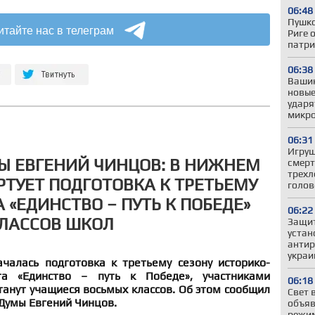
06:48
Пушко
итайте нас в телеграм
Риге 
патри
06:38
Вашин
новые
ударя
микро
06:31
Игруш
Ы ЕВГЕНИЙ ЧИНЦОВ: В НИЖНЕМ
смерт
трехл
РТУЕТ ПОДГОТОВКА К ТРЕТЬЕМУ
голов
 «ЕДИНСТВО – ПУТЬ К ПОБЕДЕ»
06:22
ЛАССОВ ШКОЛ
Защит
устан
антир
украи
алась подготовка к третьему сезону историко-
та «Единство – путь к Победе», участниками
06:18
танут учащиеся восьмых классов. Об этом сообщил
Свет 
Думы Евгений Чинцов.
объяв
режим