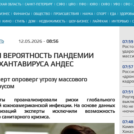
КАЯ ОБЛАСТЬ
САНКТ-ПЕТЕРБУРГ
СЗФО
ЦФО
ПФО
ЮФО
СКФО
УФО
СФО
ИЗНЕС
ФИНАНСЫ
ОБЩЕСТВО
ПРОИСШЕСТВИЯ
НАУКА
СПОРТ
ЕДА
ЗДОРОВЬ
КИНО
СТИЛЬ
ДОМ
НЕДВИЖИМОСТЬ
ШОУ-БИЗНЕС
ЛАЙФХАК
ИНТЕРВЬЮ
ТЬ
12.05.2026 -
08:56
07:59
Росто
ударо
И ВЕРОЯТНОСТЬ ПАНДЕМИИ
масси
ХАНТАВИРУСА АНДЕС
07:57
Росси
«дрон
ерт опроверг угрозу массового
кадро
русом
07:51
Роуте
сты проанализировали риски глобального
выклю
й южноамериканской инфекции. На основе данных
Но не
низаций эксперты исключили возможность
«ночн
 санитарного кризиса.
07:48
Камен
Хакас