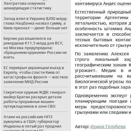
хантавируса Андес оцени
Лантратова озвучила
шокирующую статистику
Естественный природный
территории Аргентины
Запад влил в Украину $200 млрд:
летальностью, которая 
глава Нацбанка назвал сумму, а
Киев признал — денег больше нет
особенность штамма Анд
заключается в способн
Берлин раскошелился на
тесных бытовых контак
рекордные €11,5 млрд для ВСУ,
исключительно от грызун
но Москва предупредила:
«бряцанием оружием» Россию не
По заявлению Алексея
взять
строго локальный ха
географическим зонам 
ЕС перекрыл украинцам въезд в
угрожает. Медик в и
Европу, чтобы спасти Киев от
рассчитывавшим на в
катастрофы на фронте — жесткое
биологической угрозы по
заявление МИД России
в этот раз подобных зар
Секретное оружие ЖДВ: генерал-
Одновременно эксперт 
майор Брагин раскрыл детали
планирующим поездки в
работы прорывных машин-
путеукладчиков в зоне СВО
меры предосторожност
грызунами или следами и
Атаки на российские НПЗ
аукнулись в США: губернатор
Индианы в пятый раз продлил
Автор:
Ирина Голубева
налоговый режим ЧС