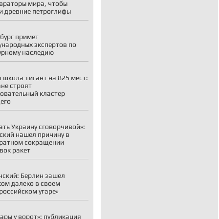
враторы мира, чтобы
и древние петроглифы
бург примет
народных экспертов по
урному наследию
 школа-гигант на 825 мест:
ане строят
овательный кластер
его
ать Украину сговорчивой»:
ский нашел причину в
ратном сокращении
вок ракет
ский: Берлин зашел
ом далеко в своем
российском угаре»
ары у ворот»: публикация