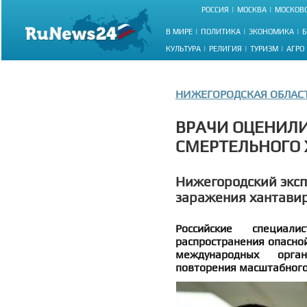
РОССИЯ
МОСКВА
МОСКОВС
В МИРЕ
ПОЛИТИКА
ЭКОНОМИКА
Б
КУЛЬТУРА
РЕЛИГИЯ
ТУРИЗМ
АГРО
НИЖЕГОРОДСКАЯ ОБЛАС
ВРАЧИ ОЦЕНИЛ
СМЕРТЕЛЬНОГО 
Нижегородский эксп
заражения хантави
Российские специали
распространения опасно
международных орга
повторения масштабного