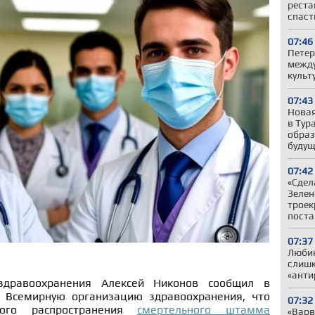
реста
спаст
07:46
Петер
между
культ
07:43
Новая
в Тур
образ
будущ
07:42
«Сдел
Зелен
троек
поста
07:37
Любин
слишк
«анти
здравоохранения Алексей Никонов сообщил в
а Всемирную организацию здравоохранения, что
07:32
ного распространения
смертельного штамма
«Варв