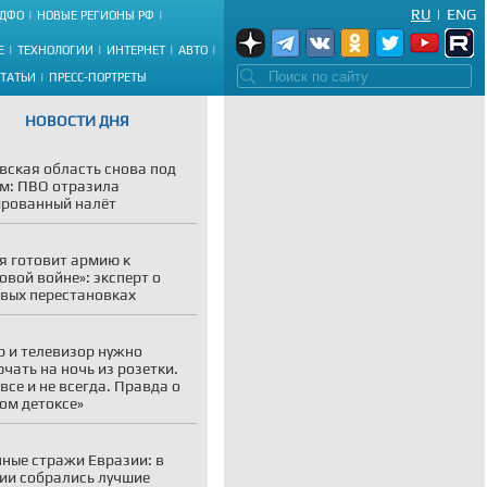
RU
|
ENG
ДФО
НОВЫЕ РЕГИОНЫ РФ
Е
ТЕХНОЛОГИИ
ИНТЕРНЕТ
АВТО
СТАТЬИ
ПРЕСС-ПОРТРЕТЫ
НОВОСТИ ДНЯ
вская область снова под
м: ПВО отразила
рованный налёт
я готовит армию к
овой войне»: эксперт о
вых перестановках
р и телевизор нужно
чать на ночь из розетки.
 все и не всегда. Правда о
ом детоксе»
ные стражи Евразии: в
ии собрались лучшие