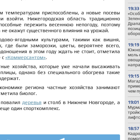
19:33
м температурам приспособлены, а новые посевы
«Особ
и взойти. Нижегородская область традиционно
Зелен
Драпа
пособные пережить весеннюю непогоду, поэтому
позиц
не окажут существенного влияния на урожай.
обор
одово-ягодными культурами, такими как вишня,
19:19
х, где были заморозки, цветы, вероятнее всего,
Южно
одоношения в этом году ждать не стоит, отметила
моль 
е с
«Коммерсантом»
.
овоще
напр
тные хозяйства, которые уже начали высаживать
плицы, однако без специального обогрева такие
19:15
ыдержат.
Магад
приме
экономике региона частные хозяйства занимают
чем п
тметила биолог.
 повалил
деревья
и столб в Нижнем Новгороде, а
19:01
Мурма
еще один спорткомплекс.
тройк
лифто
18:57
Кадро
помог