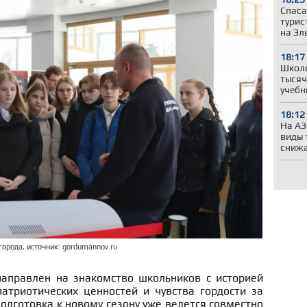
Спаса
турис
на Эл
18:17
Школы
тысяч
учебн
18:12
На АЗ
виды 
сниж
орода, источник: gordumannov.ru
направлен на знакомство школьников с историей
атриотических ценностей и чувства гордости за
Подготовка к новому сезону уже ведется совместно