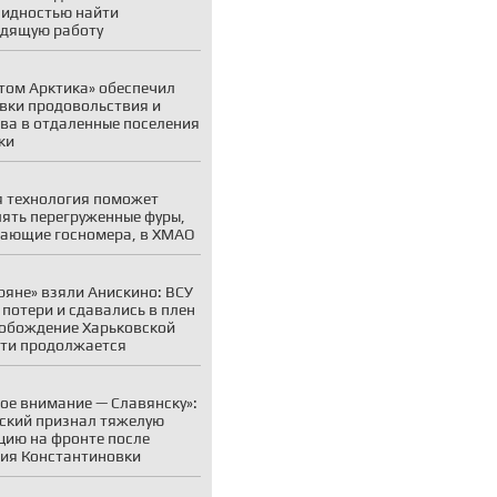
идностью найти
дящую работу
том Арктика» обеспечил
вки продовольствия и
ва в отдаленные поселения
ки
 технология поможет
ять перегруженные фуры,
ающие госномера, в ХМАО
ряне» взяли Анискино: ВСУ
 потери и сдавались в плен
обождение Харьковской
ти продолжается
ое внимание — Славянску»:
ский признал тяжелую
цию на фронте после
ия Константиновки