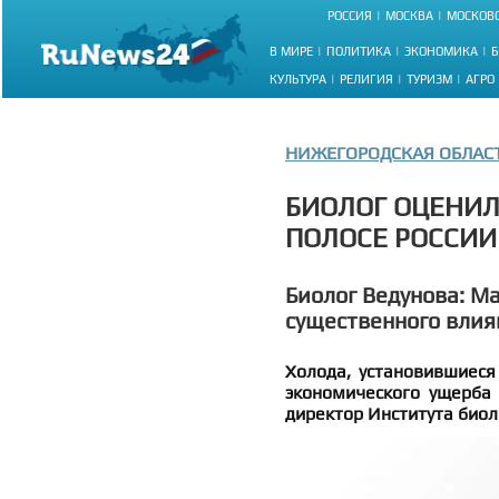
РОССИЯ
МОСКВА
МОСКОВС
В МИРЕ
ПОЛИТИКА
ЭКОНОМИКА
Б
КУЛЬТУРА
РЕЛИГИЯ
ТУРИЗМ
АГРО
НИЖЕГОРОДСКАЯ ОБЛАС
БИОЛОГ ОЦЕНИЛ
ПОЛОСЕ РОССИИ
Биолог Ведунова: М
существенного влия
Холода, установившиеся
экономического ущерба 
директор Института био