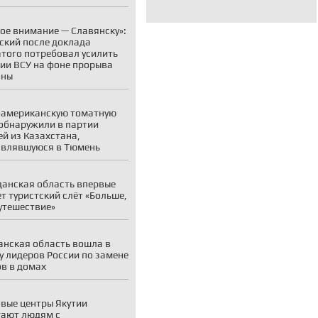
ое внимание — Славянску»:
ский после доклада
того потребовал усилить
ии ВСУ на фоне прорыва
оны
американскую томатную
обнаружили в партии
й из Казахстана,
авлявшуюся в Тюмень
анская область впервые
т туристский слёт «Больше,
утешествие»
нская область вошла в
у лидеров России по замене
в в домах
вые центры Якутии
ают людям с