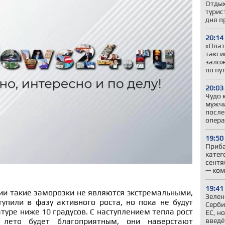
Отдых
турис
дня п
20:14
«Плат
такси
залож
по пу
20:03
Чудо 
мужчи
после
опер
19:50
Приба
катег
сентя
— ком
19:41
ии такие заморозки не являются экстремальными,
Зелен
упили в фазу активного роста, но пока не будут
Серби
туре ниже 10 градусов. С наступлением тепла рост
ЕС, н
введё
и лето будет благоприятным, они наверстают