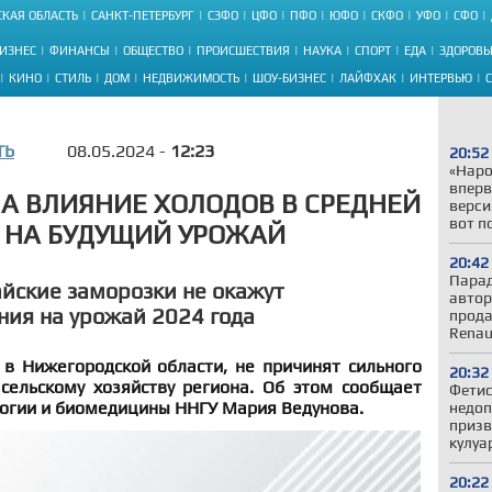
КАЯ ОБЛАСТЬ
САНКТ-ПЕТЕРБУРГ
СЗФО
ЦФО
ПФО
ЮФО
СКФО
УФО
СФО
ИЗНЕС
ФИНАНСЫ
ОБЩЕСТВО
ПРОИСШЕСТВИЯ
НАУКА
СПОРТ
ЕДА
ЗДОРОВЬ
КИНО
СТИЛЬ
ДОМ
НЕДВИЖИМОСТЬ
ШОУ-БИЗНЕС
ЛАЙФХАК
ИНТЕРВЬЮ
ТЬ
08.05.2024 -
12:23
20:52
«Наро
вперв
А ВЛИЯНИЕ ХОЛОДОВ В СРЕДНЕЙ
верси
вот п
 НА БУДУЩИЙ УРОЖАЙ
20:42
Парад
айские заморозки не окажут
автор
ния на урожай 2024 года
прода
Renau
 в Нижегородской области, не причинят сильного
20:32
сельскому хозяйству региона. Об этом сообщает
Фетис
логии и биомедицины ННГУ Мария Ведунова.
недоп
призв
кулуа
20:22