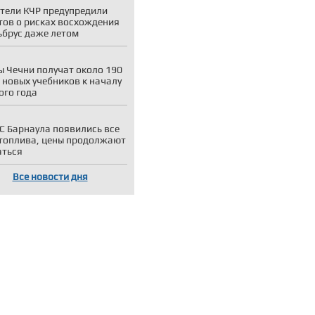
тели КЧР предупредили
тов о рисках восхождения
ьбрус даже летом
 Чечни получат около 190
 новых учебников к началу
ого года
С Барнаула появились все
топлива, цены продолжают
аться
Все новости дня