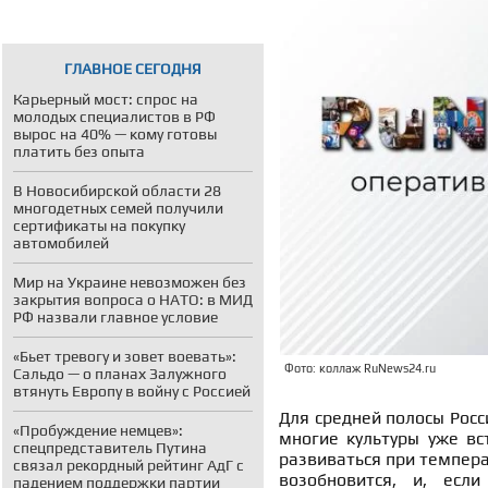
ГЛАВНОЕ СЕГОДНЯ
Карьерный мост: спрос на
молодых специалистов в РФ
вырос на 40% — кому готовы
платить без опыта
В Новосибирской области 28
многодетных семей получили
сертификаты на покупку
автомобилей
Мир на Украине невозможен без
закрытия вопроса о НАТО: в МИД
РФ назвали главное условие
«Бьет тревогу и зовет воевать»:
Фото: коллаж RuNews24.ru
Сальдо — о планах Залужного
втянуть Европу в войну с Россией
Для средней полосы Росс
«Пробуждение немцев»:
многие культуры уже вст
спецпредставитель Путина
развиваться при темпера
связал рекордный рейтинг АдГ с
возобновится, и, есл
падением поддержки партии