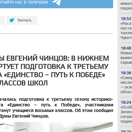
итайте нас в телеграм
инвал
подхо
18:52
«Роса
поста
топли
Чукот
18:48
Новая
Ы ЕВГЕНИЙ ЧИНЦОВ: В НИЖНЕМ
выявл
скрыв
РТУЕТ ПОДГОТОВКА К ТРЕТЬЕМУ
18:38
 «ЕДИНСТВО – ПУТЬ К ПОБЕДЕ»
«Севе
ЛАССОВ ШКОЛ
несли
— осв
облас
алась подготовка к третьему сезону историко-
18:24
та «Единство – путь к Победе», участниками
«Особ
танут учащиеся восьмых классов. Об этом сообщил
Зелен
Думы Евгений Чинцов.
ситуа
паден
18:23