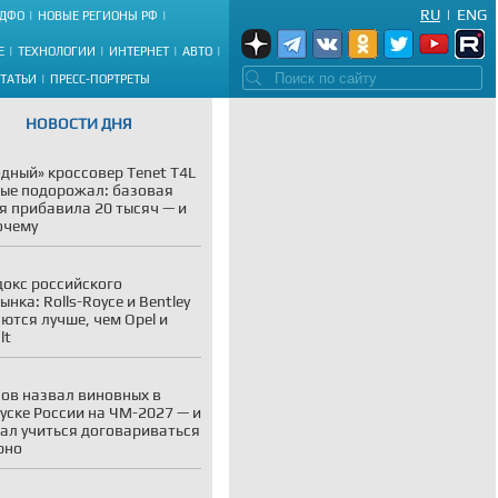
RU
|
ENG
ДФО
НОВЫЕ РЕГИОНЫ РФ
Е
ТЕХНОЛОГИИ
ИНТЕРНЕТ
АВТО
СТАТЬИ
ПРЕСС-ПОРТРЕТЫ
НОВОСТИ ДНЯ
дный» кроссовер Tenet T4L
ые подорожал: базовая
я прибавила 20 тысяч — и
очему
окс российского
ынка: Rolls-Royce и Bentley
ются лучше, чем Opel и
lt
ов назвал виновных в
уске России на ЧМ-2027 — и
ал учиться договариваться
рно