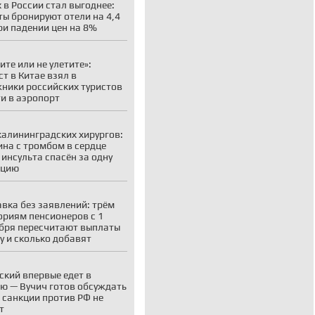
 в России стал выгоднее:
ты бронируют отели на 4,4
ри падении цен на 8%
ите или не улетите»:
ст в Китае взял в
ники российских туристов
ти в аэропорт
калининградских хирургов:
на с тромбом в сердце
 инсульта спасён за одну
ацию
вка без заявлений: трём
ориям пенсионеров с 1
бря пересчитают выплаты
у и сколько добавят
ский впервые едет в
ю — Вучич готов обсуждать
о санкции против РФ не
т