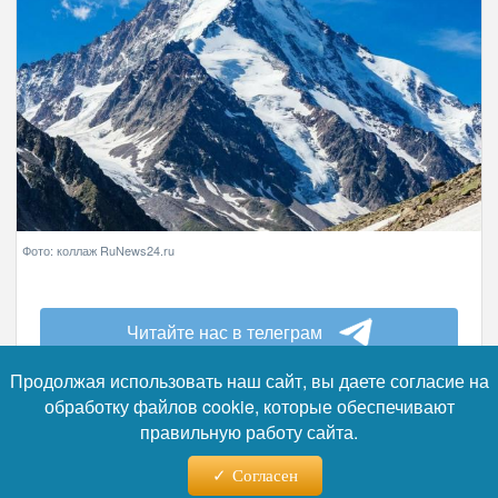
Фото: коллаж RuNews24.ru
Читайте нас в телеграм
Продолжая использовать наш сайт, вы даете согласие на
Трагедия на Эльбрусе произошла днём 6
обработку файлов cookie, которые обеспечивают
июля. По данным ГУ МЧС по Кабардино-
правильную работу сайта.
Балкарии, сигнал о гибели альпиниста
поступил от очевидцев в 13:10. Инцидент
Согласен