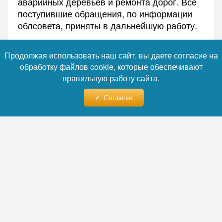
аварийных деревьев и ремонта дорог. Все
поступившие обращения, по информации
облсовета, приняты в дальнейшую работу.
Автор:
Руслан Лебедев
Продолжая использовать наш сайт, вы даете согласие на
обработку файлов cookie, которые обеспечивают
правильную работу сайта.
Читайте нас в телеграм
Согласен
05.08.2026 - 11:28
Собственники домов в шести
округах Липецкой области
начали сбор средств на
капремонт