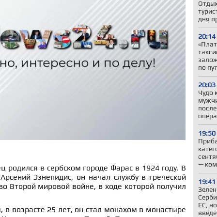
Отдых
турис
дня п
20:14
«Плат
такси
залож
по пу
20:03
Чудо 
мужчи
после
опер
19:50
Приба
катег
сентя
— ком
ц родился в сербском городе Фарас в 1924 году. В
 Арсений Эзнепидис, он начал службу в греческой
19:41
во Второй мировой войне, в ходе которой получил
Зелен
Серби
ЕС, н
 в возрасте 25 лет, он стал монахом в монастыре
введё