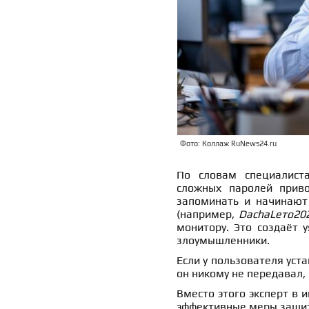
Фото: Коллаж RuNews24.ru
По словам специалиста
сложных паролей приво
запоминать и начинают
(например,
DachaLето20
монитору. Это создаёт у
злоумышленники.
Если у пользователя уст
он никому не передавал,
Вместо этого эксперт в
эффективные меры защи