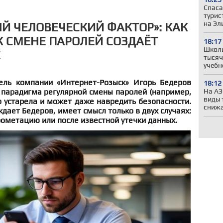
Спаса
турис
на Эл
Й ЧЕЛОВЕЧЕСКИЙ ФАКТОР»: КАК
 СМЕНЕ ПАРОЛЕЙ СОЗДАЁТ
18:17
Школы
Е
тысяч
учебн
ель компании «Интернет-Розыск» Игорь Бедеров
18:12
На АЗ
 парадигма регулярной смены паролей (например,
виды 
 устарела и может даже навредить безопасности.
сниж
дает Бедеров, имеет смысл только в двух случаях:
ометацию или после известной утечки данных.