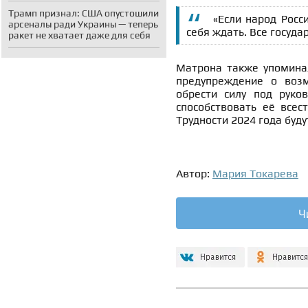
Трамп признал: США опустошили
«Если народ Росс
арсеналы ради Украины — теперь
себя ждать. Все госуда
ракет не хватает даже для себя
Матрона также упоминал
предупреждение о во
обрести силу под руков
способствовать её все
Трудности 2024 года буд
Автор:
Мария Токарева
Ч