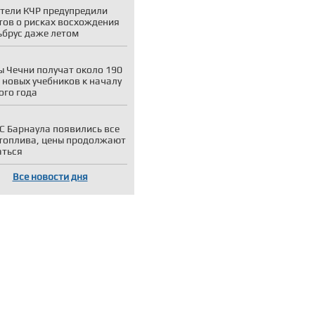
тели КЧР предупредили
тов о рисках восхождения
ьбрус даже летом
 Чечни получат около 190
 новых учебников к началу
ого года
С Барнаула появились все
топлива, цены продолжают
аться
Все новости дня