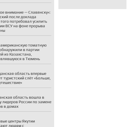
ое внимание — Славянску»:
ский после доклада
того потребовал усилить
ии ВСУ на фоне прорыва
оны
американскую томатную
обнаружили в партии
й из Казахстана,
авлявшуюся в Тюмень
анская область впервые
т туристский слёт «Больше,
утешествие»
нская область вошла в
у лидеров России по замене
в в домах
вые центры Якутии
ают людям с