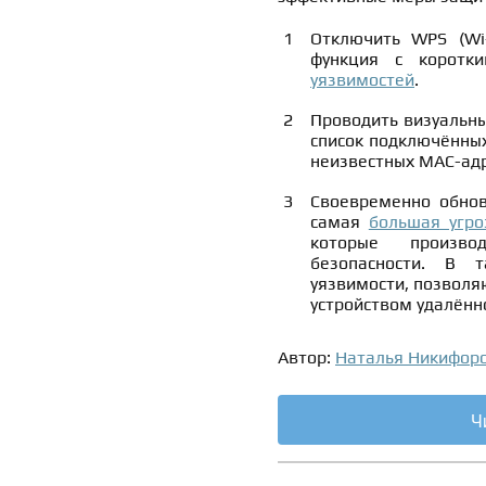
Отключить WPS (Wi-
функция с коротк
уязвимостей
.
Проводить визуальны
список подключённых
неизвестных MAC-адр
Своевременно обнов
самая
большая угро
которые произво
безопасности. В 
уязвимости, позвол
устройством удалённ
Автор:
Наталья Никифор
Ч