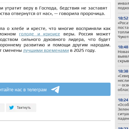
инвал
ии утратит веру в Господа, бедствия не заставят
подхо
рства отвернутся от нас», — говорила пророчица.
18:52
«Роса
поста
а о хлебе и кресте, что многие восприняли как
топли
зможном
голоде и кризисе
веры. Россия может
Чукот
одством сильного духовного лидера, что будет
стороннему развитию и помощи другим народам.
18:48
ут сменены
лучшими временами
в 2025 году.
Новая
выявл
скрыв
18:38
«Севе
несли
— осв
итайте нас в телеграм
облас
18:24
«Особ
Зелен
ситуа
паден
18:23