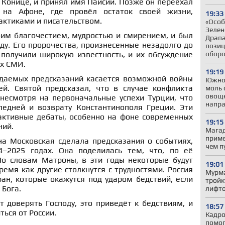
Конице, и принял имя Паисий. Позже он переехал
на Афоне, где провёл остаток своей жизни,
19:33
актиками и писательством.
«Особ
Зелен
оим благочестием, мудростью и смирением, и был
Драпа
ду. Его пророчества, произнесенные незадолго до
позиц
обор
 получили широкую известность, и их обсуждение
их СМИ.
19:19
даемых предсказаний касается возможной войны
Южно
й. Святой предсказал, что в случае конфликта
моль 
овоще
 несмотря на первоначальные успехи Турции, что
напр
ледней и возврату Константинополя Греции. Эти
ктивные дебаты, особенно на фоне современных
19:15
ний.
Магад
приме
а Московская сделала предсказания о событиях,
чем п
2025 годах. Она поделилась тем, что, по её
о словам Матроны, в эти годы некоторые будут
19:01
ремя как другие столкнутся с трудностями. Россия
Мурма
ан, которые окажутся под ударом бедствий, если
тройк
 Бога.
лифто
т доверять Господу, это приведёт к бедствиям, и
18:57
ься от России.
Кадро
помог