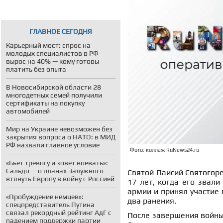
ГЛАВНОЕ СЕГОДНЯ
Карьерный мост: спрос на
молодых специалистов в РФ
вырос на 40% — кому готовы
платить без опыта
В Новосибирской области 28
многодетных семей получили
сертификаты на покупку
автомобилей
Мир на Украине невозможен без
закрытия вопроса о НАТО: в МИД
РФ назвали главное условие
Фото: коллаж RuNews24.ru
«Бьет тревогу и зовет воевать»:
Сальдо — о планах Залужного
Святой Паисий Святогоре
втянуть Европу в войну с Россией
17 лет, когда его звали
армии и принял участие 
«Пробуждение немцев»:
два ранения.
спецпредставитель Путина
связал рекордный рейтинг АдГ с
После завершения войны,
падением поддержки партии