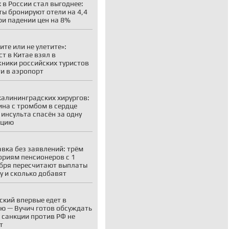
 в России стал выгоднее:
ты бронируют отели на 4,4
ри падении цен на 8%
ите или не улетите»:
ст в Китае взял в
ники российских туристов
ти в аэропорт
калининградских хирургов:
на с тромбом в сердце
 инсульта спасён за одну
ацию
вка без заявлений: трём
ориям пенсионеров с 1
бря пересчитают выплаты
у и сколько добавят
ский впервые едет в
ю — Вучич готов обсуждать
о санкции против РФ не
т