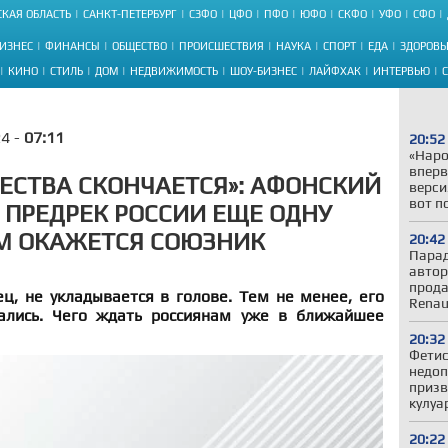
КАЯ ОБЛАСТЬ
САНКТ-ПЕТЕРБУРГ
СЗФО
ЦФО
ПФО
ЮФО
СКФО
УФО
СФО
ИЗНЕС
ФИНАНСЫ
ОБЩЕСТВО
ПРОИСШЕСТВИЯ
НАУКА
СПОРТ
ЕДА
ЗДОРОВЬ
КИНО
СТИЛЬ
ДОМ
НЕДВИЖИМОСТЬ
ШОУ-БИЗНЕС
ЛАЙФХАК
ИНТЕРВЬЮ
24 -
07:11
20:52
«Наро
вперв
ЧЕСТВА СКОНЧАЕТСЯ»: АФОНСКИЙ
верси
вот п
 ПРЕДРЕК РОССИИ ЕЩЕ ОДНУ
М ОКАЖЕТСЯ СОЮЗНИК
20:42
Парад
автор
прода
ец, не укладывается в голове. Тем не менее, его
Renau
ались. Чего ждать россиянам уже в ближайшее
20:32
Фетис
недоп
призв
кулуа
20:22