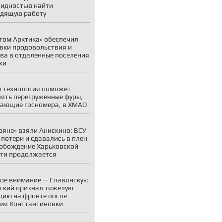
идностью найти
дящую работу
том Арктика» обеспечил
вки продовольствия и
ва в отдаленные поселения
ки
 технология поможет
ять перегруженные фуры,
ающие госномера, в ХМАО
ряне» взяли Анискино: ВСУ
 потери и сдавались в плен
обождение Харьковской
ти продолжается
ое внимание — Славянску»:
ский признал тяжелую
цию на фронте после
ия Константиновки