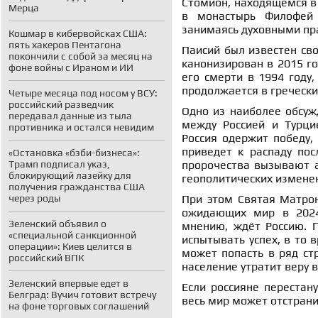
Стомион, находящемся в 
Мерца
в монастырь Филофей 
занимаясь духовными пр
Кошмар в кибервойсках США:
пять хакеров Пентагона
Паисий был известен св
покончили с собой за месяц на
канонизирован в 2015 го
фоне войны с Ираном и ИИ
его смерти в 1994 году,
продолжается в греческ
Четыре месяца под носом у ВСУ:
российский разведчик
Одно из наиболее обсуж
передавал данные из тыла
между Россией и Турцие
противника и остался невидим
Россия одержит победу,
приведет к распаду пос
«Остановка «бэби-бизнеса»:
Трамп подписал указ,
пророчества вызывают а
блокирующий лазейку для
геополитических измене
получения гражданства США
через роды
При этом Святая Матрон
ожидающих мир в 2024–
Зеленский объявил о
мнению, ждёт Россию. П
«специальной санкционной
испытывать успех, в то в
операции»: Киев целится в
может попасть в ряд стр
российский ВПК
население утратит веру в
Зеленский впервые едет в
Если россияне перестану
Белград: Вучич готовит встречу
весь мир может отстранит
на фоне торговых соглашений