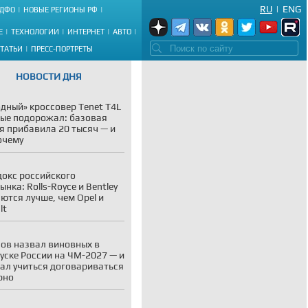
RU
|
ENG
ДФО
НОВЫЕ РЕГИОНЫ РФ
Е
ТЕХНОЛОГИИ
ИНТЕРНЕТ
АВТО
СТАТЬИ
ПРЕСС-ПОРТРЕТЫ
НОВОСТИ ДНЯ
дный» кроссовер Tenet T4L
ые подорожал: базовая
я прибавила 20 тысяч — и
очему
окс российского
ынка: Rolls-Royce и Bentley
ются лучше, чем Opel и
lt
ов назвал виновных в
уске России на ЧМ-2027 — и
ал учиться договариваться
рно