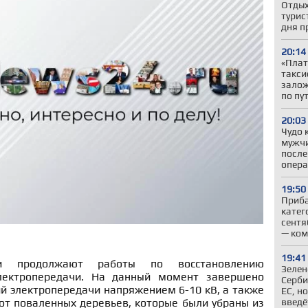
Отдых
турис
дня п
20:14
«Плат
такси
залож
по пу
20:03
Чудо 
мужчи
после
опер
19:50
Приба
катег
сентя
— ком
19:41
ии продолжают работы по восстановлению
Зелен
лектропередачи. На данный момент завершено
Серби
й электропередачи напряжением 6-10 кВ, а также
ЕС, н
введё
от поваленных деревьев, которые были убраны из