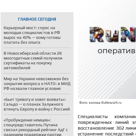
ГЛАВНОЕ СЕГОДНЯ
Карьерный мост: спрос на
молодых специалистов в РФ
вырос на 40% — кому готовы
платить без опыта
В Новосибирской области 28
многодетных семей получили
сертификаты на покупку
автомобилей
Мир на Украине невозможен без
закрытия вопроса о НАТО: в МИД
РФ назвали главное условие
«Бьет тревогу и зовет воевать»:
Фото: коллаж RuNews24.ru
Сальдо — о планах Залужного
втянуть Европу в войну с Россией
Специалисты компан
«Пробуждение немцев»:
поврежденных линий э
спецпредставитель Путина
восстановление 302 лини
связал рекордный рейтинг АдГ с
устранение последствий 
падением поддержки партии