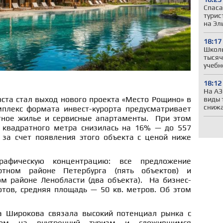
Спаса
турис
на Эл
18:17
Школы
тысяч
учебн
18:12
На АЗ
та стал выход нового проекта «Место Рощино» в
виды 
сниж
плекс формата инвест-курорта предусматривает
тное жилье и сервисные апартаменты. При этом
 квадратного метра снизилась на 16% — до 557
за счет появления этого объекта с ценой ниже
рафическую концентрацию: все предложение
ртном районе Петербурга (пять объектов) и
 районе Ленобласти (два объекта). На бизнес-
отов, средняя площадь — 50 кв. метров. Об этом
а Широкова связала высокий потенциал рынка с
дом на внутренний туризм и сложившимся