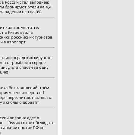
 в России стал выгоднее:
ты бронируют отели на 4,4
ри падении цен на 8%
ите или не улетите»:
ст в Китае взял в
ники российских туристов
ти в аэропорт
калининградских хирургов:
на с тромбом в сердце
 инсульта спасён за одну
ацию
вка без заявлений: трём
ориям пенсионеров с 1
бря пересчитают выплаты
у и сколько добавят
ский впервые едет в
ю — Вучич готов обсуждать
о санкции против РФ не
т