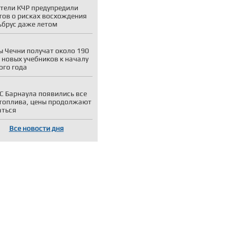
тели КЧР предупредили
тов о рисках восхождения
ьбрус даже летом
 Чечни получат около 190
 новых учебников к началу
ого года
С Барнаула появились все
топлива, цены продолжают
аться
Все новости дня