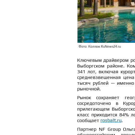
Фото: Коллаж RuNews24.ru
Ключевым драйвером рос
Выборгском районе. Ком
341 лот, включая курор
средневзвешенная цена
тысяч рублей — именно 
рыночной.
Рынок сохраняет геог
сосредоточено в Куро
прилегающем Выборгском
класс приходится 84% л
сообщает
rosbalt.ru
.
Партнер NF Group Ольг
общероссийским трен