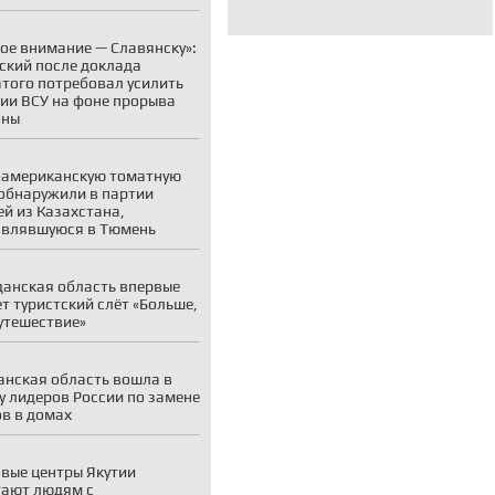
ое внимание — Славянску»:
ский после доклада
того потребовал усилить
ии ВСУ на фоне прорыва
оны
американскую томатную
обнаружили в партии
й из Казахстана,
авлявшуюся в Тюмень
анская область впервые
т туристский слёт «Больше,
утешествие»
нская область вошла в
у лидеров России по замене
в в домах
вые центры Якутии
ают людям с