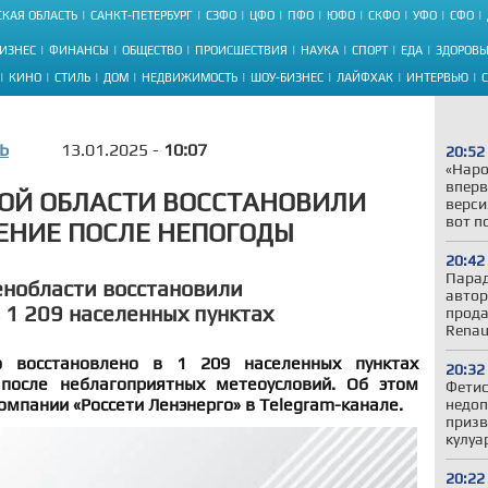
КАЯ ОБЛАСТЬ
САНКТ-ПЕТЕРБУРГ
СЗФО
ЦФО
ПФО
ЮФО
СКФО
УФО
СФО
ИЗНЕС
ФИНАНСЫ
ОБЩЕСТВО
ПРОИСШЕСТВИЯ
НАУКА
СПОРТ
ЕДА
ЗДОРОВЬ
КИНО
СТИЛЬ
ДОМ
НЕДВИЖИМОСТЬ
ШОУ-БИЗНЕС
ЛАЙФХАК
ИНТЕРВЬЮ
Ь
13.01.2025 -
10:07
20:52
«Наро
вперв
ОЙ ОБЛАСТИ ВОССТАНОВИЛИ
верси
вот п
ЕНИЕ ПОСЛЕ НЕПОГОДЫ
20:42
Парад
енобласти восстановили
автор
 1 209 населенных пунктах
прода
Renau
о восстановлено в 1 209 населенных пунктах
20:32
 после неблагоприятных метеоусловий. Об этом
Фетис
омпании «Россети Ленэнерго» в Telegram-канале.
недоп
призв
кулуа
20:22