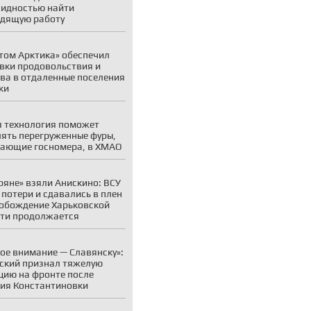
идностью найти
дящую работу
том Арктика» обеспечил
вки продовольствия и
ва в отдаленные поселения
ки
 технология поможет
ять перегруженные фуры,
ающие госномера, в ХМАО
ряне» взяли Анискино: ВСУ
 потери и сдавались в плен
обождение Харьковской
ти продолжается
ое внимание — Славянску»:
ский признал тяжелую
цию на фронте после
ия Константиновки