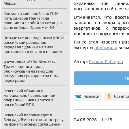
охранных зон линий
Мерца
восстановлено в более ч
Кошмар в кибервойсках США:
Отмечается, что восст
пять хакеров Пентагона
завалов на подъездных
покончили с собой за месяц на
фоне войны с Ираном и ИИ
энергетиков к повре
проводятся круглосуточн
Четыре месяца под носом у ВСУ:
Ранее стал известен р
российский разведчик
передавал данные из тыла
эксперты
объяснили
возм
противника и остался невидим
Автор:
Руслан Лебедев
«Остановка «бэби-бизнеса»:
Трамп подписал указ,
блокирующий лазейку для
получения гражданства США
Ч
через роды
Зеленский объявил о
«специальной санкционной
операции»: Киев целится в
российский ВПК
Зеленский впервые едет в
04.08.2026 - 11:15
Белград: Вучич готовит встречу
на фоне торговых соглашений