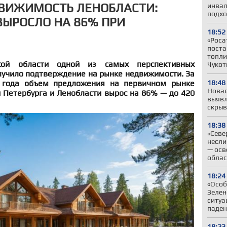
ДВИЖИМОСТЬ ЛЕНОБЛАСТИ:
инвал
подхо
ЫРОСЛО НА 86% ПРИ
18:52
«Роса
поста
топли
кой области одной из самых перспективных
Чукот
лучило подтверждение на рынке недвижимости. За
 года объем предложения на первичном рынке
18:48
Новая
 Петербурга и Ленобласти вырос на 86% — до 420
выявл
скрыв
18:38
«Севе
несли
— осв
облас
18:24
«Особ
Зелен
ситуа
паден
18:23