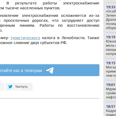
. В результате работы электроснабжение
19:33
ем тысяче населенных пунктов.
«Особ
ановление электроснабжения осложняется из-за
Зелен
Драпа
 проселочных дорогах, что затрудняет доступ
позиц
жденным линиям. Работы по восстановлению
обор
о.
19:19
азмер
туристического
налога в Ленобласти. Также
Южно
ожное слияние двух субъектов РФ.
моль 
овоще
напр
19:15
Магад
итайте нас в телеграм
приме
чем п
19:01
Мурма
тройк
лифто
18:57
Кадро
помог