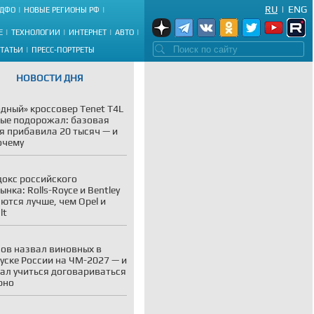
RU
|
ENG
ДФО
НОВЫЕ РЕГИОНЫ РФ
Е
ТЕХНОЛОГИИ
ИНТЕРНЕТ
АВТО
СТАТЬИ
ПРЕСС-ПОРТРЕТЫ
НОВОСТИ ДНЯ
дный» кроссовер Tenet T4L
ые подорожал: базовая
я прибавила 20 тысяч — и
очему
окс российского
ынка: Rolls-Royce и Bentley
ются лучше, чем Opel и
lt
ов назвал виновных в
уске России на ЧМ-2027 — и
ал учиться договариваться
рно