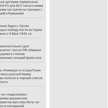
ая артерия перерезана:
 НАТО для ВСУ гигантскими
ами застряли на границе с
ей и Румынией
локо будет»: Путин
щал победу после истории
на о 9 Мая 1945-го
окончательно сдал
алитет: посол РФ обвинил
царию в слепом
овании санкций Брюсселя
а «Универа» и «СашаТани»
лена угрозой Киеву:
ва попала в черный список
ульта
 на «людоловов»:
дники украинских
оматов массово бегут из-
роз и нападений