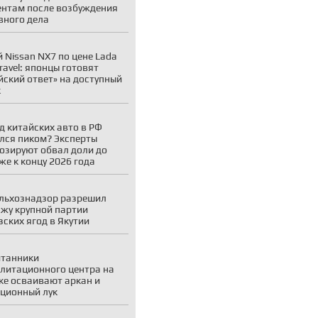
нтам после возбуждения
вного дела
 Nissan NX7 по цене Lada
Travel: японцы готовят
йский ответ» на доступный
к
д китайских авто в РФ
лся пиком? Эксперты
озируют обвал доли до
же к концу 2026 года
льхознадзор разрешил
жу крупной партии
зских ягод в Якутии
итанники
литационного центра на
ке осваивают аркан и
ционный лук