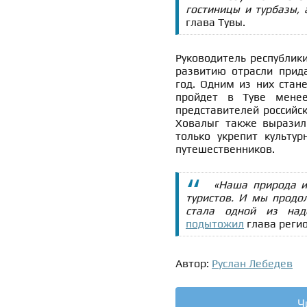
гостиницы и турбазы, 
глава Тувы.
Руководитель республик
развитию отрасли прида
год. Одним из них стан
пройдет в Туве менее
представителей российск
Ховалыг также выразил
только укрепит культур
путешественников.
«Наша природа и
туристов. И мы продо
стала одной из над
подытожил
глава регио
Автор:
Руслан Лебедев
Ч