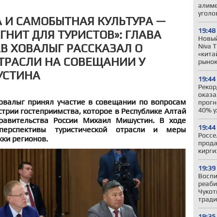
алиме
уголо
 И САМОБЫТНАЯ КУЛЬТУРА —
19:48
НИТ ДЛЯ ТУРИСТОВ»: ГЛАВА
Новый
В ХОВАЛЫГ РАССКАЗАЛ О
Niva 
«кита
ТРАСЛИ НА СОВЕЩАНИИ У
рыно
УСТИНА
19:44
Рекор
оказа
овалыг принял участие в совещании по вопросам
прогн
40% у
стрии гостеприимства, которое в Республике Алтай
равительства России Михаил Мишустин. В ходе
19:44
перспективы туристической отрасли и меры
Россе
ки регионов.
прода
кирги
19:39
Восп
реаби
Чукот
тради
19:35