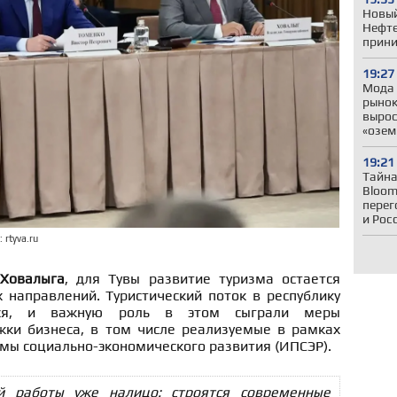
Новый
Нефте
прини
19:27
Мода 
рынок
вырос
«озем
19:21
Тайна
Bloom
перег
и Рос
 rtyva.ru
 Ховалыга
, для Тувы развитие туризма остается
 направлений. Туристический поток в республику
тся, и важную роль в этом сыграли меры
жки бизнеса, в том числе реализуемые в рамках
мы социально-экономического развития (ИПСЭР).
ой работы уже налицо: строятся современные