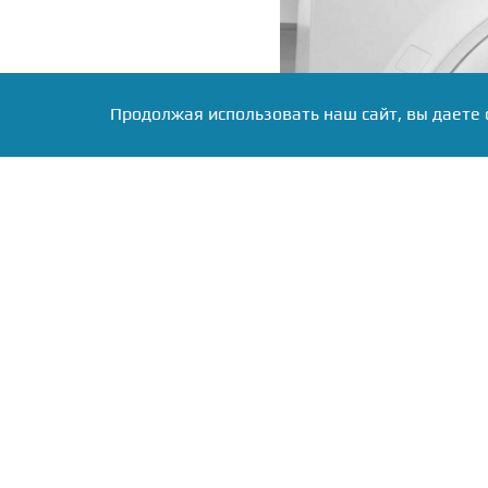
Продолжая использовать наш сайт, вы даете 
Фото: Правительство Тувы, источник:
Высокотехнологичная
оборудовании, приоб
«Продолжительная и а
использование МРТ по
медицинской помощи для
Магнитно-резонансна