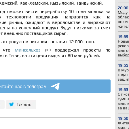
й-Хемский, Каа-Хемский, Кызылский, Тандынский.
20:00
вод сможет вести переработку 10 тонн молока за
Меду
я технологии продукция направится как на
облас
возмо
шние рынки, ожидают в вероломстве и выражают
жител
цены на конечный продукт будут низкими за счет
от внешних поставщиков сырья.
19:59
Новые
х продуктов питания составит 12 000 тонн.
рекор
о, что
Минсельхоз
РФ поддержал проекты по
млн о
выбо
 в Тыве, на эти цели выделят 80 млн рублей.
19:55
В Мур
года 
защит
итайте нас в телеграм
19:53
От «о
«умны
млн: 
за ва
19:50
Жител
милли