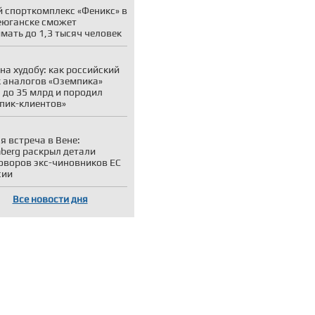
 спорткомплекс «Феникс» в
юганске сможет
мать до 1,3 тысяч человек
на худобу: как российский
 аналогов «Оземпика»
 до 35 млрд и породил
пик-клиентов»
я встреча в Вене:
berg раскрыл детали
оворов экс-чиновников ЕС
сии
Все новости дня