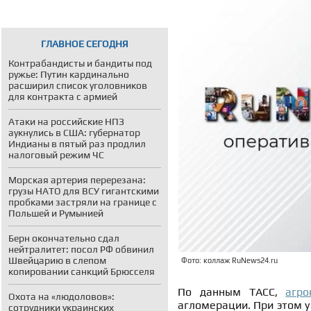
ГЛАВНОЕ СЕГОДНЯ
Контрабандисты и бандиты под
ружье: Путин кардинально
расширил список уголовников
для контракта с армией
Атаки на российские НПЗ
аукнулись в США: губернатор
Индианы в пятый раз продлил
налоговый режим ЧС
Морская артерия перерезана:
грузы НАТО для ВСУ гигантскими
пробками застряли на границе с
Польшей и Румынией
Берн окончательно сдал
нейтралитет: посол РФ обвинил
Швейцарию в слепом
Фото: коллаж RuNews24.ru
копировании санкций Брюсселя
По данным ТАСС,
агро
Охота на «людоловов»:
агломерации. При этом у
сотрудники украинских