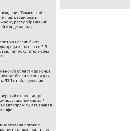
чреждения Тюменской
ти подготовились к
жному росту обращений
ей в ходе паводка
 авто в России бьют
ды продаж, но цена в 3,5
ставляет покупателей без
ра
манской области до конца
внедрят беспилотники для
ы ЛЭП от обледенения
тверстий в панели» до
х» подстаканников за 1
как автопром 40 лет воевал
ш кофе
ь Магадана погасил
онную задолженность по