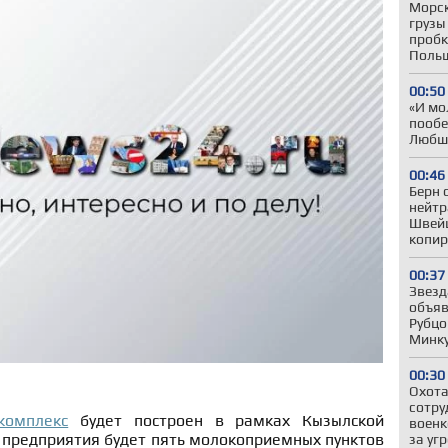
Морск
грузы
пробк
Польш
00:50
«И мо
пообе
Любши
00:46
Берн 
нейтр
Швей
копир
00:37
Звезд
объяв
Рубцо
Минк
00:30
Охота
сотру
комплекс
будет построен в рамках Кызылской
военк
 предприятия будет пять молокоприемных пунктов
за уг