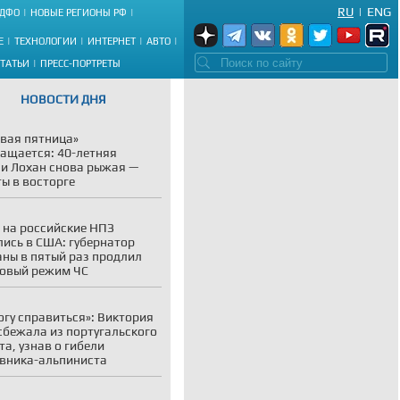
RU
|
ENG
ДФО
НОВЫЕ РЕГИОНЫ РФ
Е
ТЕХНОЛОГИИ
ИНТЕРНЕТ
АВТО
СТАТЬИ
ПРЕСС-ПОРТРЕТЫ
НОВОСТИ ДНЯ
вая пятница»
ащается: 40-летняя
и Лохан снова рыжая —
ы в восторге
 на российские НПЗ
лись в США: губернатор
ны в пятый раз продлил
овый режим ЧС
огу справиться»: Виктория
сбежала из португальского
та, узнав о гибели
вника-альпиниста