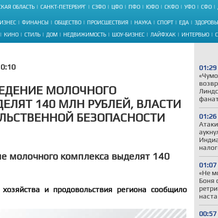
КАЯ ОБЛАСТЬ
САНКТ-ПЕТЕРБУРГ
СЗФО
ЦФО
ПФО
ЮФО
СКФО
УФО
СФО
ИЗНЕС
ФИНАНСЫ
ОБЩЕСТВО
ПРОИСШЕСТВИЯ
НАУКА
СПОРТ
ЕДА
ЗДОРОВЬ
КИНО
СТИЛЬ
ДОМ
НЕДВИЖИМОСТЬ
ШОУ-БИЗНЕС
ЛАЙФХАК
ИНТЕРВЬЮ
0:10
01:29
«Чумо
возвр
ВЕДЕНИЕ МОЛОЧНОГО
Линдс
фанат
ЕЛЯТ 140 МЛН РУБЛЕЙ, ВЛАСТИ
ЛЬСТВЕННОЙ БЕЗОПАСНОСТИ
01:26
Атаки
аукну
Индиа
налог
ие молочного комплекса выделят 140
01:07
«Не м
Боня 
ретри
 хозяйства и продовольствия региона сообщило
наста
00:57