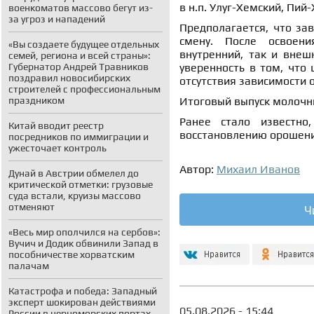
в н.п. Улуг-Хемский, Пи
военкоматов массово бегут из-
за угроз и нападений
Предполагается, что за
смену. После освоени
«Вы создаете будущее отдельных
внутренний, так и вне
семей, региона и всей страны»:
Губернатор Андрей Травников
уверенность в том, что 
поздравил новосибирских
отсутствия зависимости 
строителей с профессиональным
праздником
Итоговый выпуск молочны
Ранее стало известн
Китай вводит реестр
восстановлению орошения
посредников по иммиграции и
ужесточает контроль
Автор:
Михаил Иванов
Дунай в Австрии обмелел до
критической отметки: грузовые
суда встали, круизы массово
отменяют
Ч
«Весь мир ополчился на сербов»:
Вучич и Додик обвинили Запад в
пособничестве хорватским
палачам
Катастрофа и победа: Западный
эксперт шокирован действиями
05.08.2026 - 15:44
России в черноморских портах