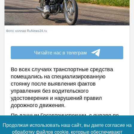
Фото: коллаж RuNews24.ru
Читайте нас в телеграм
Во всех случаях транспортные средства
помещались на специализированную
стоянку после выявления фактов
управления без водительского
удостоверения и нарушений правил
дорожного движения.
По данным Госавтоинспекции, с января по
июль в регионе произошло 16 дорожно-
Продолжая использовать наш сайт, вы даете согласие на
транспортных происшествий с участием
обработку файлов cookie, которые обеспечивают